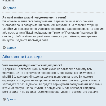
учасника".
Догори
Як мені знайти власні повідомлення та теми?
Ви можете знайти свої повідомлення, перейшовши за посиланням
"Показати ваші повідомлення" в панелі керування на головній сторінці,
"Знайти усі повідомлення учасника" на сторінці вашого профілю на форумі
або посиланням "Ваші повідомлення" в меню "Посилання"на головній
сторінці. Щоб знайти створені вами теми, скористайтесь розширеним
пошуком і задайте необхідні поля.
Догори
Абонементи і закладки
Чим закладки відрізняються від підписок?
У phpBB 3.0 закладки були більше схожі на закладки в вашому веб-
браузері. Ви не отримували попереджень про зміни, що відбулися. У
phpBB 3.1 закладки більше нагадують підписки на теми. Ви можете
отримувати повідомлення про оновлення в темі, що знаходиться у вас в
закладках. У разі підписки, ви будете отримувати повідомлення про зміни
в темі чи форумі. Налаштування повідомлень для закладок і підписок
можна задати на вкладці "Особисті налаштування" особистого розділу.
Догори