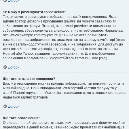
Догори
Чи можу я розміщувати зображення?
Так, ви можете розміщувати зображення в своїх повідомленнях. Якщо
адміністратор дозволив приєднання файлів, ви можете завантажити
зображення на форум. Якщо ні, ви повинні розмістити посилання на
зображення, збережене на загальнодоступному веб-сервері. Наприклад:
http://www.example.com/my-picture.gif. Ви не можете розміщувати
посилання ні на зображення, які знаходяться на вашому комп'ютері (якщо
він не є загальнодоступним сервером), ні на зображення, для доступу до
яких потрібна автентифікація, як, наприклад, такі як поштові скриньки
Hotmail або Yahoo, захищені паролем сайти і т. п. Для відображення
зображення в повідомленні, скористайтесь тегом BBCode [img].
Догори
Що таке важливі оголошення?
Важливі оголошення містять важливу інформацію, і ви повинні прочитати
їх якнайшвидше. Вони відображаються в верхній частині форуму та у
вашій Панелі керування. Можливість написання вами важливих оголошень
надається адміністратором.
Догори
Що таке оголошення?
Оголошення найчастіше містять важливу інформацію для форуму, який ви
переглядаєте в даний момент, і вам необхідно прочитати їх якнайшвидше.