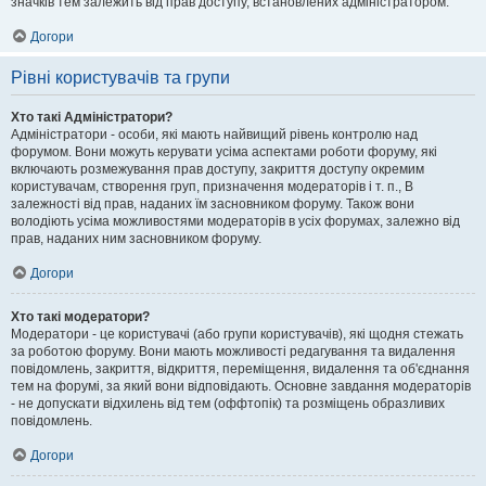
значків тем залежить від прав доступу, встановлених адміністратором.
Догори
Рівні користувачів та групи
Хто такі Адміністратори?
Адміністратори - особи, які мають найвищий рівень контролю над
форумом. Вони можуть керувати усіма аспектами роботи форуму, які
включають розмежування прав доступу, закриття доступу окремим
користувачам, створення груп, призначення модераторів і т. п., В
залежності від прав, наданих їм засновником форуму. Також вони
володіють усіма можливостями модераторів в усіх форумах, залежно від
прав, наданих ним засновником форуму.
Догори
Хто такі модератори?
Модератори - це користувачі (або групи користувачів), які щодня стежать
за роботою форуму. Вони мають можливості редагування та видалення
повідомлень, закриття, відкриття, переміщення, видалення та об'єднання
тем на форумі, за який вони відповідають. Основне завдання модераторів
- не допускати відхилень від тем (оффтопік) та розміщень образливих
повідомлень.
Догори