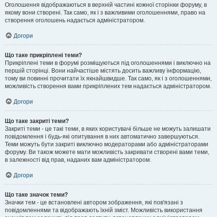
Оголошення відображаються в верхній частині кожної сторінки форуму, в
якому вони створені. Так само, як і з важливими оголошеннями, право на
створення оголошень надається адміністратором.
Догори
Що таке прикріплені теми?
Прикріплені теми в форумі розміщуються під оголошеннями і виключно на
першій сторінці. Вони найчастіше містять досить важливу інформацію,
тому ви повинні прочитати їх якнайшвидше. Так само, як і з оголошеннями,
можливість створення вами прикріплених тем надається адміністратором.
Догори
Що таке закриті теми?
Закриті теми - це такі теми, в яких користувачі більше не можуть залишати
повідомлення і будь-які опитування в них автоматично завершуються.
Теми можуть бути закриті виключно модераторами або адміністраторами
форуму. Ви також можете мати можливість закривати створені вами теми,
в залежності від прав, наданих вам адміністратором.
Догори
Що таке значок теми?
Значки тем - це встановлені автором зображення, які пов'язані з
повідомленнями та відображають їхній зміст. Можливість використання