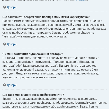
Догори
Що означають зображення поряд з моїм ім'ям користувача?
Разом з ім'ям користувача може відображатись два зображення. Одне з
них може відноситись до вашого звання, зазвичай у вигляді зірочок, блоків
чи крапок, які вказують на те, скільки повідомлень ви написали, або на ваш
статус на форумі. Інше, як правило більше, зображення відомо як
"аватара", унікальне для кожного користувача.
Догори
Як мені включити відображення аватари?
На вкладці "Профіль" особистого розділу ви можете додати аватару з
використанням різних інструментів: "Галерея аватар", "Віддалена
аватара" або "Завантажувана аватара". Від адміністратора форуму
залежить чи дозволені аватари, а також які типи аватар можуть бути
доступні. Якщо ви не можете використовувати аватари, зверніться до
адміністратора для з'ясування причин.
Догори
Що таке моє звання і як мені його змінити?
Звання, яке знаходиться під вашим іменем користувача, відображає
кількість створених вами повідомлень або дозволяє ідентифікувати певних
користувачів, таких як модератори або адміністратори. Взагалі ви не