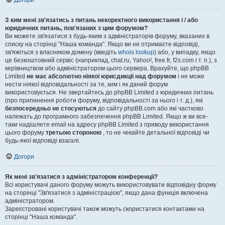
Догори
З ким мені зв'язатись з питань некоректного використання і / або
юридичних питань, пов'язаних з цим форумом?
Ви можете зв'язатися з будь-яким з адміністраторів форуму, вказаних в
списку на сторінці "Наша команда". Якщо ви не отримаєте відповіді,
зв'яжіться з власником домену (введіть
whois lookup
) або, у випадку, якщо
це безкоштовний сервіс (наприклад, chat.ru, Yahoo!, free.fr, f2s.com і т. п.), з
керівництвом або адміністратором цього сервера. Врахуйте, що phpBB
Limited
не має абсолютно ніякої юрисдикції над форумом
і не може
нести ніякої відповідальності за те, ким і як даний форум
використовується. Не звертайтесь до phpBB Limited з юридичних питань
(про припинення роботи форуму, відповідальності за нього і т. д.), які
безпосередньо не стосуються
до сайту phpBB.com або які частково
належать до програмного забезпечення phpBB Limited. Якщо ж ви все-
таки надішлете email на адресу phpBB Limited з приводу використання
цього форуму
третьою стороною
, то не чекайте детальної відповіді чи
будь-якої відповіді взагалі.
Догори
Як мені зв'язатися з адміністратором конференції?
Всі користувачі даного форуму можуть використовувати відповідну форму
на сторінці "Зв'язатися з адміністрацією", якщо дана функція включена
адміністратором.
Зареєстровані користувачі також можуть скористатися контактами на
сторінці "Наша команда".