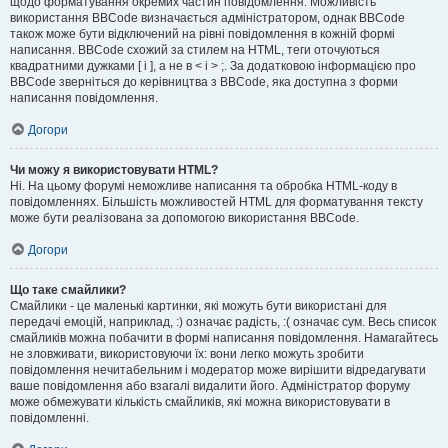
щодо форматування окремих частин повідомлення. Можливість
використання BBCode визначається адміністратором, однак BBCode
також може бути відключений на рівні повідомлення в кожній формі
написання. BBCode схожий за стилем на HTML, теги оточуються
квадратними дужками [ і ], а не в < і > ;. За додатковою інформацією про
BBCode зверніться до керівництва з BBCode, яка доступна з форми
написання повідомлення.
Догори
Чи можу я використовувати HTML?
Ні. На цьому форумі неможливе написання та обробка HTML-коду в
повідомленнях. Більшість можливостей HTML для форматування тексту
може бути реалізована за допомогою використання BBCode.
Догори
Що таке смайлики?
Смайлики - це маленькі картинки, які можуть бути використані для
передачі емоцій, наприклад, :) означає радість, :( означає сум. Весь список
смайликів можна побачити в формі написання повідомлення. Намагайтесь
не зловживати, використовуючи їх: вони легко можуть зробити
повідомлення нечитабельним і модератор може вирішити відредагувати
ваше повідомлення або взагалі видалити його. Адміністратор форуму
може обмежувати кількість смайликів, які можна використовувати в
повідомленні.