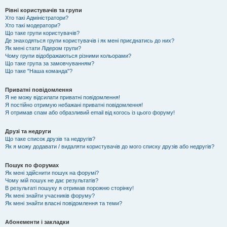
Рівні користувачів та групи
Хто такі Адміністратори?
Хто такі модератори?
Що таке групи користувачів?
Де знаходяться групи користувачів і як мені приєднатись до них?
Як мені стати Лідером групи?
Чому групи відображаються різними кольорами?
Що таке група за замовчуванням?
Що таке "Наша команда"?
Приватні повідомлення
Я не можу відсилати приватні повідомлення!
Я постійно отримую небажані приватні повідомлення!
Я отримав спам або образливий email від когось із цього форуму!
Друзі та недруги
Що таке список друзів та недругів?
Як я можу додавати / видаляти користувачів до мого списку друзів або недругів?
Пошук по форумах
Як мені здійснити пошук на форумі?
Чому мій пошук не дає результатів?
В результаті пошуку я отримав порожню сторінку!
Як мені знайти учасників форуму?
Як мені знайти власні повідомлення та теми?
Абонементи і закладки