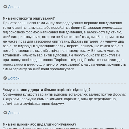
Догори
Як мені створити опитування?
При створенні нової теми чи під час редагування першого повідомлення
теми клацніть на вкладці або перейдіть в форму
Створити опитування
під основною формою написання повідомлення, в залежності від стилю,
який використовується; якщо ви не бачите такої вкладки або форми, то ви
не маєте прав для створення опитувань. Вкажіть питання і як мінімум два
варіанти відповіді в відповідних полях, переконавшись, що кожен варіант
потрібно вводити в окремій стрічці поля вводу тексту. Ви також можете
встановити кількість варіантів відповіді, які можуть обирати користувачі
при голосуванні за допомогою "Варіантів відповіді", обмеження в часі для
голосування в днях (0 для вічного голосування) і, на сам кінець, можливість
зміни варіанту, за який вони проголосували.
Догори
Чому я не можу додати більше варіантів відповіді?
Обмеження кількості варіантів відповіді встановлює адміністратор форуму.
Якщо вам необхідна більша кількості варіантів, аніж це передбачено,
зв'яжіться з адміністратором форуму.
Догори
Як мені змінити або видалити опитування?