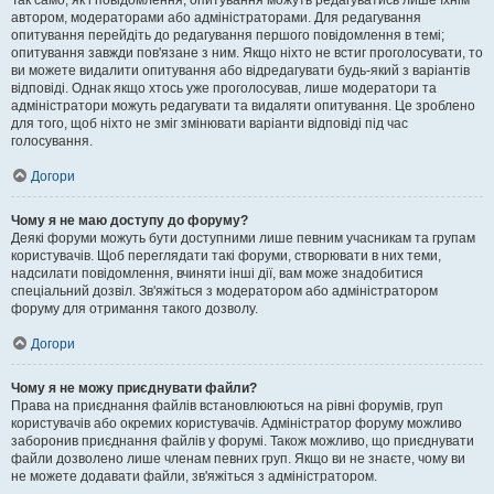
Так само, як і повідомлення, опитування можуть редагуватись лише їхнім
автором, модераторами або адміністраторами. Для редагування
опитування перейдіть до редагування першого повідомлення в темі;
опитування завжди пов'язане з ним. Якщо ніхто не встиг проголосувати, то
ви можете видалити опитування або відредагувати будь-який з варіантів
відповіді. Однак якщо хтось уже проголосував, лише модератори та
адміністратори можуть редагувати та видаляти опитування. Це зроблено
для того, щоб ніхто не зміг змінювати варіанти відповіді під час
голосування.
Догори
Чому я не маю доступу до форуму?
Деякі форуми можуть бути доступними лише певним учасникам та групам
користувачів. Щоб переглядати такі форуми, створювати в них теми,
надсилати повідомлення, вчиняти інші дії, вам може знадобитися
спеціальний дозвіл. Зв'яжіться з модератором або адміністратором
форуму для отримання такого дозволу.
Догори
Чому я не можу приєднувати файли?
Права на приєднання файлів встановлюються на рівні форумів, груп
користувачів або окремих користувачів. Адміністратор форуму можливо
заборонив приєднання файлів у форумі. Також можливо, що приєднувати
файли дозволено лише членам певних груп. Якщо ви не знаєте, чому ви
не можете додавати файли, зв'яжіться з адміністратором.