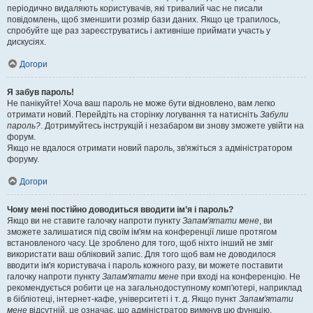
періодично видаляють користувачів, які тривалий час не писали
повідомлень, щоб зменшити розмір бази даних. Якщо це трапилось,
спробуйте ще раз зареєструватись і активніше приймати участь у
дискусіях.
Догори
Я забув пароль!
Не панікуйте! Хоча ваш пароль не може бути відновлено, вам легко
отримати новий. Перейдіть на сторінку логування та натисніть
Забули
пароль?
. Дотримуйтесь інструкцій і незабаром ви знову зможете увійти на
форум.
Якщо не вдалося отримати новий пароль, зв'яжіться з адміністратором
форуму.
Догори
Чому мені постійно доводиться вводити ім’я і пароль?
Якщо ви не ставите галочку напроти пункту
Запам'ятати мене
, ви
зможете залишатися під своїм ім'ям на конференції лише протягом
встановленого часу. Це зроблено для того, щоб ніхто інший не зміг
використати ваш обліковий запис. Для того щоб вам не доводилося
вводити ім'я користувача і пароль кожного разу, ви можете поставити
галочку напроти пункту
Запам'ятати мене
при вході на конференцію. Не
рекомендується робити це на загальнодоступному комп'ютері, наприклад
в бібліотеці, інтернет-кафе, університеті і т. д. Якщо пункт
Запам'ятати
мене
відсутній, це означає, що адміністратор вимкнув цю функцію.