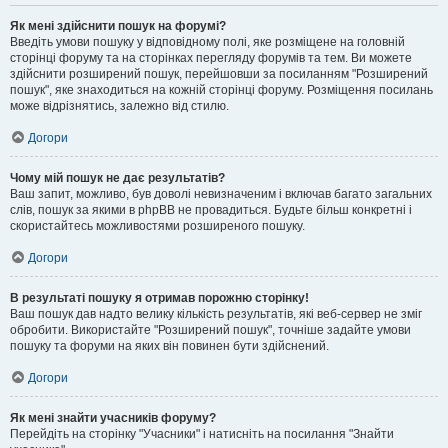
Як мені здійснити пошук на форумі?
Введіть умови пошуку у відповідному полі, яке розміщене на головній
сторінці форуму та на сторінках перегляду форумів та тем. Ви можете
здійснити розширений пошук, перейшовши за посиланням "Розширений
пошук", яке знаходиться на кожній сторінці форуму. Розміщення посилань
може відрізнятись, залежно від стилю.
Догори
Чому мій пошук не дає результатів?
Ваш запит, можливо, був доволі невизначеним і включав багато загальних
слів, пошук за якими в phpBB не провадиться. Будьте більш конкретні і
скористайтесь можливостями розширеного пошуку.
Догори
В результаті пошуку я отримав порожню сторінку!
Ваш пошук дав надто велику кількість результатів, які веб-сервер не зміг
обробити. Використайте "Розширений пошук", точніше задайте умови
пошуку та форуми на яких він повинен бути здійснений.
Догори
Як мені знайти учасників форуму?
Перейдіть на сторінку "Учасники" і натисніть на посилання "Знайти