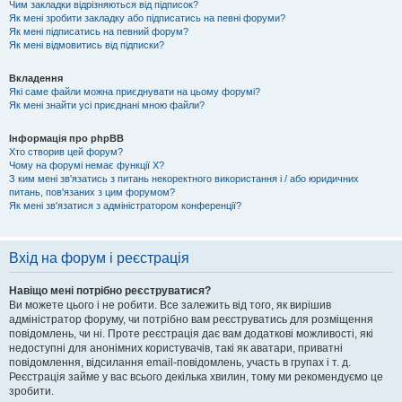
Чим закладки відрізняються від підписок?
Як мені зробити закладку або підписатись на певні форуми?
Як мені підписатись на певний форум?
Як мені відмовитись від підписки?
Вкладення
Які саме файли можна приєднувати на цьому форумі?
Як мені знайти усі приєднані мною файли?
Інформація про phpBB
Хто створив цей форум?
Чому на форумі немає функції X?
З ким мені зв'язатись з питань некоректного використання і / або юридичних
питань, пов'язаних з цим форумом?
Як мені зв'язатися з адміністратором конференції?
Вхід на форум і реєстрація
Навіщо мені потрібно реєструватися?
Ви можете цього і не робити. Все залежить від того, як вирішив
адміністратор форуму, чи потрібно вам реєструватись для розміщення
повідомлень, чи ні. Проте реєстрація дає вам додаткові можливості, які
недоступні для анонімних користувачів, такі як аватари, приватні
повідомлення, відсилання email-повідомлень, участь в групах і т. д.
Реєстрація займе у вас всього декілька хвилин, тому ми рекомендуємо це
зробити.