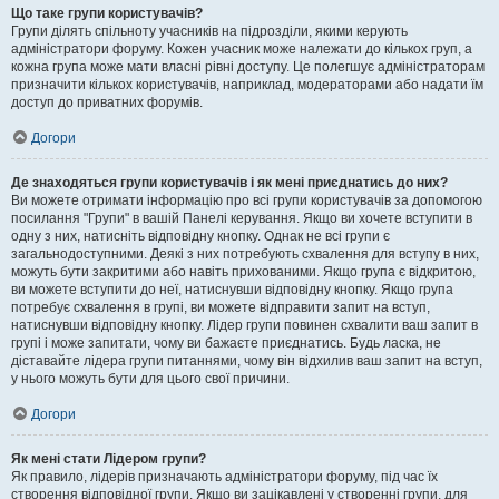
Що таке групи користувачів?
Групи ділять спільноту учасників на підрозділи, якими керують
адміністратори форуму. Кожен учасник може належати до кількох груп, а
кожна група може мати власні рівні доступу. Це полегшує адміністраторам
призначити кількох користувачів, наприклад, модераторами або надати їм
доступ до приватних форумів.
Догори
Де знаходяться групи користувачів і як мені приєднатись до них?
Ви можете отримати інформацію про всі групи користувачів за допомогою
посилання "Групи" в вашій Панелі керування. Якщо ви хочете вступити в
одну з них, натисніть відповідну кнопку. Однак не всі групи є
загальнодоступними. Деякі з них потребують схвалення для вступу в них,
можуть бути закритими або навіть прихованими. Якщо група є відкритою,
ви можете вступити до неї, натиснувши відповідну кнопку. Якщо група
потребує схвалення в групі, ви можете відправити запит на вступ,
натиснувши відповідну кнопку. Лідер групи повинен схвалити ваш запит в
групі і може запитати, чому ви бажаєте приєднатись. Будь ласка, не
діставайте лідера групи питаннями, чому він відхилив ваш запит на вступ,
у нього можуть бути для цього свої причини.
Догори
Як мені стати Лідером групи?
Як правило, лідерів призначають адміністратори форуму, під час їх
створення відповідної групи. Якщо ви зацікавлені у створенні групи, для