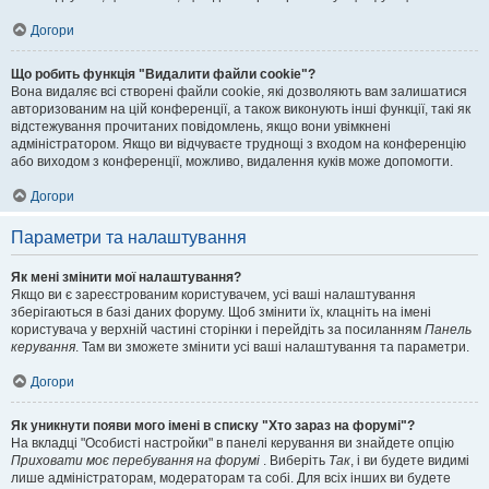
Догори
Що робить функція "Видалити файли cookie"?
Вона видаляє всі створені файли cookie, які дозволяють вам залишатися
авторизованим на цій конференції, а також виконують інші функції, такі як
відстежування прочитаних повідомлень, якщо вони увімкнені
адміністратором. Якщо ви відчуваєте труднощі з входом на конференцію
або виходом з конференції, можливо, видалення куків може допомогти.
Догори
Параметри та налаштування
Як мені змінити мої налаштування?
Якщо ви є зареєстрованим користувачем, усі ваші налаштування
зберігаються в базі даних форуму. Щоб змінити їх, клацніть на імені
користувача у верхній частині сторінки і перейдіть за посиланням
Панель
керування
. Там ви зможете змінити усі ваші налаштування та параметри.
Догори
Як уникнути появи мого імені в списку "Хто зараз на форумі"?
На вкладці "Особисті настройки" в панелі керування ви знайдете опцію
Приховати моє перебування на форумі
. Виберіть
Так
, і ви будете видимі
лише адміністраторам, модераторам та собі. Для всіх інших ви будете