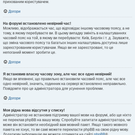
прихованим користувачем.
Догори
На форумі встановлено невірний час!
Можливо, відображається час, що відповідає іншому часовому поясу, а не
тому, в якому перебуваєте ви. В цьому випадку змініть в налаштуваннях
часовий пояс на той, в якому ви перебуваєте: Київ, Берлін і т. д. Зауважте,
що зміна часового поясу та багатьох інших налаштувань доступна лише
зареєстрованим користувачам. Якщо ви не зареєстровані, то це
непоганий момент зробити це.
Догори
Я встановив власну часову зону, але час все одно невірний!
Якщо ви впевнені, що правильно встановили часовий пояс, але час все
одно невірний, значить, годинник на сервері встановлено неправильно.
Повідомте про це адміністратора для усунення проблеми.
Догори
Моя рідна мова відсутня у списку!
Адміністратор не встановив підтримку вашої мови на форумі, або ще ніхто
не переклав phpBB на вашу мову. Спробуйте запитати адміністратора, чи
може він встановити необхідний вам мовний пакет. Якщо такого мовного
пакета не існує, то ви самі можете перекласти phpBB на свою рідну мову.
Додаткову інформацію ви можете отримати на сайті
phpBB
®.