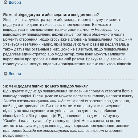
Догори
Як мені відредагувати або видалити повідомлення?
Якщо ви не є адміністратором або модератором форуму, ви можете
редагувати і видаляти лише власні повідомлення. Ви можете
відредагувати повідомлення, натиснувши на кнопку
Редагувати
у
відповідному повідомленні, інколи лише протягом обмеженого часу з
моменту створення. Якщо хтось вже відповів на повідомлення, то під ним
з'явиться невеличкий напис, який показує скільки разів ви редагували, а
також дату і час останньої з них. Воно не з'явиться, якщо повідомлення
редагував адміністратор або модератор, хоча вони можуть залишити
інформацію про зроблені зміни на свій розсуд. Врахуйте, що звичайні
користувачі не можуть видалити повідомлення, на яке вже хтось відповів.
Догори
Як мені додати підпис до мого повідомлення?
Щоб додати підпис до повідомлення, ви повинні спочатку створити його в
вашому профілі. Після цього ви можете поставити галочку напроти пункту
Завжди використовувати ваш підпис
в формі створення повідомлення,
щоб підпис приєднався. Ви також можете налаштувати приєднання
підпису за замовчуванням до усіх ваших повідомлень, зробивши
відповідний вибір у параграфі "Відправлення повідомлень" пункту
"Особисті налаштування" у вашому профілі. Незважаючи на це, ви
зможете скасувати додавання підпису в окремих повідомлення, знявши
прапорець
Завжди використовувати ваш підпис
в формі створення
повідомлення.