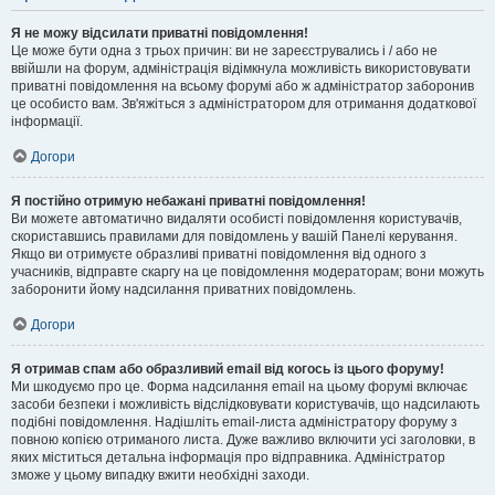
Я не можу відсилати приватні повідомлення!
Це може бути одна з трьох причин: ви не зареєструвались і / або не
ввійшли на форум, адміністрація відімкнула можливість використовувати
приватні повідомлення на всьому форумі або ж адміністратор заборонив
це особисто вам. Зв'яжіться з адміністратором для отримання додаткової
інформації.
Догори
Я постійно отримую небажані приватні повідомлення!
Ви можете автоматично видаляти особисті повідомлення користувачів,
скориставшись правилами для повідомлень у вашій Панелі керування.
Якщо ви отримуєте образливі приватні повідомлення від одного з
учасників, відправте скаргу на це повідомлення модераторам; вони можуть
заборонити йому надсилання приватних повідомлень.
Догори
Я отримав спам або образливий email від когось із цього форуму!
Ми шкодуємо про це. Форма надсилання email на цьому форумі включає
засоби безпеки і можливість відслідковувати користувачів, що надсилають
подібні повідомлення. Надішліть email-листа адміністратору форуму з
повною копією отриманого листа. Дуже важливо включити усі заголовки, в
яких міститься детальна інформація про відправника. Адміністратор
зможе у цьому випадку вжити необхідні заходи.