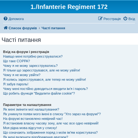
1./Infanterie Regiment 172
Допомога
Реєстрація
Вхід
Список форумів
Часті питання
Часті питання
Вхід на форум і реєстрація
Навіщо мені потрібно реєструватися?
Що таке COPPA?
Чому я не можу зареєструватись?
Я тільки що зареєструвався, але не можу увійти!
Чому я не можу увійти?
Я колись зареєструвався, але тепер не можу увійти!
Я забув пароль!
Чому мені постійно доводиться вводити ім’я і пароль?
Що робить функція "Видалити файли cookie"?
Параметри та налаштування
Як мені змінити мої налаштування?
Як уникнути появи мого імені в списку "Хто зараз на форумі"?
На форумі встановлено невірний час!
Я встановив власну часову зону, але час все одно невірний!
Моя рідна мова відсутня у списку!
Що означають зображення поряд з моїм ім'ям користувача?
Як мені включити відображення аватари?