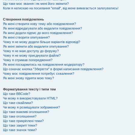
Що таке моє звання і як мені його змінити?
Коли я натискаю на посилання "email", від мене вимагається залогуватись!
Створення повідомлень
Як мені створити нову тему або повідомлення?
Як мені відредагувати або видалити повідомлення?
Як мені додати підпис до мого повідомлення?
Як мені створити опитування?
Чому я не можу додати більше варіантів відповіді?
Як мені змінити або видалити опитування?
Чому я не маю доступу до форуму?
Чому я не можу приєднувати файли?
Чому я отримав попередження?
Як мені поскаржитись на повідомлення модератору?
Що означає кнопка "Зберегти" в формі написання повідомлення?
Чому моє повідомлення потребує схвалення?
Як мені знову підняти мою тему?
Форматування тексту і типи тем
Що таке BBCode?
Чи можу я використовувати HTML?
Що таке смайлики?
Чи можу я розміщувати зображення?
Що таке важливі оголошення?
Що таке оголошення?
Що таке прикріплені теми?
Що таке закриті теми?
Що таке значок теми?