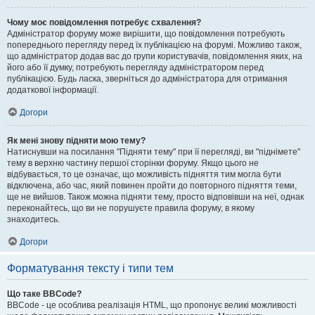
Чому моє повідомлення потребує схвалення?
Адміністратор форуму може вирішити, що повідомлення потребують
попереднього перегляду перед їх публікацією на форумі. Можливо також,
що адміністратор додав вас до групи користувачів, повідомлення яких, на
його або її думку, потребують перегляду адміністратором перед
публікацією. Будь ласка, зверніться до адміністратора для отримання
додаткової інформації.
Догори
Як мені знову підняти мою тему?
Натиснувши на посилання "Підняти тему" при її перегляді, ви "піднімете"
тему в верхню частину першої сторінки форуму. Якщо цього не
відбувається, то це означає, що можливість підняття тим могла бути
відключена, або час, який повинен пройти до повторного підняття теми,
ще не вийшов. Також можна підняти тему, просто відповівши на неї, однак
переконайтесь, що ви не порушуєте правила форуму, в якому
знаходитесь.
Догори
Форматування тексту і типи тем
Що таке BBCode?
BBCode - це особлива реалізація HTML, що пропонує великі можливості