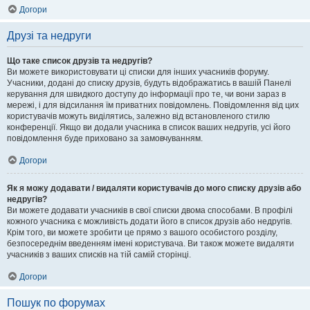
Догори
Друзі та недруги
Що таке список друзів та недругів?
Ви можете використовувати ці списки для інших учасників форуму.
Учасники, додані до списку друзів, будуть відображатись в вашій Панелі
керування для швидкого доступу до інформації про те, чи вони зараз в
мережі, і для відсилання їм приватних повідомлень. Повідомлення від цих
користувачів можуть виділятись, залежно від встановленого стилю
конференції. Якщо ви додали учасника в список ваших недругів, усі його
повідомлення буде приховано за замовчуванням.
Догори
Як я можу додавати / видаляти користувачів до мого списку друзів або
недругів?
Ви можете додавати учасників в свої списки двома способами. В профілі
кожного учасника є можливість додати його в список друзів або недругів.
Крім того, ви можете зробити це прямо з вашого особистого розділу,
безпосереднім введенням імені користувача. Ви також можете видаляти
учасників з ваших списків на тій самій сторінці.
Догори
Пошук по форумах