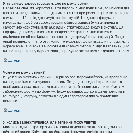
Я тільки що зареєструвався, але не можу увійти!
Перевірте свої ім'я користувача та пароль. Якщо вони вірні, то можливі два
варіанти. Якщо включена підтримка COPPA і при реєстрації ви вказали, що
вам менше 13 років, дотримуйтесь інструкцій. На деяких форумах
вимагається, щоб усі зареєстровані облікові записи були активовані
самостійно користувачами або адміністратором до входу в систему. Ця
інформація відображається в процесі реєстрації. Якщо вам було
надіслано email-повідомлення поштою, дотримуйтесь інструкцій. Якщо
email-повідомлення не отримано, то можливо, що ви вказали неправильну
адресу email або вона заблокований спам-фільтром. Якщо ви впевнені, що
ви ввели правильну адресу email, спробуйте зв'язатися з адміністратором.
Догори
Чому я не можу увійти?
Існує кілька можливих причин. Перш за все, переконайтесь, чи правильно
ви вводите ім'я користувача і пароль. Якщо дані введені правильно, то
необхідно зв'язатися з адміністратором, щоб перевірити, чи не був вам
заборонено доступ до форуму. Також можливо, що допущена помилка в
конфігурації форуму, зв'яжіться з адміністратором для виправлення
помилки.
Догори
Я колись зареєструвався, але тепер не можу увійти!
Можливо, адміністратор з якоїсь причини деактивував або видалив ваш
обліковий запис. Крім того, на багатьох форумах адміністратори