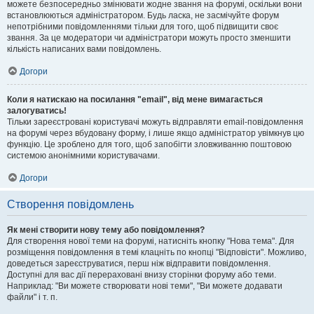
можете безпосередньо змінювати жодне звання на форумі, оскільки вони
встановлюються адміністратором. Будь ласка, не засмічуйте форум
непотрібними повідомленнями тільки для того, щоб підвищити своє
звання. За це модератори чи адміністратори можуть просто зменшити
кількість написаних вами повідомлень.
Догори
Коли я натискаю на посилання "email", від мене вимагається
залогуватись!
Тільки зареєстровані користувачі можуть відправляти email-повідомлення
на форумі через вбудовану форму, і лише якщо адміністратор увімкнув цю
функцію. Це зроблено для того, щоб запобігти зловживанню поштовою
системою анонімними користувачами.
Догори
Створення повідомлень
Як мені створити нову тему або повідомлення?
Для створення нової теми на форумі, натисніть кнопку "Нова тема". Для
розміщення повідомлення в темі клацніть по кнопці "Відповісти". Можливо,
доведеться зареєструватися, перш ніж відправити повідомлення.
Доступні для вас дії перераховані внизу сторінки форуму або теми.
Наприклад: "Ви можете створювати нові теми", "Ви можете додавати
файли" і т. п.