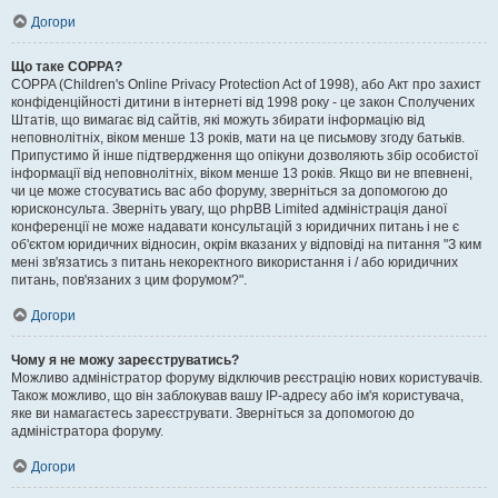
Догори
Що таке COPPA?
COPPA (Children's Online Privacy Protection Act of 1998), або Акт про захист
конфіденційності дитини в інтернеті від 1998 року - це закон Сполучених
Штатів, що вимагає від сайтів, які можуть збирати інформацію від
неповнолітніх, віком менше 13 років, мати на це письмову згоду батьків.
Припустимо й інше підтвердження що опікуни дозволяють збір особистої
інформації від неповнолітніх, віком менше 13 років. Якщо ви не впевнені,
чи це може стосуватись вас або форуму, зверніться за допомогою до
юрисконсульта. Зверніть увагу, що phpBB Limited адміністрація даної
конференції не може надавати консультацій з юридичних питань і не є
об'єктом юридичних відносин, окрім вказаних у відповіді на питання "З ким
мені зв'язатись з питань некоректного використання і / або юридичних
питань, пов'язаних з цим форумом?".
Догори
Чому я не можу зареєструватись?
Можливо адміністратор форуму відключив реєстрацію нових користувачів.
Також можливо, що він заблокував вашу IP-адресу або ім'я користувача,
яке ви намагаєтесь зареєструвати. Зверніться за допомогою до
адміністратора форуму.
Догори