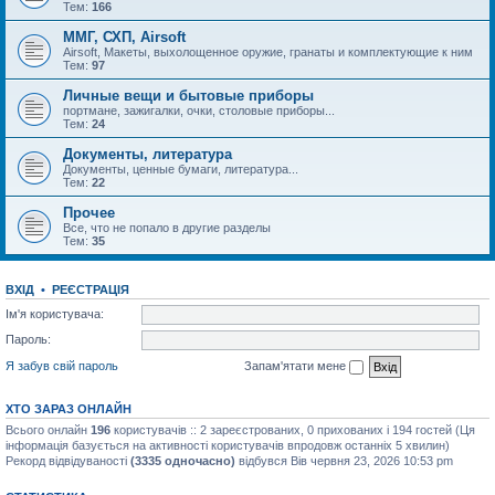
Тем:
166
ММГ, СХП, Airsoft
Airsoft, Макеты, выхолощенное оружие, гранаты и комплектующие к ним
Тем:
97
Личные вещи и бытовые приборы
портмане, зажигалки, очки, столовые приборы...
Тем:
24
Документы, литература
Документы, ценные бумаги, литература...
Тем:
22
Прочее
Все, что не попало в другие разделы
Тем:
35
ВХІД
•
РЕЄСТРАЦІЯ
Ім'я користувача:
Пароль:
Я забув свій пароль
Запам'ятати мене
ХТО ЗАРАЗ ОНЛАЙН
Всього онлайн
196
користувачів :: 2 зареєстрованих, 0 прихованих і 194 гостей (Ця
інформація базується на активності користувачів впродовж останніх 5 хвилин)
Рекорд відвідуваності
(3335 одночасно)
відбувся Вів червня 23, 2026 10:53 pm