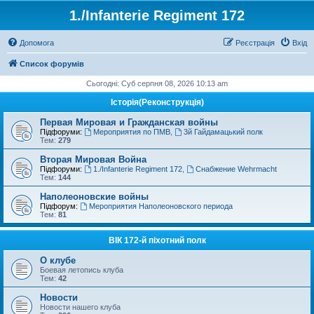
1./Infanterie Regiment 172
Допомога
Реєстрація
Вхід
Список форумів
Сьогодні: Суб серпня 08, 2026 10:13 am
Історiя(Реконструкція)
Первая Мировая и Гражданская войны
Підфоруми:
Мероприятия по ПМВ
,
3й Гайдамацький полк
Тем:
279
Вторая Мировая Война
Підфоруми:
1./Infanterie Regiment 172
,
Снабжение Wehrmacht
Тем:
144
Наполеоновские войны
Підфорум:
Мероприятия Наполеоновского периода
Тем:
81
ВІК 172-й піхотний полк
О клубе
Боевая летопись клуба
Тем:
42
Новости
Новости нашего клуба