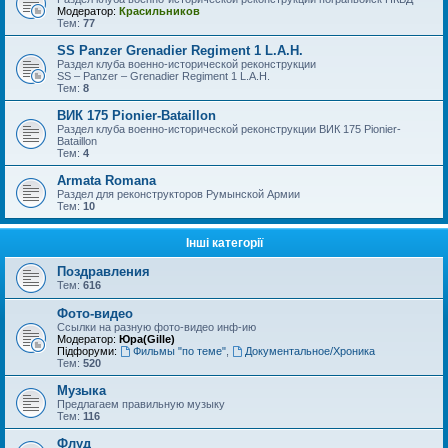
Модератор:
Красильников
Тем:
77
SS Panzer Grenadier Regiment 1 L.A.H.
Раздел клуба военно-исторической реконструкции
SS – Panzer – Grenadier Regiment 1 L.A.H.
Тем:
8
ВИК 175 Pionier-Bataillon
Раздел клуба военно-исторической реконструкции ВИК 175 Pionier-
Bataillon
Тем:
4
Armata Romana
Раздел для реконструкторов Румынской Армии
Тем:
10
Інші категорії
Поздравления
Тем:
616
Фото-видео
Ссылки на разную фото-видео инф-ию
Модератор:
Юра(Gille)
Підфоруми:
Фильмы "по теме"
,
Документальное/Хроника
Тем:
520
Музыка
Предлагаем правильную музыку
Тем:
116
Флуд