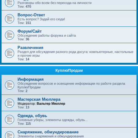
Разговоры обо всем без перехода на личности
Тем:
470
Вопрос-Ответ
Есть вопрос? Задай его сюда!
Тем:
151
Форум/Сайт
Обсуждение работы форума и сайта
Тем:
36
Развлечения
Раздел для обсуждения разного рода досуга: компьютерные, настольные
и прочие игры
Тем:
14
Куплю/Продам
Информация
Обсуждение вопросов и освещение информации по работе раздела
Куплю/Продам
Тем:
2
Мастерская Мюллера
Модератор:
Вальтер Мюллер
Тем:
13
Одежда, обувь
Головные уборы, элементы одежды, обувь...
Тем:
115
Снаряжение, обмундирование
Элементы снаряжения и обмундирования