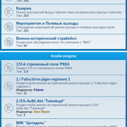
Тем:
206
Казарма
Реконструкторский флуд и прочие темы на реконструкторскую тематику
Тем:
203
Мероприятия и Полевые выходы
Обсуждение мероприятий реконструкции и полевых выходов клуба
Тем:
261
Военно-исторический страйкбол
Раздел для обсуждения всего что связанно с "ВИС"
Тем:
85
Клубні розділи
172-й стрелковый полк РККА
Раздел 172-го стрелкового полка РККА
Тем:
114
1./ Fallschirm-jäger-regiment 1
Раздел клуба военно-исторической реконструкции 1./ Fallschirm-jäger-
regiment 1
Модератор:
Führer
Тем:
41
2./SS-Aufkl.Abt.''Totenkopf''
Раздел клуба военно-исторической реконструкции 2./SS-
Aufkl.Abt.''Totenkopf''
Модератор:
Alex Meyer
Тем:
3
ВИК "Цитадель"
Раздел клуба военно-исторической реконструкции погранвойск НКВД