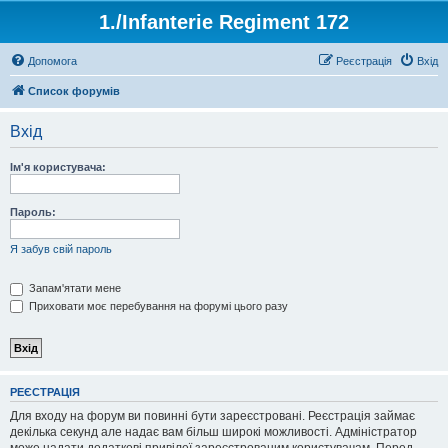
1./Infanterie Regiment 172
Допомога
Реєстрація
Вхід
Список форумів
Вхід
Ім'я користувача:
Пароль:
Я забув свій пароль
Запам'ятати мене
Приховати моє перебування на форумі цього разу
РЕЄСТРАЦІЯ
Для входу на форум ви повинні бути зареєстровані. Реєстрація займає
декілька секунд але надає вам більш широкі можливості. Адміністратор
може надати додаткові привілеї зареєстрованим користувачам. Перед