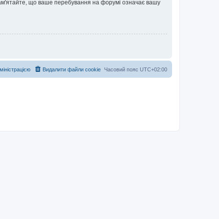
 Пам'ятайте, що ваше перебування на форумі означає вашу
дміністрацією
Видалити файли cookie
Часовий пояс
UTC+02:00