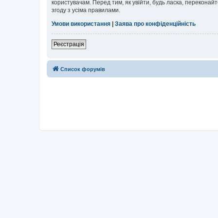
користувачам. Перед тим, як увійти, будь ласка, перекона
згоду з усіма правилами.
Умови використання
|
Заява про конфіденційність
Реєстрація
Список форумів