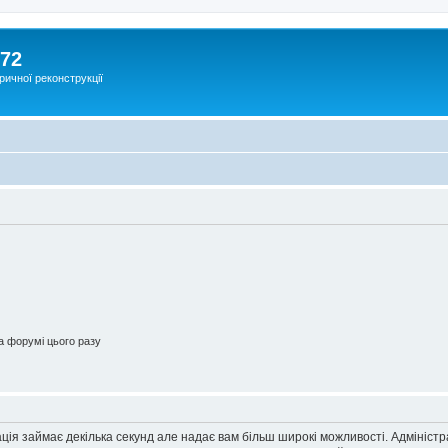
172
ричної реконструкції
 форумі цього разу
ація займає декілька секунд але надає вам більш широкі можливості. Адмініст