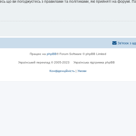
йтесь що ви погоджуєтесь з правилами та політиками, які прийняті на форумі.
Зв'язок з а
Працює на
phpBB
® Forum Software © phpBB Limited
Український переклад © 2005-2023
Українська підтримка phpBB
Конфіденційність
|
Умови