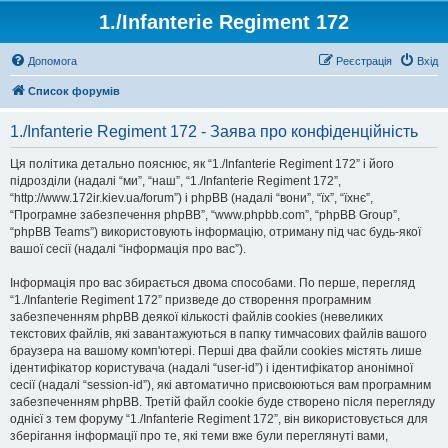
1./Infanterie Regiment 172
Допомога
Реєстрація
Вхід
Список форумів
1./Infanterie Regiment 172 - Заява про конфіденційність
Ця політика детально пояснює, як “1./Infanterie Regiment 172” і його
підрозділи (надалі “ми”, “наш”, “1./Infanterie Regiment 172”,
“http://www.172ir.kiev.ua/forum”) і phpBB (надалі “вони”, “їх”, “їхнє”,
“Програмне забезпечення phpBB”, “www.phpbb.com”, “phpBB Group”,
“phpBB Teams”) використовують інформацію, отриману під час будь-якої
вашої сесії (надалі “інформація про вас”).
Інформація про вас збирається двома способами. По перше, перегляд
“1./Infanterie Regiment 172” призведе до створення програмним
забезпеченням phpBB деякої кількості файлів cookies (невеликих
текстових файлів, які завантажуються в папку тимчасових файлів вашого
браузера на вашому комп'ютері. Перші два файли cookies містять лише
ідентифікатор користувача (надалі “user-id”) і ідентифікатор анонімної
сесії (надалі “session-id”), які автоматично присвоюються вам програмним
забезпеченням phpBB. Третій файл cookie буде створено після перегляду
однієї з тем форуму “1./Infanterie Regiment 172”, він використовується для
зберігання інформації про те, які теми вже були переглянуті вами,