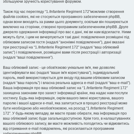
збільшуючи зручність користування форумом.
Також під час перегляду “1./Infanterie Regiment 172”можливе створення
файлів cookies, які не стосуються програмного забезпечення phpBB,
однак вони виходять за рамки цього документу, оскільки він поширюється
виключно на сторінки, створені програмним забезпеченням phpBB. Друге
джерело одержання інформації про вас є дані, які ви нам відсилаєте. Ними
можуть бути, і цим не вичерпуються такі дані: повідомлення розміщені під
обліковим записом гостя (надалі “анонімні повідомлення”), дані вказані
при реєстрації на “1./Infanterie Regiment 172” (надалі “ваш обліковий
запис”) і повідомлення, розміщені вами після реєстрації і авторизації
(надалі “ваші повідомлення”).
Ваш обліковий запис - це обов'язково унікальне ім'я, яке дозволяє
ідентифікувати вас (надалі “ваше ім'я користувача”), індивідуальний
пароль, який використовується для входу під вашим обліковим записом
(надалі “ваш пароль”) і власна реальна адреса e-mail (надалі “ваш e-mail”).
Ваша інформація про ваш обліковий запис на “1./Infanterie Regiment 172”
захищена законами про захист інформації країни, яка надає нам послуги
хостингу. Будь-яка інформація, окрім вашого імені користувача, вашого
паролю і вашої адреси e-mail, яка запитується в процесі реєстрації може
бути необхідною або необов'язковою, на розсуд “1./Infanterie Regiment
172”. У будь-якому випадку, ви маєте право обирати, яка інформація про
ваш обліковий запис буде загальнодоступною. Крім того, в налаштуваннях
вашого облікового запису, ви маєте можливість погодитись чи відмовитись
від отримання e-mail повідомлень, які розсилаються програмним
забезпеченням phpBB.