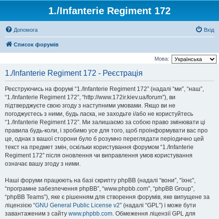
1./Infanterie Regiment 172
Допомога
Вхід
Список форумів
Мова:
1./Infanterie Regiment 172 - Реєстрація
Реєструючись на форумі “1./Infanterie Regiment 172” (надалі “ми”, “наш”,
“1./Infanterie Regiment 172”, “http://www.172ir.kiev.ua/forum”), ви
підтверджуєте свою згоду з наступними умовами. Якщо ви не
погоджуєтесь з ними, будь ласка, не заходьте і/або не користуйтесь
“1./Infanterie Regiment 172”. Ми залишаємо за собою право змінювати ці
правила будь-коли, і зробимо усе для того, щоб проінформувати вас про
це, однак з вашої сторони було б розумно переглядати періодично цей
текст на предмет змін, оскільки користування форумом “1./Infanterie
Regiment 172” після оновлення чи виправлення умов користування
означає вашу згоду з ними.
Наші форуми працюють на базі скрипту phpBB (надалі “вони”, “їхнє”,
“програмне забезпечення phpBB”, “www.phpbb.com”, “phpBB Group”,
“phpBB Teams”), яке є рішенням для створення форумів, яке випущене за
ліцензією “
GNU General Public License v2
” (надалі “GPL”) і може бути
завантаженим з сайту
www.phpbb.com
. Обмеження ліцензії GPL для