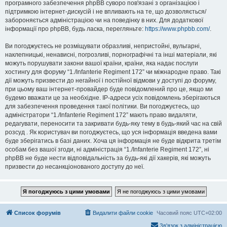
програмного забезпечення phpBB суворо пов'язані з організацією і
підтримкою інтернет-дискусій і не впливають на те, що дозволяється/
забороняється адміністрацією чи на поведінку в них. Для додаткової
інформації про phpBB, будь ласка, перегляньте:
https://www.phpbb.com/
.
Ви погоджуєтесь не розміщувати образливі, непристойні, вульгарні,
наклепницькі, ненависні, погрозливі, порнографічні та інші матеріали, які
можуть порушувати закони вашої країни, країни, яка надає послуги
хостингу для форуму “1./Infanterie Regiment 172” чи міжнародне право. Такі
дії можуть призвести до негайної і постійної відмови у доступі до форуму,
при цьому ваш інтернет-провайдер буде повідомлений про це, якщо ми
будемо вважати це за необхідне. IP-адреси усіх повідомлень зберігаються
для забезпечення проведення такої політики. Ви погоджуєтесь, що
адміністратори “1./Infanterie Regiment 172” мають право видаляти,
редагувати, переносити та закривати будь-яку тему в будь-який час на свій
розсуд . Як користувач ви погоджуєтесь, що уся інформація введена вами
буде зберігатись в базі даних. Хоча ця інформація не буде відкрита третім
особам без вашої згоди, ні адміністрація “1./Infanterie Regiment 172”, ні
phpBB не буде нести відповідальність за будь-які дії хакерів, які можуть
призвести до несанкціонованого доступу до неї.
Список форумів
Видалити файли cookie
Часовий пояс
UTC+02:00
Зв'язок з адміністрацією