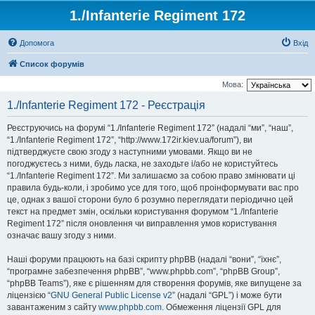
1./Infanterie Regiment 172
Допомога
Вхід
Список форумів
Мова:
1./Infanterie Regiment 172 - Реєстрація
Реєструючись на форумі “1./Infanterie Regiment 172” (надалі “ми”, “наш”,
“1./Infanterie Regiment 172”, “http://www.172ir.kiev.ua/forum”), ви
підтверджуєте свою згоду з наступними умовами. Якщо ви не
погоджуєтесь з ними, будь ласка, не заходьте і/або не користуйтесь
“1./Infanterie Regiment 172”. Ми залишаємо за собою право змінювати ці
правила будь-коли, і зробимо усе для того, щоб проінформувати вас про
це, однак з вашої сторони було б розумно переглядати періодично цей
текст на предмет змін, оскільки користування форумом “1./Infanterie
Regiment 172” після оновлення чи виправлення умов користування
означає вашу згоду з ними.
Наші форуми працюють на базі скрипту phpBB (надалі “вони”, “їхнє”,
“програмне забезпечення phpBB”, “www.phpbb.com”, “phpBB Group”,
“phpBB Teams”), яке є рішенням для створення форумів, яке випущене за
ліцензією “
GNU General Public License v2
” (надалі “GPL”) і може бути
завантаженим з сайту
www.phpbb.com
. Обмеження ліцензії GPL для