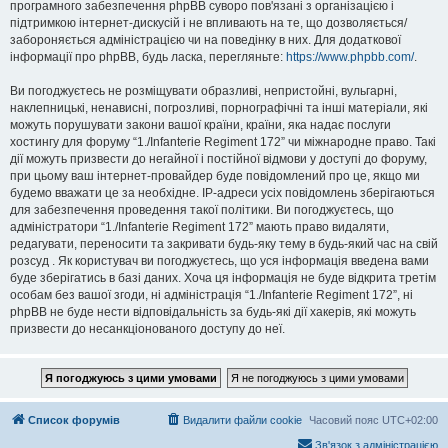
програмного забезпечення phpBB суворо пов'язані з організацією і
підтримкою інтернет-дискусій і не впливають на те, що дозволяється/
забороняється адміністрацією чи на поведінку в них. Для додаткової
інформації про phpBB, будь ласка, перегляньте:
https://www.phpbb.com/
.
Ви погоджуєтесь не розміщувати образливі, непристойні, вульгарні,
наклепницькі, ненависні, погрозливі, порнографічні та інші матеріали, які
можуть порушувати закони вашої країни, країни, яка надає послуги
хостингу для форуму “1./Infanterie Regiment 172” чи міжнародне право. Такі
дії можуть призвести до негайної і постійної відмови у доступі до форуму,
при цьому ваш інтернет-провайдер буде повідомлений про це, якщо ми
будемо вважати це за необхідне. IP-адреси усіх повідомлень зберігаються
для забезпечення проведення такої політики. Ви погоджуєтесь, що
адміністратори “1./Infanterie Regiment 172” мають право видаляти,
редагувати, переносити та закривати будь-яку тему в будь-який час на свій
розсуд . Як користувач ви погоджуєтесь, що уся інформація введена вами
буде зберігатись в базі даних. Хоча ця інформація не буде відкрита третім
особам без вашої згоди, ні адміністрація “1./Infanterie Regiment 172”, ні
phpBB не буде нести відповідальність за будь-які дії хакерів, які можуть
призвести до несанкціонованого доступу до неї.
Список форумів
Видалити файли cookie
Часовий пояс
UTC+02:00
Зв'язок з адміністрацією