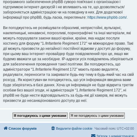
програмного забезпечення phpBB суворо пов'язані з організацією і
підтримкою інтернет-дискусій і не впливають на те, що дозволяється/
забороняється адміністрацією чи на поведінку в них. Для додаткової
інформації про phpBB, будь ласка, перегляньте:
https://www.phpbb.com/
.
Ви погоджуєтесь не розміщувати образливі, непристойні, вульгарні,
наклепницькі, ненависні, погрозливі, порнографічні та інші матеріали, які
можуть порушувати закони вашої країни, країни, яка надає послуги
хостингу для форуму “1./Infanterie Regiment 172” чи міжнародне право. Такі
дії можуть призвести до негайної і постійної відмови у доступі до форуму,
при цьому ваш інтернет-провайдер буде повідомлений про це, якщо ми
будемо вважати це за необхідне. IP-адреси усіх повідомлень зберігаються
для забезпечення проведення такої політики. Ви погоджуєтесь, що
адміністратори “1./Infanterie Regiment 172” мають право видаляти,
редагувати, переносити та закривати будь-яку тему в будь-який час на свій
розсуд . Як користувач ви погоджуєтесь, що уся інформація введена вами
буде зберігатись в базі даних. Хоча ця інформація не буде відкрита третім
особам без вашої згоди, ні адміністрація “1./Infanterie Regiment 172”, ні
phpBB не буде нести відповідальність за будь-які дії хакерів, які можуть
призвести до несанкціонованого доступу до неї.
Список форумів
Видалити файли cookie
Часовий пояс
UTC+02:00
Зв'язок з адміністрацією