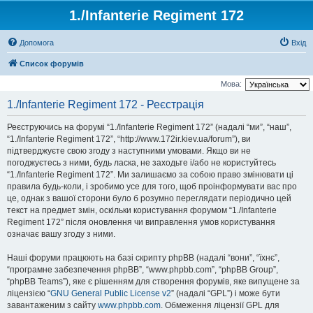
1./Infanterie Regiment 172
Допомога
Вхід
Список форумів
Мова:
1./Infanterie Regiment 172 - Реєстрація
Реєструючись на форумі “1./Infanterie Regiment 172” (надалі “ми”, “наш”,
“1./Infanterie Regiment 172”, “http://www.172ir.kiev.ua/forum”), ви
підтверджуєте свою згоду з наступними умовами. Якщо ви не
погоджуєтесь з ними, будь ласка, не заходьте і/або не користуйтесь
“1./Infanterie Regiment 172”. Ми залишаємо за собою право змінювати ці
правила будь-коли, і зробимо усе для того, щоб проінформувати вас про
це, однак з вашої сторони було б розумно переглядати періодично цей
текст на предмет змін, оскільки користування форумом “1./Infanterie
Regiment 172” після оновлення чи виправлення умов користування
означає вашу згоду з ними.
Наші форуми працюють на базі скрипту phpBB (надалі “вони”, “їхнє”,
“програмне забезпечення phpBB”, “www.phpbb.com”, “phpBB Group”,
“phpBB Teams”), яке є рішенням для створення форумів, яке випущене за
ліцензією “
GNU General Public License v2
” (надалі “GPL”) і може бути
завантаженим з сайту
www.phpbb.com
. Обмеження ліцензії GPL для