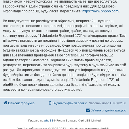
підтримкою інтернет-дискусій і не впливають на те, що дозволяється/
забороняється адміністрацією чи на поведінку в них. Для додаткової
інформації про phpBB, будь ласка, перегляньте:
https://www.phpbb.com/
.
Ви погоджуєтесь не розміщувати образливі, непристойні, вульгарні,
наклепницькі, ненависні, погрозливі, порнографічні та інші матеріали, які
можуть порушувати закони вашої країни, країни, яка надає послуги
хостингу для форуму “1./Infanterie Regiment 172” чи міжнародне право. Такі
дії можуть призвести до негайної і постійної відмови у доступі до форуму,
при цьому ваш інтернет-провайдер буде повідомлений про це, якщо ми
будемо вважати це за необхідне. IP-адреси усіх повідомлень зберігаються
для забезпечення проведення такої політики. Ви погоджуєтесь, що
адміністратори “1./Infanterie Regiment 172” мають право видаляти,
редагувати, переносити та закривати будь-яку тему в будь-який час на свій
розсуд . Як користувач ви погоджуєтесь, що уся інформація введена вами
буде зберігатись в базі даних. Хоча ця інформація не буде відкрита третім
особам без вашої згоди, ні адміністрація “1./Infanterie Regiment 172”, ні
phpBB не буде нести відповідальність за будь-які дії хакерів, які можуть
призвести до несанкціонованого доступу до неї.
Список форумів
Видалити файли cookie
Часовий пояс
UTC+02:00
Зв'язок з адміністрацією
Працює на
phpBB
® Forum Software © phpBB Limited
Український переклад © 2005-2023
Українська підтримка phpBB