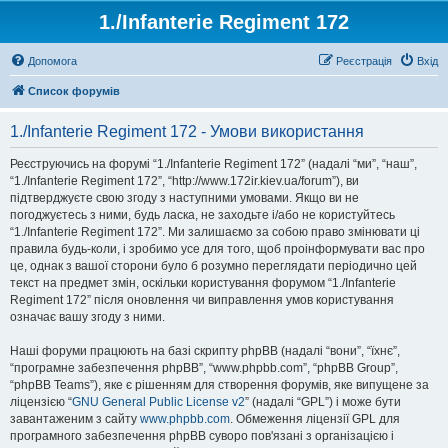
1./Infanterie Regiment 172
Допомога
Реєстрація
Вхід
Список форумів
1./Infanterie Regiment 172 - Умови використання
Реєструючись на форумі “1./Infanterie Regiment 172” (надалі “ми”, “наш”,
“1./Infanterie Regiment 172”, “http://www.172ir.kiev.ua/forum”), ви
підтверджуєте свою згоду з наступними умовами. Якщо ви не
погоджуєтесь з ними, будь ласка, не заходьте і/або не користуйтесь
“1./Infanterie Regiment 172”. Ми залишаємо за собою право змінювати ці
правила будь-коли, і зробимо усе для того, щоб проінформувати вас про
це, однак з вашої сторони було б розумно переглядати періодично цей
текст на предмет змін, оскільки користування форумом “1./Infanterie
Regiment 172” після оновлення чи виправлення умов користування
означає вашу згоду з ними.
Наші форуми працюють на базі скрипту phpBB (надалі “вони”, “їхнє”,
“програмне забезпечення phpBB”, “www.phpbb.com”, “phpBB Group”,
“phpBB Teams”), яке є рішенням для створення форумів, яке випущене за
ліцензією “
GNU General Public License v2
” (надалі “GPL”) і може бути
завантаженим з сайту
www.phpbb.com
. Обмеження ліцензії GPL для
програмного забезпечення phpBB суворо пов'язані з організацією і