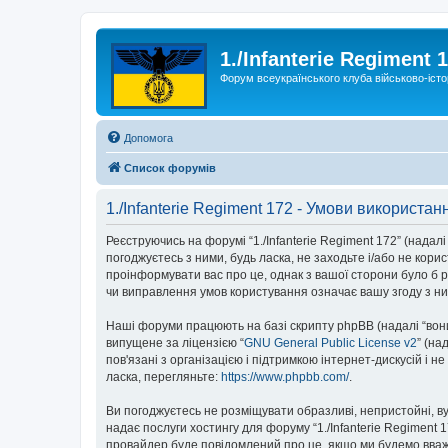
1./Infanterie Regiment 
Форум всеукраїнського клуба військово-істо
Допомога
Список форумів
1./Infanterie Regiment 172 - Умови використан
Реєструючись на форумі “1./Infanterie Regiment 172” (надалі 
погоджуєтесь з ними, будь ласка, не заходьте і/або не кори
проінформувати вас про це, однак з вашої сторони було б р
чи виправлення умов користування означає вашу згоду з ни
Наші форуми працюють на базі скрипту phpBB (надалі “вони”
випущене за ліцензією “
GNU General Public License v2
” (на
пов'язані з організацією і підтримкою інтернет-дискусій і 
ласка, перегляньте:
https://www.phpbb.com/
.
Ви погоджуєтесь не розміщувати образливі, непристойні, вул
надає послуги хостингу для форуму “1./Infanterie Regiment 1
провайдер буде повідомлений про це, якщо ми будемо вважа