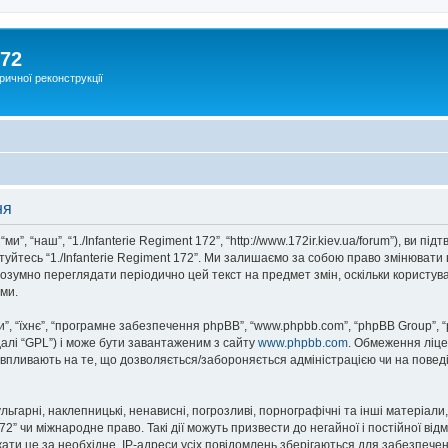
172
ричної реконструкції
ня
“ми”, “наш”, “1./Infanterie Regiment 172”, “http://www.172ir.kiev.ua/forum”), ви
стуйтесь “1./Infanterie Regiment 172”. Ми залишаємо за собою право змінювати 
озумно переглядати періодично цей текст на предмет змін, оскільки користува
ми.
, “їхнє”, “програмне забезпечення phpBB”, “www.phpbb.com”, “phpBB Group”, 
далі “GPL”) і може бути завантаженим з сайту
www.phpbb.com
. Обмеження ліце
не впливають на те, що дозволяється/забороняється адміністрацією чи на повед
ьгарні, наклепницькі, ненависні, погрозливі, порнографічні та інші матеріали,
72” чи міжнародне право. Такі дії можуть призвести до негайної і постійної ві
ти це за необхідне. IP-адреси усіх повідомлень зберігаються для забезпечен