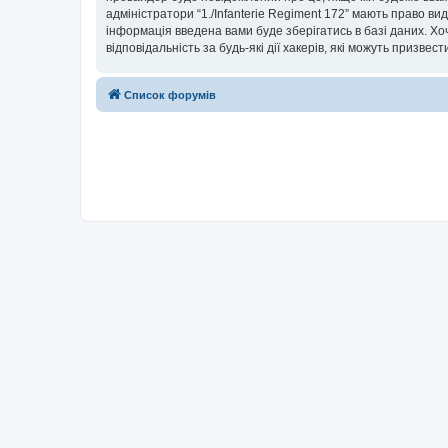
адміністратори “1./Infanterie Regiment 172” мають право ви
інформація введена вами буде зберігатись в базі даних. Хоча
відповідальність за будь-які дії хакерів, які можуть призвес
Список форумів