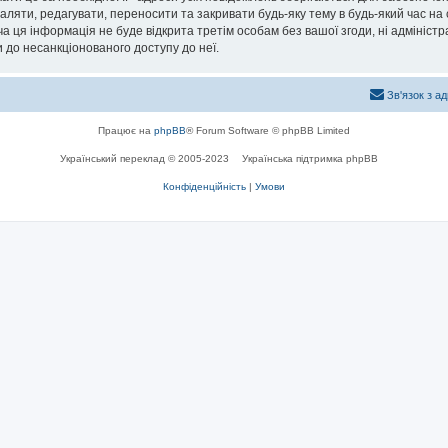
даляти, редагувати, переносити та закривати будь-яку тему в будь-який час на 
 ця інформація не буде відкрита третім особам без вашої згоди, ні адміністрац
ти до несанкціонованого доступу до неї.
Зв'язок з а
Працює на
phpBB
® Forum Software © phpBB Limited
Український переклад © 2005-2023
Українська підтримка phpBB
Конфіденційність
|
Умови