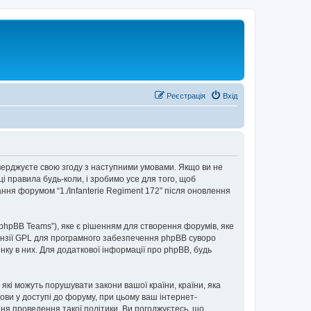
Реєстрація
Вхід
 підтверджуєте свою згоду з наступними умовами. Якщо ви не
ці правила будь-коли, і зробимо усе для того, щоб
ння форумом “1./Infanterie Regiment 172” після оновлення
“phpBB Teams”), яке є рішенням для створення форумів, яке
нзії GPL для програмного забезпечення phpBB суворо
інку в них. Для додаткової інформації про phpBB, будь
 які можуть порушувати закони вашої країни, країни, яка
дмови у доступі до форуму, при цьому ваш інтернет-
ня проведення такої політики. Ви погоджуєтесь, що