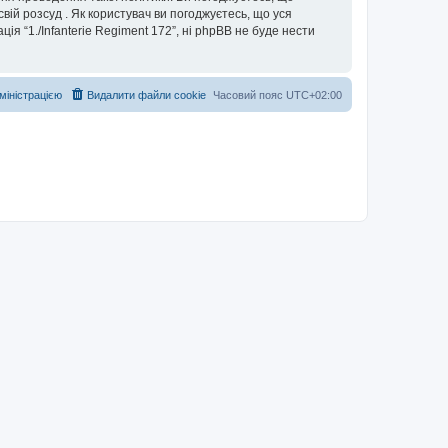
свій розсуд . Як користувач ви погоджуєтесь, що уся
ія “1./Infanterie Regiment 172”, ні phpBB не буде нести
дміністрацією
Видалити файли cookie
Часовий пояс
UTC+02:00