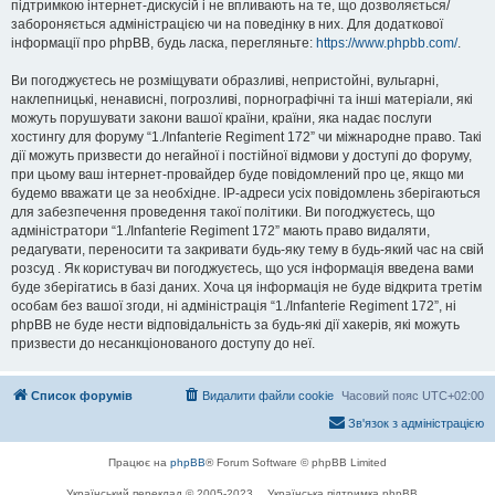
підтримкою інтернет-дискусій і не впливають на те, що дозволяється/
забороняється адміністрацією чи на поведінку в них. Для додаткової
інформації про phpBB, будь ласка, перегляньте:
https://www.phpbb.com/
.
Ви погоджуєтесь не розміщувати образливі, непристойні, вульгарні,
наклепницькі, ненависні, погрозливі, порнографічні та інші матеріали, які
можуть порушувати закони вашої країни, країни, яка надає послуги
хостингу для форуму “1./Infanterie Regiment 172” чи міжнародне право. Такі
дії можуть призвести до негайної і постійної відмови у доступі до форуму,
при цьому ваш інтернет-провайдер буде повідомлений про це, якщо ми
будемо вважати це за необхідне. IP-адреси усіх повідомлень зберігаються
для забезпечення проведення такої політики. Ви погоджуєтесь, що
адміністратори “1./Infanterie Regiment 172” мають право видаляти,
редагувати, переносити та закривати будь-яку тему в будь-який час на свій
розсуд . Як користувач ви погоджуєтесь, що уся інформація введена вами
буде зберігатись в базі даних. Хоча ця інформація не буде відкрита третім
особам без вашої згоди, ні адміністрація “1./Infanterie Regiment 172”, ні
phpBB не буде нести відповідальність за будь-які дії хакерів, які можуть
призвести до несанкціонованого доступу до неї.
Список форумів
Видалити файли cookie
Часовий пояс
UTC+02:00
Зв'язок з адміністрацією
Працює на
phpBB
® Forum Software © phpBB Limited
Український переклад © 2005-2023
Українська підтримка phpBB