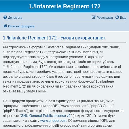
1./Infanterie Regiment 172
Допомога
Реєстрація
Вхід
Список форумів
1./Infanterie Regiment 172 - Умови використання
Реєструючись на форумі “1./Infanterie Regiment 172” (надалі “ми”, “наш”,
“1./Infanterie Regiment 172”, “http://www.172ir.kiev.ua/forum”), ви
підтверджуєте свою згоду з наступними умовами. Якщо ви не
погоджуєтесь з ними, будь ласка, не заходьте і/або не користуйтесь
“1./Infanterie Regiment 172”. Ми залишаємо за собою право змінювати ці
правила будь-коли, і зробимо усе для того, щоб проінформувати вас про
це, однак з вашої сторони було б розумно переглядати періодично цей
текст на предмет змін, оскільки користування форумом “1./Infanterie
Regiment 172” після оновлення чи виправлення умов користування
означає вашу згоду з ними.
Наші форуми працюють на базі скрипту phpBB (надалі “вони”, “їхнє”,
“програмне забезпечення phpBB”, “www.phpbb.com”, “phpBB Group”,
“phpBB Teams”), яке є рішенням для створення форумів, яке випущене за
ліцензією “
GNU General Public License v2
” (надалі “GPL”) і може бути
завантаженим з сайту
www.phpbb.com
. Обмеження ліцензії GPL для
програмного забезпечення phpBB суворо пов'язані з організацією і