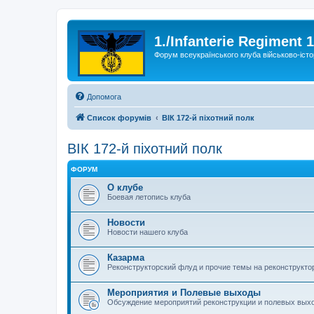
1./Infanterie Regiment 
Форум всеукраїнського клуба військово-істо
Допомога
Список форумів
ВІК 172-й піхотний полк
ВІК 172-й піхотний полк
ФОРУМ
О клубе
Боевая летопись клуба
Новости
Новости нашего клуба
Казарма
Реконструкторский флуд и прочие темы на реконструкто
Мероприятия и Полевые выходы
Обсуждение мероприятий реконструкции и полевых выхо