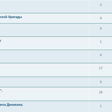
2
йской бригады
0
0
у
1
0
17
0
".
16
вича Деникина.
1