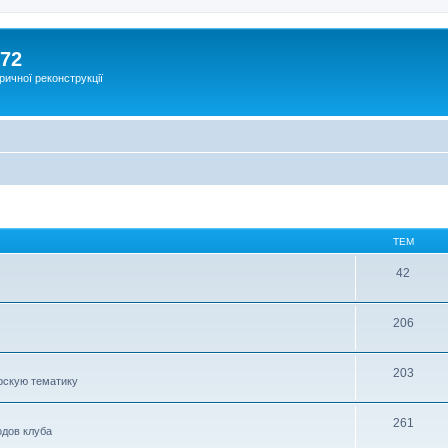
172
ричної реконструкції
ТЕМ
42
206
203
рскую тематику
261
дов клуба