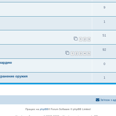
9
1
51
1
2
3
92
1
2
3
4
5
гвардию
0
 хранение оружия
1
Зв'язок з а
Працює на
phpBB
® Forum Software © phpBB Limited