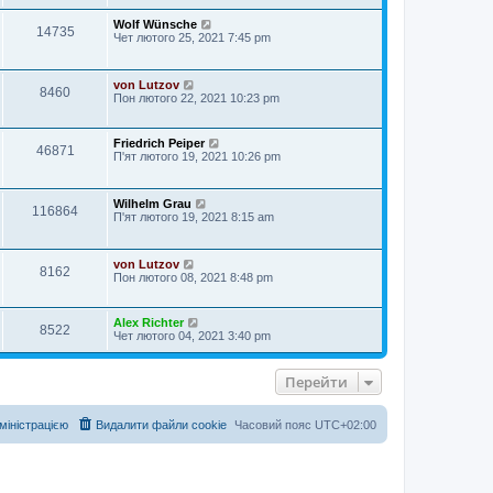
Wolf Wünsche
14735
Чет лютого 25, 2021 7:45 pm
von Lutzov
8460
Пон лютого 22, 2021 10:23 pm
Friedrich Peiper
46871
П'ят лютого 19, 2021 10:26 pm
Wilhelm Grau
116864
П'ят лютого 19, 2021 8:15 am
von Lutzov
8162
Пон лютого 08, 2021 8:48 pm
Alex Richter
8522
Чет лютого 04, 2021 3:40 pm
Перейти
дміністрацією
Видалити файли cookie
Часовий пояс
UTC+02:00