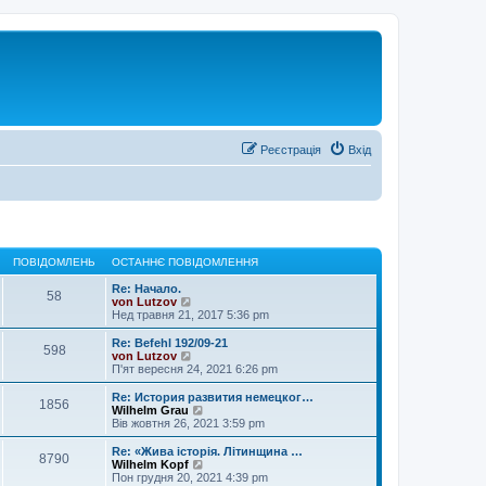
Реєстрація
Вхід
ПОВІДОМЛЕНЬ
ОСТАННЄ ПОВІДОМЛЕННЯ
Re: Начало.
58
П
von Lutzov
е
Нед травня 21, 2017 5:36 pm
р
е
Re: Befehl 192/09-21
598
г
П
von Lutzov
л
е
П'ят вересня 24, 2021 6:26 pm
я
р
н
е
Re: История развития немецког…
1856
у
г
П
Wilhelm Grau
т
л
е
Вів жовтня 26, 2021 3:59 pm
и
я
р
о
н
е
Re: «Жива історія. Літинщина …
с
8790
у
г
П
Wilhelm Kopf
т
т
л
е
Пон грудня 20, 2021 4:39 pm
а
и