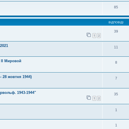
85
ВІДПОВІДІ
39
1
2
 2021
11
 II Мировой
8
— 28 жовтня 1944)
7
рвольф. 1943-1944"
35
1
2
1
1