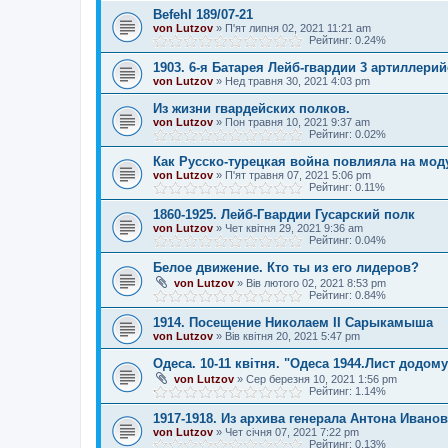
Befehl 189/07-21
von Lutzov
»
П'ят липня 02, 2021 11:21 am
Рейтинг: 0.24%
1903. 6-я Батарея Лейб-гвардии 3 артиллери
von Lutzov
»
Нед травня 30, 2021 4:03 pm
Из жизни гвардейских полков.
von Lutzov
»
Пон травня 10, 2021 9:37 am
Рейтинг: 0.02%
Как Русско-турецкая война повлияла на мод
von Lutzov
»
П'ят травня 07, 2021 5:06 pm
Рейтинг: 0.11%
1860-1925. Лейб-Гвардии Гусарский полк
von Lutzov
»
Чет квітня 29, 2021 9:36 am
Рейтинг: 0.04%
Белое движение. Кто ты из его лидеров?
von Lutzov
»
Вів лютого 02, 2021 8:53 pm
Рейтинг: 0.84%
1914. Посещение Николаем II Сарыкамыша
von Lutzov
»
Вів квітня 20, 2021 5:47 pm
Одеса. 10-11 квітня. "Одеса 1944.Лист додому
von Lutzov
»
Сер березня 10, 2021 1:56 pm
Рейтинг: 1.14%
1917-1918. Из архива генерала Антона Ивано
von Lutzov
»
Чет січня 07, 2021 7:22 pm
Рейтинг: 0.13%