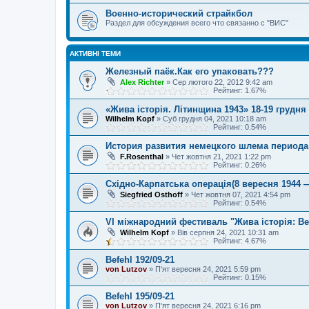
Военно-исторический страйкбол
Раздел для обсуждения всего что связанно с "ВИС"
АКТИВНІ ТЕМИ
Железный паёк.Как его упаковать???
Alex Richter
»
Сер лютого 22, 2012 9:42 am
Рейтинг: 1.67%
«Жива історія. Літинщина 1943» 18-19 грудня
Wilhelm Kopf
»
Суб грудня 04, 2021 10:18 am
Рейтинг: 0.54%
История развития немецкого шлема периода
F.Rosenthal
»
Чет жовтня 21, 2021 1:22 pm
Рейтинг: 0.26%
Східно-Карпатська операція(8 вересня 1944 
Siegfried Osthoff
»
Чет жовтня 07, 2021 4:54 pm
Рейтинг: 0.54%
VI міжнародний фестиваль "Жива історія: Ве
Wilhelm Kopf
»
Вів серпня 24, 2021 10:31 am
Рейтинг: 4.67%
Befehl 192/09-21
von Lutzov
»
П'ят вересня 24, 2021 5:59 pm
Рейтинг: 0.15%
Befehl 195/09-21
von Lutzov
»
П'ят вересня 24, 2021 6:16 pm