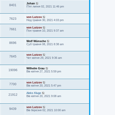
Johan
8401
П'ят липня 02, 2021 11:46 pm
von Lutzov
7623
Нед травня 30, 2021 4:03 pm
von Lutzov
7661
Пон травня 10, 2021 9:37 am
Wolf Wünsche
8696
Суб травня 08, 2021 8:38 am
von Lutzov
7645
Чет квітня 29, 2021 9:36 am
Wilhelm Grau
19096
Вів квітня 27, 2021 5:59 pm
von Lutzov
7700
Вів квітня 20, 2021 5:47 pm
Aleks Kluge
21912
Вів квітня 20, 2021 9:08 am
von Lutzov
9439
Вів березня 02, 2021 10:00 am