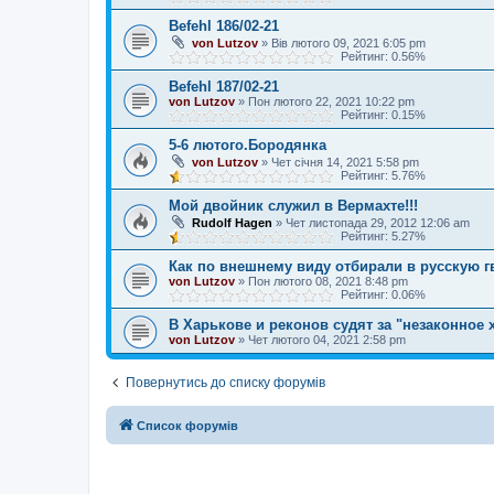
Befehl 186/02-21
von Lutzov
»
Вів лютого 09, 2021 6:05 pm
Рейтинг: 0.56%
Befehl 187/02-21
von Lutzov
»
Пон лютого 22, 2021 10:22 pm
Рейтинг: 0.15%
5-6 лютого.Бородянка
von Lutzov
»
Чет січня 14, 2021 5:58 pm
Рейтинг: 5.76%
Мой двойник служил в Вермахте!!!
Rudolf Hagen
»
Чет листопада 29, 2012 12:06 am
Рейтинг: 5.27%
Как по внешнему виду отбирали в русскую 
von Lutzov
»
Пон лютого 08, 2021 8:48 pm
Рейтинг: 0.06%
В Харькове и реконов судят за "незаконное
von Lutzov
»
Чет лютого 04, 2021 2:58 pm
Повернутись до списку форумів
Список форумів