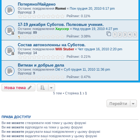
Потеряно/Найдено
Останнє повідомлення
Romei
«
Пон грудня 20, 2010 6:17 pm
Відповіді:
3
Рейтинг: 0.11%
17-19 декабря Суботов. Полковые учения.
Останнє повідомлення
Хауссер
«
Нед грудня 19, 2010 4:27 pm
Відповіді:
89
1
2
3
4
5
Рейтинг: 3.08%
Состав автоколонны на Суботов.
Останнє повідомлення
Willi Stuber
«
Чет грудня 16, 2010 2:20 pm
Відповіді:
14
Рейтинг: 0.21%
Витман и добрые дела
Останнє повідомлення
Ditl
«
Суб грудня 11, 2010 11:36 pm
Відповіді:
9
Рейтинг: 0.47%
Нова тема
5 тем • Сторінка
1
з
1
Перейти
ПРАВА ДОСТУПУ
Ви
не можете
створювати нові теми у цьому форумі
Ви
не можете
відповідати на теми у цьому форумі
Ви
не можете
редагувати ваші повідомлення у цьому форумі
Ви
не можете
видаляти ваші повідомлення у цьому форумі