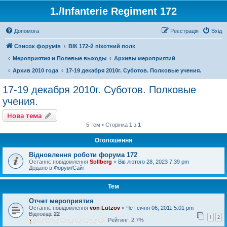
1./Infanterie Regiment 172
Допомога
Реєстрація
Вхід
Список форумів
ВІК 172-й піхотний полк
Мероприятия и Полевые выходы
Архивы мероприятий
Архив 2010 года
17-19 декабря 2010г. Суботов. Полковые учения.
17-19 декабря 2010г. Суботов. Полковые
учения.
Нова тема
5 тем • Сторінка
1
з
1
Оголошення
Відновлення роботи форума 172
Останнє повідомлення
Sollberg
«
Вів лютого 28, 2023 7:39 pm
Додано в
Форум/Сайт
Тем
Отчет мероприятия
Останнє повідомлення
von Lutzov
«
Чет січня 06, 2011 5:01 pm
Відповіді:
22
1
2
Рейтинг: 2.7%