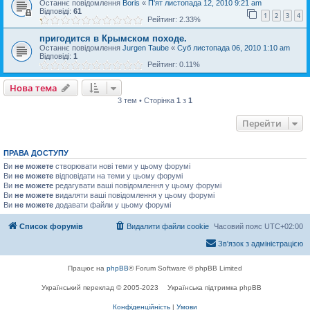
Останнє повідомлення
Boris
«
П'ят листопада 12, 2010 9:21 am
Відповіді:
61
1
2
3
4
Рейтинг: 2.33%
пригодится в Крымском походе.
Останнє повідомлення
Jurgen Taube
«
Суб листопада 06, 2010 1:10 am
Відповіді:
1
Рейтинг: 0.11%
Нова тема
3 тем • Сторінка
1
з
1
Перейти
ПРАВА ДОСТУПУ
Ви
не можете
створювати нові теми у цьому форумі
Ви
не можете
відповідати на теми у цьому форумі
Ви
не можете
редагувати ваші повідомлення у цьому форумі
Ви
не можете
видаляти ваші повідомлення у цьому форумі
Ви
не можете
додавати файли у цьому форумі
Список форумів
Видалити файли cookie
Часовий пояс
UTC+02:00
Зв'язок з адміністрацією
Працює на
phpBB
® Forum Software © phpBB Limited
Український переклад © 2005-2023
Українська підтримка phpBB
Конфіденційність
|
Умови