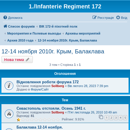
1./Infanterie Regiment 172
Допомога
Реєстрація
Вхід
Список форумів
ВІК 172-й піхотний полк
Мероприятия и Полевые выходы
Архивы мероприятий
Архив 2010 года
12-14 ноября 2010г. Крым, Балаклава
12-14 ноября 2010г. Крым, Балаклава
Нова тема
3 тем • Сторінка
1
з
1
Оголошення
Відновлення роботи форума 172
Останнє повідомлення
Sollberg
«
Вів лютого 28, 2023 7:39 pm
Додано в
Форум/Сайт
Тем
Севастополь отстояли. Осень 1941 г.
Останнє повідомлення
Sollberg
«
П'ят листопада 26, 2010 10:49 am
Відповіді:
81
1
2
3
4
5
Рейтинг: 9.91%
Балаклава 12-14 ноября.