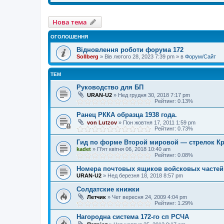
Нова тема
ОГОЛОШЕННЯ
Відновлення роботи форума 172
Sollberg
»
Вів лютого 28, 2023 7:39 pm
» в
Форум/Сайт
ТЕМ
Руководство для БП
URAN-U2
»
Нед грудня 30, 2018 7:17 pm
Рейтинг: 0.13%
Ранец РККА образца 1938 года.
von Lutzov
»
Пон жовтня 17, 2011 1:59 pm
Рейтинг: 0.73%
Гид по форме Второй мировой — стрелок К
kadet
»
П'ят квітня 06, 2018 10:40 am
Рейтинг: 0.08%
Номера почтовых ящиков войсковых частей
URAN-U2
»
Нед березня 18, 2018 8:57 pm
Солдатские книжки
Летчик
»
Чет вересня 24, 2009 4:04 pm
Рейтинг: 1.29%
Нагородна система 172-го сп РСЧА