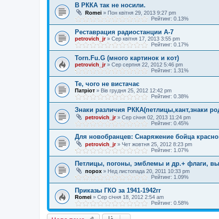
В РККА так не носили.
Romei
»
Пон квітня 29, 2013 9:27 pm
Рейтинг: 0.13%
Реставрация радиостанции А-7
petrovich_jr
»
Сер квітня 17, 2013 3:55 pm
Рейтинг: 0.17%
Torn.Fu.G (много картинок и кот)
petrovich_jr
»
Сер серпня 22, 2012 5:46 pm
Рейтинг: 1.31%
Те, чого не вистачає
Патріот
»
Вів грудня 25, 2012 12:42 pm
Рейтинг: 0.38%
Знаки различия РККА(петлицы,кант,знаки род
petrovich_jr
»
Сер січня 02, 2013 11:24 pm
Рейтинг: 0.45%
Для новобранцев: Снаряжение бойца красно
petrovich_jr
»
Чет жовтня 25, 2012 8:23 pm
Рейтинг: 1.07%
Петлицы, погоны, эмблемы и др.+ флаги, в
порох
»
Нед листопада 20, 2011 10:33 pm
Рейтинг: 1.09%
Приказы ГКО за 1941-1942гг
Romei
»
Сер січня 18, 2012 2:54 am
Рейтинг: 0.58%