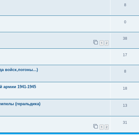
8
0
38
1
2
17
а войск,погоны...)
8
й армии 1941-1945
18
ымпелы (геральдика)
13
31
1
2