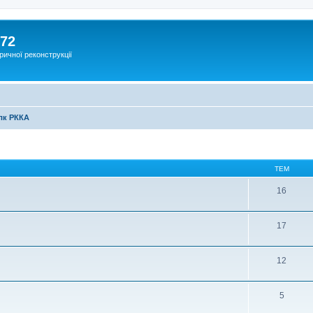
172
ричної реконструкції
лк РККА
ТЕМ
16
17
12
5