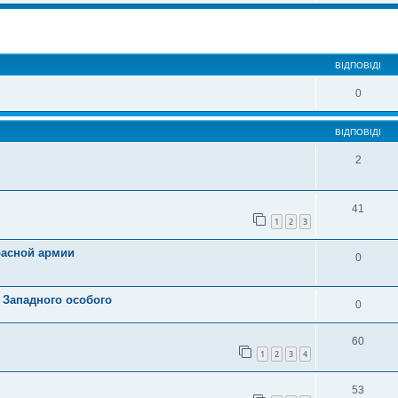
ВІДПОВІДІ
0
ВІДПОВІДІ
2
41
1
2
3
расной армии
0
 Западного особого
0
60
1
2
3
4
53