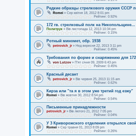
Редкие образцы стрелкового оружия СССР 
Romei
»
Сер квітня 18, 2012 8:01 pm
Рейтинг: 0.92%
172 гв. стрелковый полк на Никопольщине...
Политрук
»
Вів листопада 12, 2013 10:34 pm
Рейтинг: 0.15%
Ротный миномет, обр. 1938
petrovich_jr
»
Нед вересня 22, 2013 3:11 pm
Рейтинг: 0.45%
Требования по форме и снаряжению для 172
von Lutzov
»
П'ят січня 09, 2009 6:43 pm
Рейтинг: 0.45%
Красный десант
petrovich_jr
»
Вів червня 25, 2013 11:15 am
Рейтинг: 0.62%
Кирза или "та я в этом уже третий год езжу"
Romei
»
Вів жовтня 30, 2012 8:54 pm
Рейтинг: 0.54%
Письменные принадлежности
petrovich_jr
»
Вів лютого 21, 2012 7:05 pm
Рейтинг: 0.04%
У 3 Криворожского отделения открылся свой
Romei
»
Сер травня 01, 2013 8:09 pm
Рейтинг: 0.26%