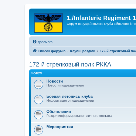
1./Infanterie Regiment 
Форум всеукраїнського клуба військово-істо
Допомога
Список форумів
Клубні розділи
172-й стрелковый по
172-й стрелковый полк РККА
ФОРУМ
Новости
Новости подразделения
Боевая летопись клуба
Информация о подразделении
Обьявления
Раздел информирования личного состава
Мероприятия