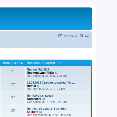
Реєстрація
Вхід
ПОВІДОМЛЕНЬ
ОСТАННЄ ПОВІДОМЛЕННЯ
Приказ №2-9/13
21
П
Прокопишин РККА
е
Пон вересня 02, 2013 1:29 pm
р
е
21.04.2013 Съемки фильма "На …
22
г
П
Romei
л
е
Пон квітня 22, 2013 10:17 pm
я
р
н
е
Re: Клубная касса
37
у
г
П
Aufenberg
т
л
е
Сер вересня 07, 2011 11:11 am
и
я
р
о
н
е
Re: Григоровка. 6-8 ноября.
с
23
у
г
П
Sollberg
т
т
л
е
Нед листопада 08, 2009 11:34 pm
а
и