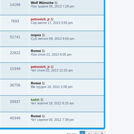
Wolf Wünsche
14189
Пон травня 06, 2013 7:28 pm
petrovich_jr
7693
Сер квітня 17, 2013 3:55 pm
порох
51741
Суб лютого 09, 2013 9:00 pm
Romei
22822
Пон січня 21, 2013 6:05 pm
petrovich_jr
15349
Чет січня 03, 2013 12:20 am
Romei
36756
Вів грудня 18, 2012 2:08 pm
kadet
20937
Чет жовтня 18, 2012 8:25 am
Romei
40346
Чет серпня 09, 2012 7:38 pm
64 тем