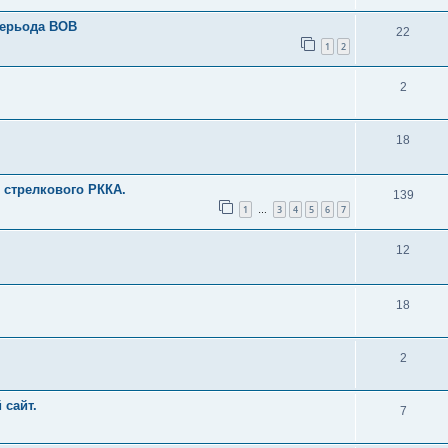
перьода ВОВ
22
1
2
2
18
 стрелкового РККА.
139
1
3
4
5
6
7
…
12
18
2
 сайт.
7