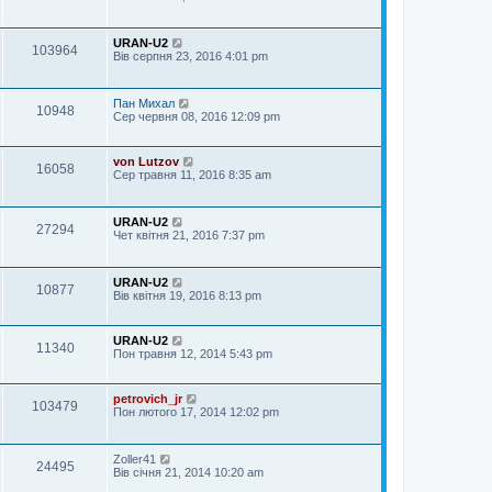
URAN-U2
103964
Вів серпня 23, 2016 4:01 pm
Пан Михал
10948
Сер червня 08, 2016 12:09 pm
von Lutzov
16058
Сер травня 11, 2016 8:35 am
URAN-U2
27294
Чет квітня 21, 2016 7:37 pm
URAN-U2
10877
Вів квітня 19, 2016 8:13 pm
URAN-U2
11340
Пон травня 12, 2014 5:43 pm
petrovich_jr
103479
Пон лютого 17, 2014 12:02 pm
Zoller41
24495
Вів січня 21, 2014 10:20 am