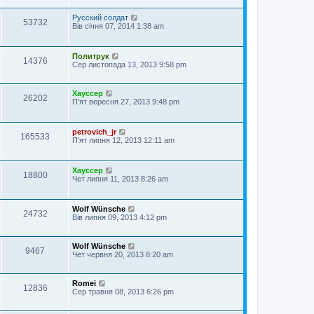
Русский солдат
53732
Вів січня 07, 2014 1:38 am
Политрук
14376
Сер листопада 13, 2013 9:58 pm
Хауссер
26202
П'ят вересня 27, 2013 9:48 pm
petrovich_jr
165533
П'ят липня 12, 2013 12:11 am
Хауссер
18800
Чет липня 11, 2013 8:26 am
Wolf Wünsche
24732
Вів липня 09, 2013 4:12 pm
Wolf Wünsche
9467
Чет червня 20, 2013 8:20 am
Romei
12836
Сер травня 08, 2013 6:26 pm