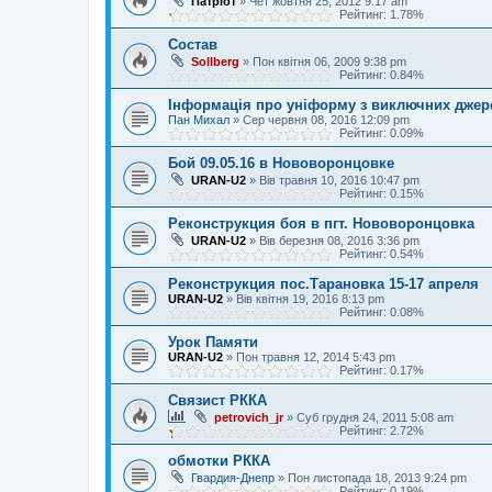
Патріот
»
Чет жовтня 25, 2012 9:17 am
Рейтинг: 1.78%
Состав
Sollberg
»
Пон квітня 06, 2009 9:38 pm
Рейтинг: 0.84%
Інформація про уніформу з виключних джер
Пан Михал
»
Сер червня 08, 2016 12:09 pm
Рейтинг: 0.09%
Бой 09.05.16 в Нововоронцовке
URAN-U2
»
Вів травня 10, 2016 10:47 pm
Рейтинг: 0.15%
Реконструкция боя в пгт. Нововоронцовка
URAN-U2
»
Вів березня 08, 2016 3:36 pm
Рейтинг: 0.54%
Реконструкция пос.Тарановка 15-17 апреля
URAN-U2
»
Вів квітня 19, 2016 8:13 pm
Рейтинг: 0.08%
Урок Памяти
URAN-U2
»
Пон травня 12, 2014 5:43 pm
Рейтинг: 0.17%
Связист РККА
petrovich_jr
»
Суб грудня 24, 2011 5:08 am
Рейтинг: 2.72%
обмотки РККА
Гвардия-Днепр
»
Пон листопада 18, 2013 9:24 pm
Рейтинг: 0.19%