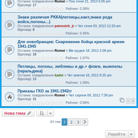
Останнє повідомлення
Romei
«
Пон січня 21, 2013 6:05 pm
Відповіді:
17
Рейтинг: 0.38%
Знаки различия РККА(петлицы,кант,знаки рода
войск,погоны...)
Останнє повідомлення
petrovich_jr
«
Чет січня 03, 2013 12:20 am
Відповіді:
8
Рейтинг: 0.45%
Для новобранцев: Снаряжение бойца красной армии
1941-1945
Останнє повідомлення
Romei
«
Вів грудня 18, 2012 2:08 pm
Відповіді:
18
Рейтинг: 1.07%
Петлицы, погоны, эмблемы и др.+ флаги, вымпелы
(геральдика)
Останнє повідомлення
kadet
«
Чет жовтня 18, 2012 8:25 am
Відповіді:
13
Рейтинг: 1.09%
Приказы ГКО за 1941-1942гг
Останнє повідомлення
Romei
«
Чет серпня 09, 2012 7:38 pm
Відповіді:
31
1
2
Рейтинг: 0.58%
Нова тема
1
2
3
Далі
64 тем
Перейти