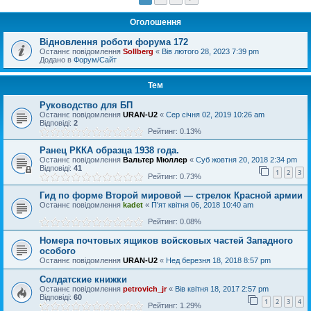
Оголошення
Відновлення роботи форума 172
Останнє повідомлення
Sollberg
«
Вів лютого 28, 2023 7:39 pm
Додано в
Форум/Сайт
Тем
Руководство для БП
Останнє повідомлення
URAN-U2
«
Сер січня 02, 2019 10:26 am
Відповіді:
2
Рейтинг: 0.13%
Ранец РККА образца 1938 года.
Останнє повідомлення
Вальтер Мюллер
«
Суб жовтня 20, 2018 2:34 pm
Відповіді:
41
1
2
3
Рейтинг: 0.73%
Гид по форме Второй мировой — стрелок Красной армии
Останнє повідомлення
kadet
«
П'ят квітня 06, 2018 10:40 am
Рейтинг: 0.08%
Номера почтовых ящиков войсковых частей Западного
особого
Останнє повідомлення
URAN-U2
«
Нед березня 18, 2018 8:57 pm
Солдатские книжки
Останнє повідомлення
petrovich_jr
«
Вів квітня 18, 2017 2:57 pm
Відповіді:
60
1
2
3
4
Рейтинг: 1.29%