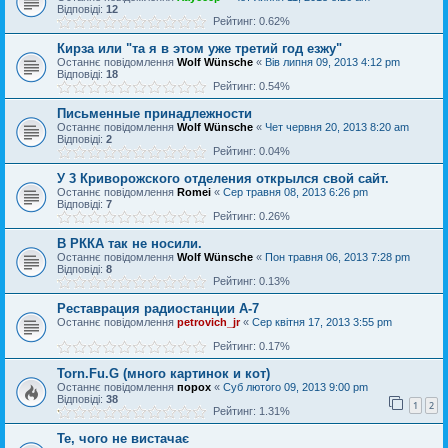
Відповіді:
12
Рейтинг: 0.62%
Кирза или "та я в этом уже третий год езжу"
Останнє повідомлення
Wolf Wünsche
«
Вів липня 09, 2013 4:12 pm
Відповіді:
18
Рейтинг: 0.54%
Письменные принадлежности
Останнє повідомлення
Wolf Wünsche
«
Чет червня 20, 2013 8:20 am
Відповіді:
2
Рейтинг: 0.04%
У 3 Криворожского отделения открылся свой сайт.
Останнє повідомлення
Romei
«
Сер травня 08, 2013 6:26 pm
Відповіді:
7
Рейтинг: 0.26%
В РККА так не носили.
Останнє повідомлення
Wolf Wünsche
«
Пон травня 06, 2013 7:28 pm
Відповіді:
8
Рейтинг: 0.13%
Реставрация радиостанции А-7
Останнє повідомлення
petrovich_jr
«
Сер квітня 17, 2013 3:55 pm
Рейтинг: 0.17%
Torn.Fu.G (много картинок и кот)
Останнє повідомлення
порох
«
Суб лютого 09, 2013 9:00 pm
Відповіді:
38
1
2
Рейтинг: 1.31%
Те, чого не вистачає