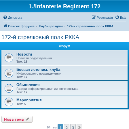
1./Infanterie Regiment 172
Допомога
Реєстрація
Вхід
Список форумів
Клубні розділи
172-й стрелковый полк РККА
172-й стрелковый полк РККА
Форум
Новости
Новости подразделения
Тем:
16
Боевая летопись клуба
Информация о подразделении
Тем:
17
Обьявления
Раздел информирования личного состава
Тем:
12
Мероприятия
Тем:
5
Нова тема
1
2
3
Далі
64 тем