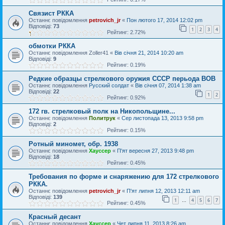
Связист РККА
Останнє повідомлення
petrovich_jr
«
Пон лютого 17, 2014 12:02 pm
Відповіді:
73
1
2
3
4
Рейтинг: 2.72%
обмотки РККА
Останнє повідомлення
Zoller41
«
Вів січня 21, 2014 10:20 am
Відповіді:
9
Рейтинг: 0.19%
Редкие образцы стрелкового оружия СССР перьода ВОВ
Останнє повідомлення
Русский солдат
«
Вів січня 07, 2014 1:38 am
Відповіді:
22
1
2
Рейтинг: 0.92%
172 гв. стрелковый полк на Никопольщине...
Останнє повідомлення
Политрук
«
Сер листопада 13, 2013 9:58 pm
Відповіді:
2
Рейтинг: 0.15%
Ротный миномет, обр. 1938
Останнє повідомлення
Хауссер
«
П'ят вересня 27, 2013 9:48 pm
Відповіді:
18
Рейтинг: 0.45%
Требования по форме и снаряжению для 172 стрелкового
РККА.
Останнє повідомлення
petrovich_jr
«
П'ят липня 12, 2013 12:11 am
Відповіді:
139
1
4
5
6
7
…
Рейтинг: 0.45%
Красный десант
Останнє повідомлення
Хауссер
«
Чет липня 11, 2013 8:26 am