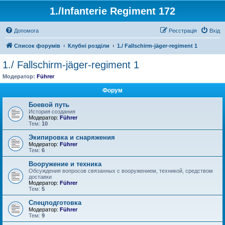
1./Infanterie Regiment 172
Допомога
Реєстрація
Вхід
Список форумів
Клубні розділи
1./ Fallschirm-jäger-regiment 1
1./ Fallschirm-jäger-regiment 1
Модератор:
Führer
Форум
Боевой путь
История создания
Модератор:
Führer
Тем:
10
Экипировка и снаряжения
Модератор:
Führer
Тем:
6
Вооружение и техника
Обсуждения вопросов связанных с вооружением, техникой, средством
доставки
Модератор:
Führer
Тем:
5
Спецподготовка
Модератор:
Führer
Тем:
9