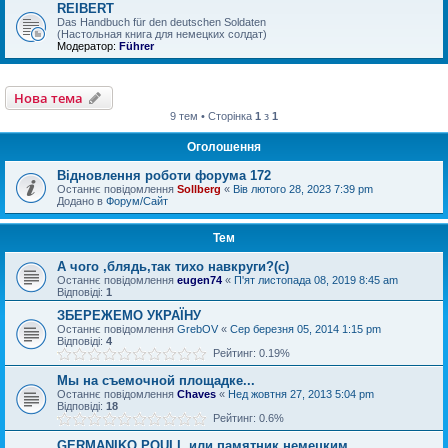
REIBERT
Das Handbuch für den deutschen Soldaten
(Настольная книга для немецких солдат)
Модератор:
Führer
Нова тема
9 тем • Сторінка
1
з
1
Оголошення
Відновлення роботи форума 172
Останнє повідомлення
Sollberg
«
Вів лютого 28, 2023 7:39 pm
Додано в
Форум/Сайт
Тем
А чого ,блядь,так тихо навкруги?(с)
Останнє повідомлення
eugen74
«
П'ят листопада 08, 2019 8:45 am
Відповіді:
1
ЗБЕРЕЖЕМО УКРАЇНУ
Останнє повідомлення
GrebOV
«
Сер березня 05, 2014 1:15 pm
Відповіді:
4
Рейтинг: 0.19%
Мы на съемочной площадке...
Останнє повідомлення
Chaves
«
Нед жовтня 27, 2013 5:04 pm
Відповіді:
18
Рейтинг: 0.6%
GERMANIKO POULI, или памятник немецким