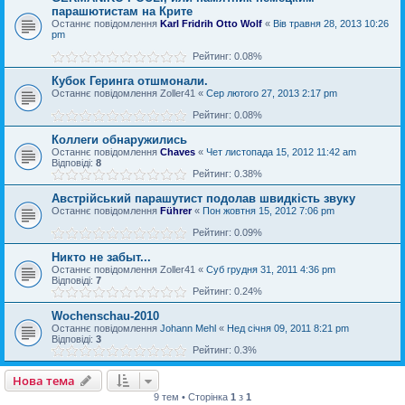
парашютистам на Крите
Останнє повідомлення
Karl Fridrih Otto Wolf
«
Вів травня 28, 2013 10:26
pm
Рейтинг: 0.08%
Кубок Геринга отшмонали.
Останнє повідомлення
Zoller41
«
Сер лютого 27, 2013 2:17 pm
Рейтинг: 0.08%
Коллеги обнаружились
Останнє повідомлення
Chaves
«
Чет листопада 15, 2012 11:42 am
Відповіді:
8
Рейтинг: 0.38%
Австрійський парашутист подолав швидкість звуку
Останнє повідомлення
Führer
«
Пон жовтня 15, 2012 7:06 pm
Рейтинг: 0.09%
Никто не забыт...
Останнє повідомлення
Zoller41
«
Суб грудня 31, 2011 4:36 pm
Відповіді:
7
Рейтинг: 0.24%
Wochenschau-2010
Останнє повідомлення
Johann Mehl
«
Нед січня 09, 2011 8:21 pm
Відповіді:
3
Рейтинг: 0.3%
Нова тема
9 тем • Сторінка
1
з
1