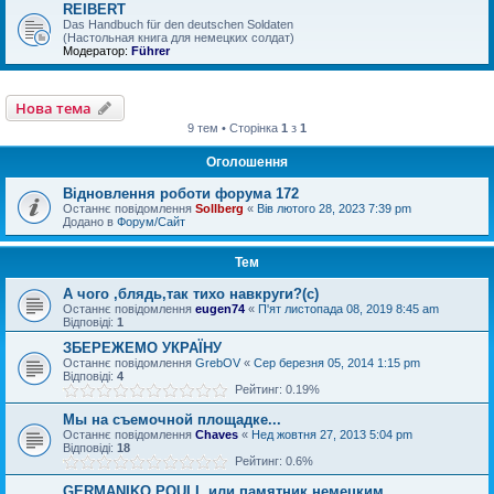
REIBERT
Das Handbuch für den deutschen Soldaten
(Настольная книга для немецких солдат)
Модератор:
Führer
Нова тема
9 тем • Сторінка
1
з
1
Оголошення
Відновлення роботи форума 172
Останнє повідомлення
Sollberg
«
Вів лютого 28, 2023 7:39 pm
Додано в
Форум/Сайт
Тем
А чого ,блядь,так тихо навкруги?(с)
Останнє повідомлення
eugen74
«
П'ят листопада 08, 2019 8:45 am
Відповіді:
1
ЗБЕРЕЖЕМО УКРАЇНУ
Останнє повідомлення
GrebOV
«
Сер березня 05, 2014 1:15 pm
Відповіді:
4
Рейтинг: 0.19%
Мы на съемочной площадке...
Останнє повідомлення
Chaves
«
Нед жовтня 27, 2013 5:04 pm
Відповіді:
18
Рейтинг: 0.6%
GERMANIKO POULI, или памятник немецким