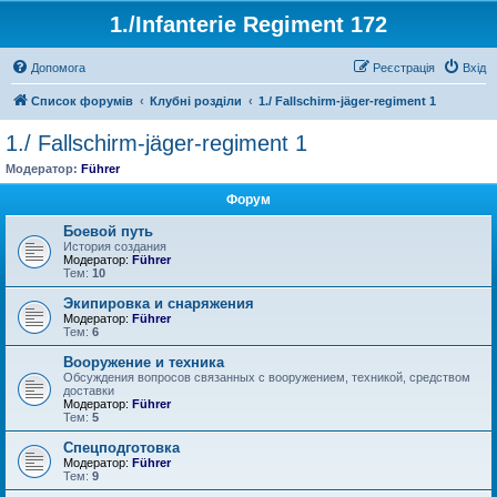
1./Infanterie Regiment 172
Допомога
Реєстрація
Вхід
Список форумів
Клубні розділи
1./ Fallschirm-jäger-regiment 1
1./ Fallschirm-jäger-regiment 1
Модератор:
Führer
Форум
Боевой путь
История создания
Модератор:
Führer
Тем:
10
Экипировка и снаряжения
Модератор:
Führer
Тем:
6
Вооружение и техника
Обсуждения вопросов связанных с вооружением, техникой, средством
доставки
Модератор:
Führer
Тем:
5
Спецподготовка
Модератор:
Führer
Тем:
9