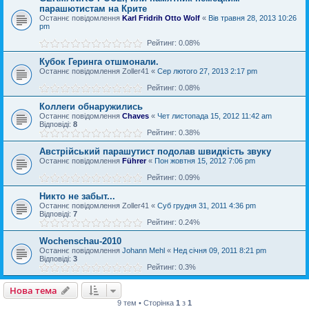
парашютистам на Крите
Останнє повідомлення
Karl Fridrih Otto Wolf
«
Вів травня 28, 2013 10:26
pm
Рейтинг: 0.08%
Кубок Геринга отшмонали.
Останнє повідомлення
Zoller41
«
Сер лютого 27, 2013 2:17 pm
Рейтинг: 0.08%
Коллеги обнаружились
Останнє повідомлення
Chaves
«
Чет листопада 15, 2012 11:42 am
Відповіді:
8
Рейтинг: 0.38%
Австрійський парашутист подолав швидкість звуку
Останнє повідомлення
Führer
«
Пон жовтня 15, 2012 7:06 pm
Рейтинг: 0.09%
Никто не забыт...
Останнє повідомлення
Zoller41
«
Суб грудня 31, 2011 4:36 pm
Відповіді:
7
Рейтинг: 0.24%
Wochenschau-2010
Останнє повідомлення
Johann Mehl
«
Нед січня 09, 2011 8:21 pm
Відповіді:
3
Рейтинг: 0.3%
Нова тема
9 тем • Сторінка
1
з
1