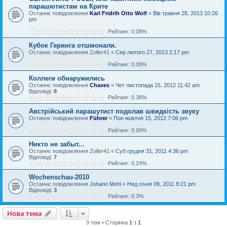
парашютистам на Крите
Останнє повідомлення
Karl Fridrih Otto Wolf
«
Вів травня 28, 2013 10:26
pm
Рейтинг: 0.08%
Кубок Геринга отшмонали.
Останнє повідомлення
Zoller41
«
Сер лютого 27, 2013 2:17 pm
Рейтинг: 0.08%
Коллеги обнаружились
Останнє повідомлення
Chaves
«
Чет листопада 15, 2012 11:42 am
Відповіді:
8
Рейтинг: 0.38%
Австрійський парашутист подолав швидкість звуку
Останнє повідомлення
Führer
«
Пон жовтня 15, 2012 7:06 pm
Рейтинг: 0.09%
Никто не забыт...
Останнє повідомлення
Zoller41
«
Суб грудня 31, 2011 4:36 pm
Відповіді:
7
Рейтинг: 0.24%
Wochenschau-2010
Останнє повідомлення
Johann Mehl
«
Нед січня 09, 2011 8:21 pm
Відповіді:
3
Рейтинг: 0.3%
Нова тема
9 тем • Сторінка
1
з
1