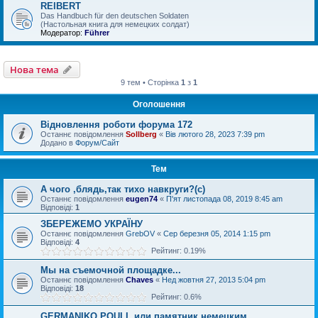
REIBERT
Das Handbuch für den deutschen Soldaten
(Настольная книга для немецких солдат)
Модератор:
Führer
Нова тема
9 тем • Сторінка
1
з
1
Оголошення
Відновлення роботи форума 172
Останнє повідомлення
Sollberg
«
Вів лютого 28, 2023 7:39 pm
Додано в
Форум/Сайт
Тем
А чого ,блядь,так тихо навкруги?(с)
Останнє повідомлення
eugen74
«
П'ят листопада 08, 2019 8:45 am
Відповіді:
1
ЗБЕРЕЖЕМО УКРАЇНУ
Останнє повідомлення
GrebOV
«
Сер березня 05, 2014 1:15 pm
Відповіді:
4
Рейтинг: 0.19%
Мы на съемочной площадке...
Останнє повідомлення
Chaves
«
Нед жовтня 27, 2013 5:04 pm
Відповіді:
18
Рейтинг: 0.6%
GERMANIKO POULI, или памятник немецким