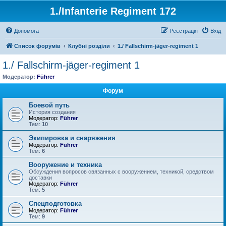
1./Infanterie Regiment 172
Допомога
Реєстрація
Вхід
Список форумів
Клубні розділи
1./ Fallschirm-jäger-regiment 1
1./ Fallschirm-jäger-regiment 1
Модератор:
Führer
Форум
Боевой путь
История создания
Модератор:
Führer
Тем:
10
Экипировка и снаряжения
Модератор:
Führer
Тем:
6
Вооружение и техника
Обсуждения вопросов связанных с вооружением, техникой, средством
доставки
Модератор:
Führer
Тем:
5
Спецподготовка
Модератор:
Führer
Тем:
9