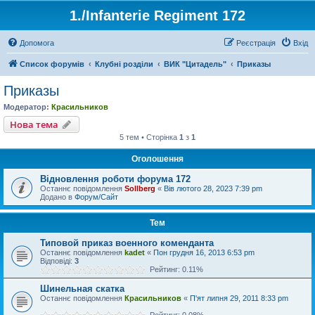
1./Infanterie Regiment 172
Допомога
Реєстрація
Вхід
Список форумів
Клубні розділи
ВИК "Цитадель"
Приказы
Приказы
Модератор:
Красильников
Нова тема
5 тем • Сторінка
1
з
1
Оголошення
Відновлення роботи форума 172
Останнє повідомлення
Sollberg
«
Вів лютого 28, 2023 7:39 pm
Додано в
Форум/Сайт
Тем
Типовой приказ военного коменданта
Останнє повідомлення
kadet
«
Пон грудня 16, 2013 6:53 pm
Відповіді:
3
Рейтинг: 0.11%
Шинельная скатка
Останнє повідомлення
Красильников
«
П'ят липня 29, 2011 8:33 pm
Рейтинг: 0.08%