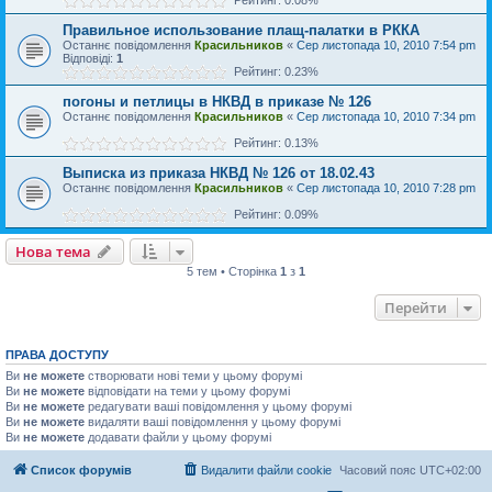
Правильное использование плащ-палатки в РККА
Останнє повідомлення
Красильников
«
Сер листопада 10, 2010 7:54 pm
Відповіді:
1
Рейтинг: 0.23%
погоны и петлицы в НКВД в приказе № 126
Останнє повідомлення
Красильников
«
Сер листопада 10, 2010 7:34 pm
Рейтинг: 0.13%
Выписка из приказа НКВД № 126 от 18.02.43
Останнє повідомлення
Красильников
«
Сер листопада 10, 2010 7:28 pm
Рейтинг: 0.09%
Нова тема
5 тем • Сторінка
1
з
1
Перейти
ПРАВА ДОСТУПУ
Ви
не можете
створювати нові теми у цьому форумі
Ви
не можете
відповідати на теми у цьому форумі
Ви
не можете
редагувати ваші повідомлення у цьому форумі
Ви
не можете
видаляти ваші повідомлення у цьому форумі
Ви
не можете
додавати файли у цьому форумі
Список форумів
Видалити файли cookie
Часовий пояс
UTC+02:00