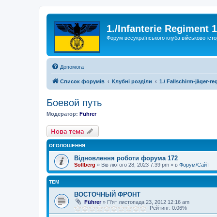
1./Infanterie Regiment 
Форум всеукраїнського клуба військово-істо
Допомога
Список форумів
Клубні розділи
1./ Fallschirm-jäger-re
Боевой путь
Модератор:
Führer
Нова тема
ОГОЛОШЕННЯ
Відновлення роботи форума 172
Sollberg
»
Вів лютого 28, 2023 7:39 pm
» в
Форум/Сайт
ТЕМ
ВОСТОЧНЫЙ ФРОНТ
Führer
»
П'ят листопада 23, 2012 12:16 am
Рейтинг: 0.06%