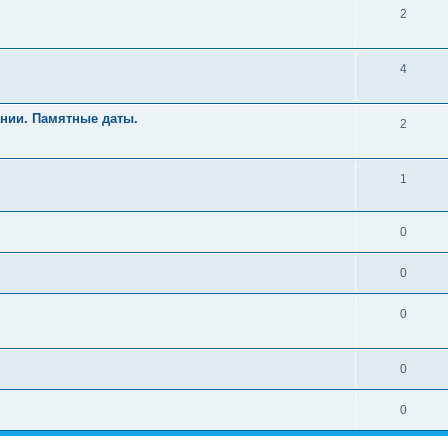
2
4
нии. Памятные даты.
2
1
0
0
0
0
0