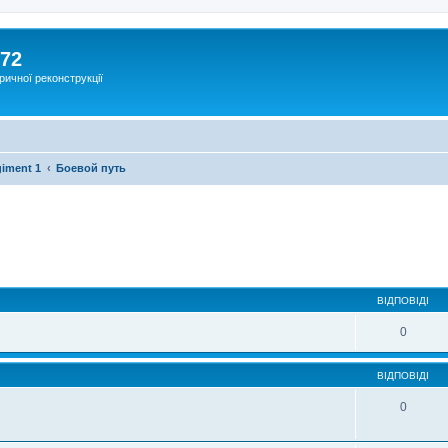
172
ричної реконструкції
giment 1
Боевой путь
ВІДПОВІДІ
0
ВІДПОВІДІ
0