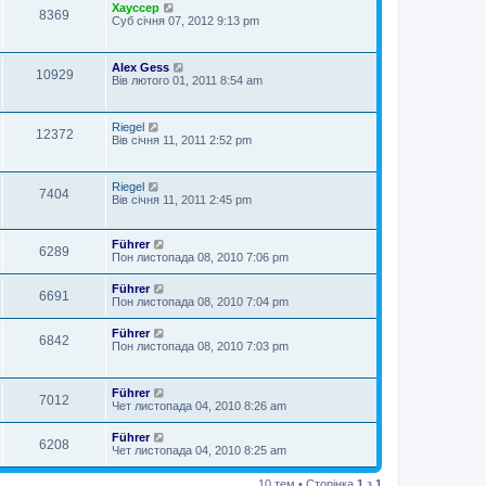
Хауссер
8369
Суб січня 07, 2012 9:13 pm
Alex Gess
10929
Вів лютого 01, 2011 8:54 am
Riegel
12372
Вів січня 11, 2011 2:52 pm
Riegel
7404
Вів січня 11, 2011 2:45 pm
Führer
6289
Пон листопада 08, 2010 7:06 pm
Führer
6691
Пон листопада 08, 2010 7:04 pm
Führer
6842
Пон листопада 08, 2010 7:03 pm
Führer
7012
Чет листопада 04, 2010 8:26 am
Führer
6208
Чет листопада 04, 2010 8:25 am
10 тем • Сторінка
1
з
1