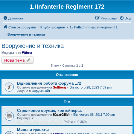
1./Infanterie Regiment 172
Допомога
Реєстрація
Вхід
Список форумів
Клубні розділи
1./ Fallschirm-jäger-regiment 1
Вооружение и техника
Вооружение и техника
Модератор:
Führer
Нова тема
5 тем • Сторінка
1
з
1
Оголошення
Відновлення роботи форума 172
Останнє повідомлення
Sollberg
«
Вів лютого 28, 2023 7:39 pm
Додано в
Форум/Сайт
Тем
Стрелковое оружие, контейнеры.
Останнє повідомлення
Юра(Gille)
«
Вів лютого 08, 2011 7:00 pm
Відповіді:
7
Рейтинг: 0.36%
Мины и гранаты
Останнє повідомлення
Führer
«
Суб листопада 20, 2010 2:02 pm