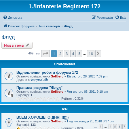
1./Infanterie Regiment 172
Допомога
Реєстрація
Вхід
Список форумів
Інші категорії
Флуд
Флуд
Нова тема
Сторінка
1
з
16
1
2
3
4
5
16
Далі
469 тем
…
Оголошення
Відновлення роботи форума 172
Останнє повідомлення
Sollberg
«
Вів лютого 28, 2023 7:39 pm
Додано в
Форум/Сайт
Правила раздела "Флуд"
Останнє повідомлення
Sollberg
«
Чет лютого 03, 2011 9:10 am
Відповіді:
1
Рейтинг: 0.32%
Тем
ВСЕМ ХОРОШЕГО ДНЯ!!!!))))
Останнє повідомлення
Sollberg
«
Нед листопада 25, 2018 8:37 pm
Відповіді:
133
1
4
5
6
7
…
Рейтинг: 7.82%