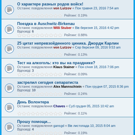
О характере разных родов войск!
Останнє повідомлення
von Lutzov
«
Пон травня 23, 2016 7:54 am
Рейтинг: 0.19%
Поездка в Auschwitz-Birkenau
Останнє повідомлення
Willi Stuber
«
Вів березня 15, 2016 4:42 pm
Відповіді:
6
Рейтинг: 0.88%
25 цитат непревзойденного циника. Джордж Карлин
Останнє повідомлення
von Lutzov
«
Сер березня 09, 2016 9:53 am
Рейтинг: 0.13%
Тест на алкоголь: кто вы на празднике?
Останнє повідомлення
Klaus Stainer
«
Пон січня 18, 2016 7:06 pm
Відповіді:
3
Рейтинг: 0.09%
застрелил сегодня сепаратиста
Останнє повідомлення
Alex Mannschtein
«
Пон грудня 07, 2015 8:36 pm
Відповіді:
10
Рейтинг: 0.24%
День Волонтера
Останнє повідомлення
Chaves
«
Суб грудня 05, 2015 10:42 am
Рейтинг: 0.11%
Прошу помощи...
Останнє повідомлення
gansgd
«
Вів листопада 10, 2015 8:04 am
Відповіді:
4
Рейтинг: 0.19%