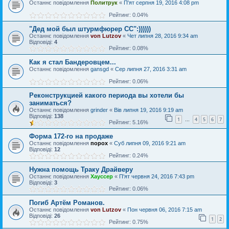
Останнє повідомлення
Политрук
«
П'ят серпня 19, 2016 4:08 pm
Рейтинг: 0.04%
"Дед мой был штурмфюрер СС":))))))
Останнє повідомлення
von Lutzov
«
Чет липня 28, 2016 9:34 am
Відповіді:
4
Рейтинг: 0.08%
Как я стал Бандеровцем...
Останнє повідомлення
gansgd
«
Сер липня 27, 2016 3:31 am
Рейтинг: 0.06%
Реконструкцией какого периода вы хотели бы
заниматься?
Останнє повідомлення
grinder
«
Вів липня 19, 2016 9:19 am
Відповіді:
138
1
4
5
6
7
…
Рейтинг: 5.16%
Форма 172-го на продаже
Останнє повідомлення
порох
«
Суб липня 09, 2016 9:21 am
Відповіді:
12
Рейтинг: 0.24%
Нужна помощь Траку Драйверу
Останнє повідомлення
Хауссер
«
П'ят червня 24, 2016 7:43 pm
Відповіді:
3
Рейтинг: 0.06%
Погиб Артём Романов.
Останнє повідомлення
von Lutzov
«
Пон червня 06, 2016 7:15 am
Відповіді:
26
1
2
Рейтинг: 0.75%