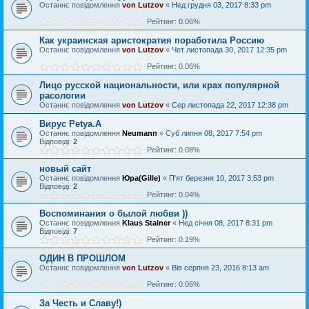
Останнє повідомлення
von Lutzov
«
Нед грудня 03, 2017 8:33 pm
Рейтинг: 0.06%
Как украинская аристократия поработила Россию
Останнє повідомлення
von Lutzov
«
Чет листопада 30, 2017 12:35 pm
Рейтинг: 0.06%
Лицо русской национальности, или крах популярной
расологии
Останнє повідомлення
von Lutzov
«
Сер листопада 22, 2017 12:38 pm
Вирус Petya.A
Останнє повідомлення
Neumann
«
Суб липня 08, 2017 7:54 pm
Відповіді:
2
Рейтинг: 0.08%
новый сайт
Останнє повідомлення
Юра(Gille)
«
П'ят березня 10, 2017 3:53 pm
Відповіді:
2
Рейтинг: 0.04%
Воспоминания о былой любви ))
Останнє повідомлення
Klaus Stainer
«
Нед січня 08, 2017 8:31 pm
Відповіді:
7
Рейтинг: 0.19%
ОДИН В ПРОШЛОМ
Останнє повідомлення
von Lutzov
«
Вів серпня 23, 2016 8:13 am
Рейтинг: 0.06%
За Честь и Славу!)