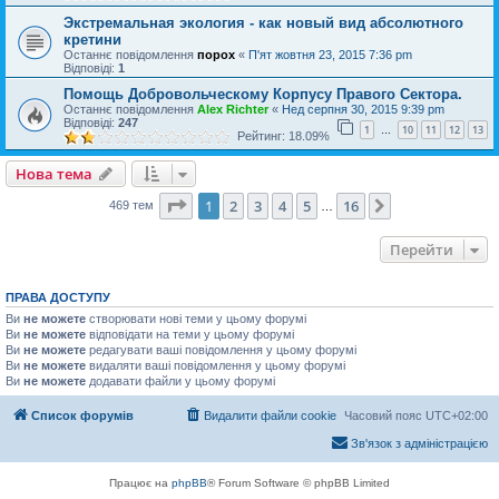
Экстремальная экология - как новый вид абсолютного
кретини
Останнє повідомлення
порох
«
П'ят жовтня 23, 2015 7:36 pm
Відповіді:
1
Помощь Добровольческому Корпусу Правого Сектора.
Останнє повідомлення
Alex Richter
«
Нед серпня 30, 2015 9:39 pm
Відповіді:
247
1
10
11
12
13
…
Рейтинг: 18.09%
Нова тема
Сторінка
1
з
16
1
2
3
4
5
16
Далі
469 тем
…
Перейти
ПРАВА ДОСТУПУ
Ви
не можете
створювати нові теми у цьому форумі
Ви
не можете
відповідати на теми у цьому форумі
Ви
не можете
редагувати ваші повідомлення у цьому форумі
Ви
не можете
видаляти ваші повідомлення у цьому форумі
Ви
не можете
додавати файли у цьому форумі
Список форумів
Видалити файли cookie
Часовий пояс
UTC+02:00
Зв'язок з адміністрацією
Працює на
phpBB
® Forum Software © phpBB Limited