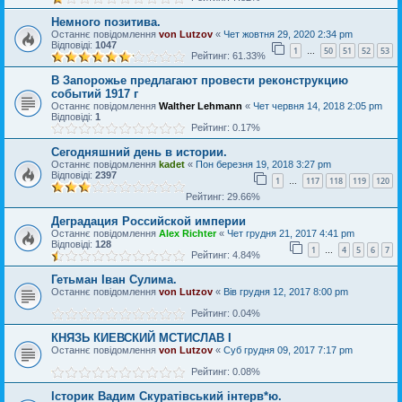
Немного позитива.
Останнє повідомлення
von Lutzov
«
Чет жовтня 29, 2020 2:34 pm
Відповіді:
1047
1
50
51
52
53
…
Рейтинг: 61.33%
В Запорожье предлагают провести реконструкцию
событий 1917 г
Останнє повідомлення
Walther Lehmann
«
Чет червня 14, 2018 2:05 pm
Відповіді:
1
Рейтинг: 0.17%
Сегодняшний день в истории.
Останнє повідомлення
kadet
«
Пон березня 19, 2018 3:27 pm
Відповіді:
2397
1
117
118
119
120
…
Рейтинг: 29.66%
Деградация Российской империи
Останнє повідомлення
Alex Richter
«
Чет грудня 21, 2017 4:41 pm
Відповіді:
128
1
4
5
6
7
…
Рейтинг: 4.84%
Гетьман Іван Сулима.
Останнє повідомлення
von Lutzov
«
Вів грудня 12, 2017 8:00 pm
Рейтинг: 0.04%
КНЯЗЬ КИЕВСКИЙ МСТИСЛАВ I
Останнє повідомлення
von Lutzov
«
Суб грудня 09, 2017 7:17 pm
Рейтинг: 0.08%
Історик Вадим Скуратівський інтерв*ю.