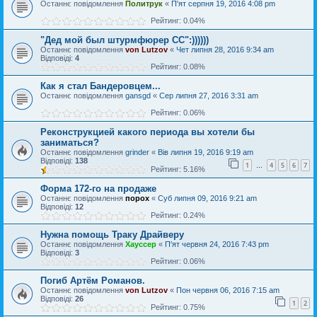
Останнє повідомлення
Политрук
«
П'ят серпня 19, 2016 4:08 pm
Рейтинг: 0.04%
"Дед мой был штурмфюрер СС":))))))
Останнє повідомлення
von Lutzov
«
Чет липня 28, 2016 9:34 am
Відповіді:
4
Рейтинг: 0.08%
Как я стал Бандеровцем...
Останнє повідомлення
gansgd
«
Сер липня 27, 2016 3:31 am
Рейтинг: 0.06%
Реконструкцией какого периода вы хотели бы
заниматься?
Останнє повідомлення
grinder
«
Вів липня 19, 2016 9:19 am
Відповіді:
138
1
4
5
6
7
…
Рейтинг: 5.16%
Форма 172-го на продаже
Останнє повідомлення
порох
«
Суб липня 09, 2016 9:21 am
Відповіді:
12
Рейтинг: 0.24%
Нужна помощь Траку Драйверу
Останнє повідомлення
Хауссер
«
П'ят червня 24, 2016 7:43 pm
Відповіді:
3
Рейтинг: 0.06%
Погиб Артём Романов.
Останнє повідомлення
von Lutzov
«
Пон червня 06, 2016 7:15 am
Відповіді:
26
1
2
Рейтинг: 0.75%