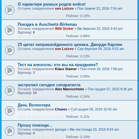
О характере разных родов войск!
Останнє повідомлення
von Lutzov
«
Пон травня 23, 2016 7:54 am
Рейтинг: 0.19%
Поездка в Auschwitz-Birkenau
Останнє повідомлення
Willi Stuber
«
Вів березня 15, 2016 4:42 pm
Відповіді:
6
Рейтинг: 0.88%
25 цитат непревзойденного циника. Джордж Карлин
Останнє повідомлення
von Lutzov
«
Сер березня 09, 2016 9:53 am
Рейтинг: 0.13%
Тест на алкоголь: кто вы на празднике?
Останнє повідомлення
Klaus Stainer
«
Пон січня 18, 2016 7:06 pm
Відповіді:
3
Рейтинг: 0.09%
застрелил сегодня сепаратиста
Останнє повідомлення
Alex Mannschtein
«
Пон грудня 07, 2015 8:36 pm
Відповіді:
10
Рейтинг: 0.24%
День Волонтера
Останнє повідомлення
Chaves
«
Суб грудня 05, 2015 10:42 am
Рейтинг: 0.11%
Прошу помощи...
Останнє повідомлення
gansgd
«
Вів листопада 10, 2015 8:04 am
Відповіді:
4
Рейтинг: 0.19%