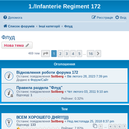
1./Infanterie Regiment 172
Допомога
Реєстрація
Вхід
Список форумів
Інші категорії
Флуд
Флуд
Нова тема
Сторінка
1
з
16
1
2
3
4
5
16
Далі
469 тем
…
Оголошення
Відновлення роботи форума 172
Останнє повідомлення
Sollberg
«
Вів лютого 28, 2023 7:39 pm
Додано в
Форум/Сайт
Правила раздела "Флуд"
Останнє повідомлення
Sollberg
«
Чет лютого 03, 2011 9:10 am
Відповіді:
1
Рейтинг: 0.32%
Тем
ВСЕМ ХОРОШЕГО ДНЯ!!!!))))
Останнє повідомлення
Sollberg
«
Нед листопада 25, 2018 8:37 pm
Відповіді:
133
1
4
5
6
7
…
Рейтинг: 7.82%