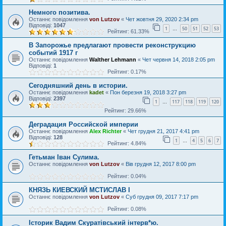
Немного позитива.
Останнє повідомлення
von Lutzov
«
Чет жовтня 29, 2020 2:34 pm
Відповіді:
1047
1
50
51
52
53
…
Рейтинг: 61.33%
В Запорожье предлагают провести реконструкцию
событий 1917 г
Останнє повідомлення
Walther Lehmann
«
Чет червня 14, 2018 2:05 pm
Відповіді:
1
Рейтинг: 0.17%
Сегодняшний день в истории.
Останнє повідомлення
kadet
«
Пон березня 19, 2018 3:27 pm
Відповіді:
2397
1
117
118
119
120
…
Рейтинг: 29.66%
Деградация Российской империи
Останнє повідомлення
Alex Richter
«
Чет грудня 21, 2017 4:41 pm
Відповіді:
128
1
4
5
6
7
…
Рейтинг: 4.84%
Гетьман Іван Сулима.
Останнє повідомлення
von Lutzov
«
Вів грудня 12, 2017 8:00 pm
Рейтинг: 0.04%
КНЯЗЬ КИЕВСКИЙ МСТИСЛАВ I
Останнє повідомлення
von Lutzov
«
Суб грудня 09, 2017 7:17 pm
Рейтинг: 0.08%
Історик Вадим Скуратівський інтерв*ю.