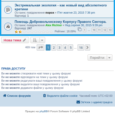
Экстремальная экология - как новый вид абсолютного
кретини
Останнє повідомлення
порох
«
П'ят жовтня 23, 2015 7:36 pm
Відповіді:
1
Помощь Добровольческому Корпусу Правого Сектора.
Останнє повідомлення
Alex Richter
«
Нед серпня 30, 2015 9:39 pm
Відповіді:
247
1
10
11
12
13
…
Рейтинг: 18.09%
Нова тема
Сторінка
1
з
16
1
2
3
4
5
16
Далі
469 тем
…
Перейти
ПРАВА ДОСТУПУ
Ви
не можете
створювати нові теми у цьому форумі
Ви
не можете
відповідати на теми у цьому форумі
Ви
не можете
редагувати ваші повідомлення у цьому форумі
Ви
не можете
видаляти ваші повідомлення у цьому форумі
Ви
не можете
додавати файли у цьому форумі
Список форумів
Видалити файли cookie
Часовий пояс
UTC+02:00
Зв'язок з адміністрацією
Працює на
phpBB
® Forum Software © phpBB Limited