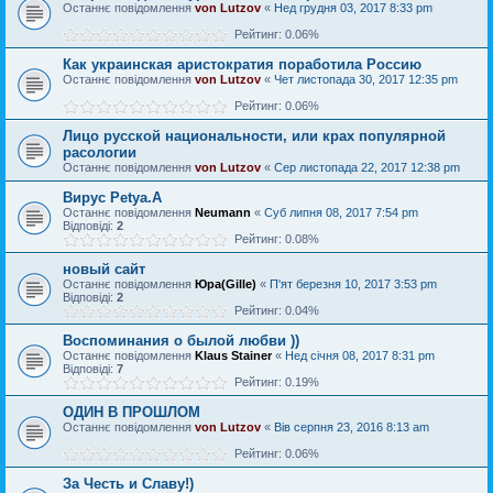
Останнє повідомлення
von Lutzov
«
Нед грудня 03, 2017 8:33 pm
Рейтинг: 0.06%
Как украинская аристократия поработила Россию
Останнє повідомлення
von Lutzov
«
Чет листопада 30, 2017 12:35 pm
Рейтинг: 0.06%
Лицо русской национальности, или крах популярной
расологии
Останнє повідомлення
von Lutzov
«
Сер листопада 22, 2017 12:38 pm
Вирус Petya.A
Останнє повідомлення
Neumann
«
Суб липня 08, 2017 7:54 pm
Відповіді:
2
Рейтинг: 0.08%
новый сайт
Останнє повідомлення
Юра(Gille)
«
П'ят березня 10, 2017 3:53 pm
Відповіді:
2
Рейтинг: 0.04%
Воспоминания о былой любви ))
Останнє повідомлення
Klaus Stainer
«
Нед січня 08, 2017 8:31 pm
Відповіді:
7
Рейтинг: 0.19%
ОДИН В ПРОШЛОМ
Останнє повідомлення
von Lutzov
«
Вів серпня 23, 2016 8:13 am
Рейтинг: 0.06%
За Честь и Славу!)