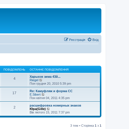
Реєстрація
Вхід
ПОВІДОМЛЕНЬ
ОСТАННЄ ПОВІДОМЛЕННЯ
Харьков зима 43й...
4
П
Riegel
е
Пон грудня 20, 2010 5:39 pm
р
е
Re: Камуфляж и форма СС
17
г
П
E.Sibert
л
е
Пон квітня 04, 2011 4:35 pm
я
р
н
е
расшифровка номерных знаков
2
у
г
П
Юра(Gille)
т
л
е
Вів лютого 15, 2011 7:37 pm
и
я
р
о
н
е
с
у
г
т
т
3 тем • Сторінка
1
з
1
л
а
и