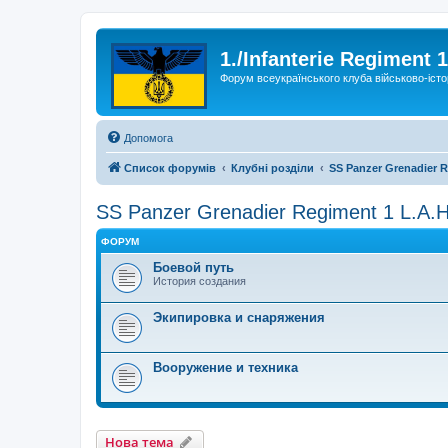
1./Infanterie Regiment 
Форум всеукраїнського клуба військово-істо
Допомога
Список форумів
Клубні розділи
SS Panzer Grenadier R
SS Panzer Grenadier Regiment 1 L.A.H
ФОРУМ
Боевой путь
История создания
Экипировка и снаряжения
Вооружение и техника
Нова тема