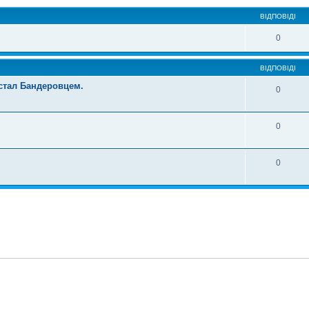
ВІДПОВІДІ
0
ВІДПОВІДІ
 стал Бандеровцем.
0
0
0