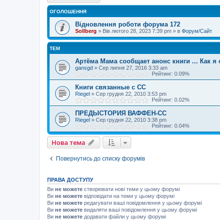
ОГОЛОШЕННЯ
Відновлення роботи форума 172
Sollberg
»
Вів лютого 28, 2023 7:39 pm
» в
Форум/Сайт
ТЕМ
Артёма Мама сообщает анонс книги ... Как я
gansgd
»
Сер липня 27, 2016 3:33 am
Рейтинг: 0.09%
Книги связанные с СС
Riegel
»
Сер грудня 22, 2010 3:53 pm
Рейтинг: 0.02%
ПРЕДЫСТОРИЯ ВАФФЕН-СС
Riegel
»
Сер грудня 22, 2010 3:38 pm
Рейтинг: 0.04%
Нова тема
Повернутись до списку форумів
ПРАВА ДОСТУПУ
Ви
не можете
створювати нові теми у цьому форумі
Ви
не можете
відповідати на теми у цьому форумі
Ви
не можете
редагувати ваші повідомлення у цьому форумі
Ви
не можете
видаляти ваші повідомлення у цьому форумі
Ви
не можете
додавати файли у цьому форумі