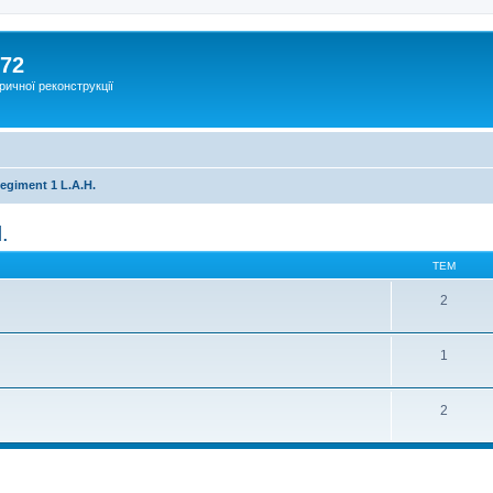
172
ричної реконструкції
egiment 1 L.A.H.
.
ТЕМ
2
1
2