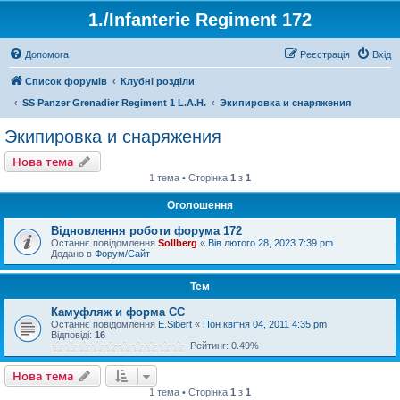
1./Infanterie Regiment 172
Допомога
Реєстрація
Вхід
Список форумів
Клубні розділи
SS Panzer Grenadier Regiment 1 L.A.H.
Экипировка и снаряжения
Экипировка и снаряжения
Нова тема
1 тема • Сторінка
1
з
1
Оголошення
Відновлення роботи форума 172
Останнє повідомлення
Sollberg
«
Вів лютого 28, 2023 7:39 pm
Додано в
Форум/Сайт
Тем
Камуфляж и форма СС
Останнє повідомлення
E.Sibert
«
Пон квітня 04, 2011 4:35 pm
Відповіді:
16
Рейтинг: 0.49%
Нова тема
1 тема • Сторінка
1
з
1