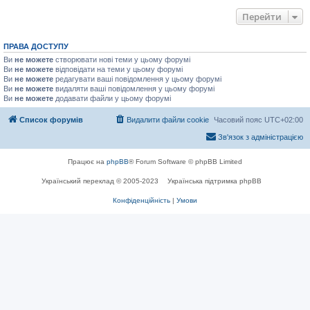
Перейти
ПРАВА ДОСТУПУ
Ви
не можете
створювати нові теми у цьому форумі
Ви
не можете
відповідати на теми у цьому форумі
Ви
не можете
редагувати ваші повідомлення у цьому форумі
Ви
не можете
видаляти ваші повідомлення у цьому форумі
Ви
не можете
додавати файли у цьому форумі
Список форумів
Видалити файли cookie
Часовий пояс
UTC+02:00
Зв'язок з адміністрацією
Працює на
phpBB
® Forum Software © phpBB Limited
Український переклад © 2005-2023
Українська підтримка phpBB
Конфіденційність
|
Умови