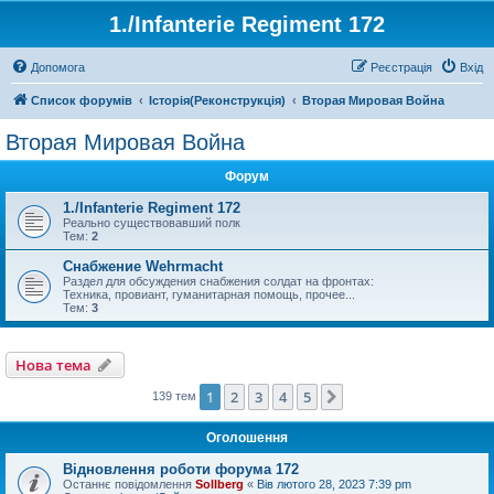
1./Infanterie Regiment 172
Допомога
Реєстрація
Вхід
Список форумів
Історiя(Реконструкція)
Вторая Мировая Война
Вторая Мировая Война
Форум
1./Infanterie Regiment 172
Реально существовавший полк
Тем:
2
Снабжение Wehrmacht
Раздел для обсуждения снабжения солдат на фронтах:
Техника, провиант, гуманитарная помощь, прочее...
Тем:
3
Нова тема
1
2
3
4
5
Далі
139 тем
Оголошення
Відновлення роботи форума 172
Останнє повідомлення
Sollberg
«
Вів лютого 28, 2023 7:39 pm