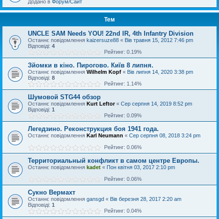
Додано в
Форум/Сайт
Тем
UNCLE SAM Needs YOU! 22nd IR, 4th Infantry Division
Останнє повідомлення
kaizersuze88
«
Вів травня 15, 2012 7:46 pm
Відповіді:
4
Рейтинг: 0.19%
Зйомки в кіно. Пирогово. Київ 8 липня.
Останнє повідомлення
Wilhelm Kopf
«
Вів липня 14, 2020 3:38 pm
Відповіді:
8
Рейтинг: 1.14%
Шумовой STG44 обзор
Останнє повідомлення
Kurt Leftor
«
Сер серпня 14, 2019 8:52 pm
Відповіді:
1
Рейтинг: 0.09%
Легедзино. Реконструкция боя 1941 года.
Останнє повідомлення
Karl Neumann
«
Сер серпня 08, 2018 3:24 pm
Рейтинг: 0.06%
Территориальный конфликт в самом центре Европы.
Останнє повідомлення
kadet
«
Пон квітня 03, 2017 2:10 pm
Рейтинг: 0.06%
Cукно Вермахт
Останнє повідомлення
gansgd
«
Вів березня 28, 2017 2:20 am
Відповіді:
1
Рейтинг: 0.04%