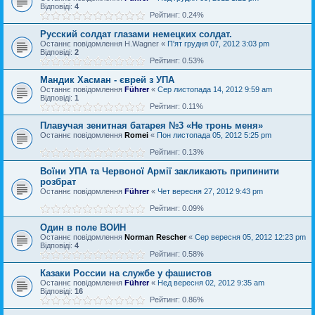
Відповіді:
4
Рейтинг: 0.24%
Русский солдат глазами немецких солдат.
Останнє повідомлення
H.Wagner
«
П'ят грудня 07, 2012 3:03 pm
Відповіді:
2
Рейтинг: 0.53%
Мандик Хасман - єврей з УПА
Останнє повідомлення
Führer
«
Сер листопада 14, 2012 9:59 am
Відповіді:
1
Рейтинг: 0.11%
Плавучая зенитная батарея №3 «Не тронь меня»
Останнє повідомлення
Romei
«
Пон листопада 05, 2012 5:25 pm
Рейтинг: 0.13%
Воїни УПА та Червоної Армії закликають припинити
розбрат
Останнє повідомлення
Führer
«
Чет вересня 27, 2012 9:43 pm
Рейтинг: 0.09%
Один в поле ВОИН
Останнє повідомлення
Norman Rescher
«
Сер вересня 05, 2012 12:23 pm
Відповіді:
4
Рейтинг: 0.58%
Казаки России на службе у фашистов
Останнє повідомлення
Führer
«
Нед вересня 02, 2012 9:35 am
Відповіді:
16
Рейтинг: 0.86%