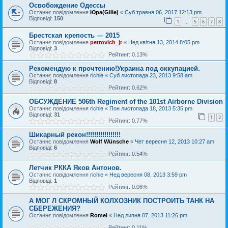
Освобождение Одессы
Останнє повідомлення
Юра(Gille)
«
Суб травня 06, 2017 12:13 pm
Відповіді:
150
1
5
6
7
8
…
Брестская крепость — 2015
Останнє повідомлення
petrovich_jr
«
Нед квітня 13, 2014 8:05 pm
Відповіді:
3
Рейтинг: 0.13%
Рекомендую к прочтению!Украина под оккупацией.
Останнє повідомлення
richie
«
Суб листопада 23, 2013 9:58 am
Відповіді:
8
Рейтинг: 0.62%
ОБСУЖДЕНИЕ 506th Regiment of the 101st Airborne Division
Останнє повідомлення
richie
«
Пон листопада 18, 2013 5:35 pm
Відповіді:
31
1
2
Рейтинг: 0.77%
Шикарный рекон!!!!!!!!!!!!!!!!!
Останнє повідомлення
Wolf Wünsche
«
Чет вересня 12, 2013 10:27 am
Відповіді:
6
Рейтинг: 0.54%
Летчик РККА Яков Антонов.
Останнє повідомлення
richie
«
Нед вересня 08, 2013 3:59 pm
Відповіді:
1
Рейтинг: 0.06%
А МОГ Л СКРОМНЫЙ КОЛХОЗНИК ПОСТРОИТЬ ТАНК НА
СБЕРЕЖЕНИЯ?
Останнє повідомлення
Romei
«
Нед липня 07, 2013 11:26 pm
Рейтинг: 0.11%