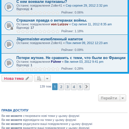
С кем воевали партизаны?
Останнє повідомлення
Zoller41
«
Сер серпня 29, 2012 2:32 pm
Відповіді:
4
Рейтинг: 0.06%
Страшная правда о ветеранах войны.
Останнє повідомлення
von Lutzov
«
Сер липня 11, 2012 8:35 am
Відповіді:
17
Рейтинг: 1.18%
Jägermeister-излюбленный напиток
Останнє повідомлення
Zoller41
«
Пон липня 09, 2012 12:23 am
Рейтинг: 0.09%
Потери жуткие. Не сравнить с теми, что были во Франции
Останнє повідомлення
Führer
«
Вів липня 03, 2012 9:41 pm
Відповіді:
1
Рейтинг: 0.28%
Нова тема
1
2
3
4
5
Далі
139 тем
Перейти
ПРАВА ДОСТУПУ
Ви
не можете
створювати нові теми у цьому форумі
Ви
не можете
відповідати на теми у цьому форумі
Ви
не можете
редагувати ваші повідомлення у цьому форумі
Ви
не можете
видаляти ваші повідомлення у цьому форумі