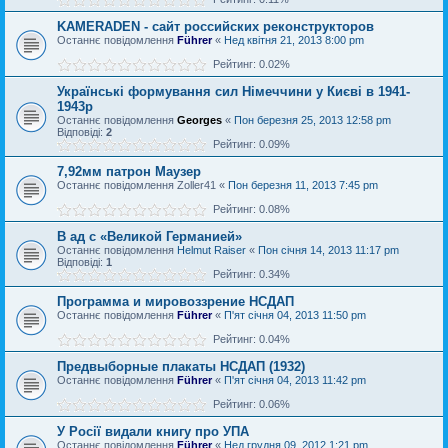
KAMERADEN - сайт российских реконструкторов
Останнє повідомлення
Führer
«
Нед квітня 21, 2013 8:00 pm
Рейтинг: 0.02%
Українськi формування сил Німеччини у Києві в 1941-
1943р
Останнє повідомлення
Georges
«
Пон березня 25, 2013 12:58 pm
Відповіді:
2
Рейтинг: 0.09%
7,92мм патрон Маузер
Останнє повідомлення
Zoller41
«
Пон березня 11, 2013 7:45 pm
Рейтинг: 0.08%
В ад с «Великой Германией»
Останнє повідомлення
Helmut Raiser
«
Пон січня 14, 2013 11:17 pm
Відповіді:
1
Рейтинг: 0.34%
Программа и мировоззрение НСДАП
Останнє повідомлення
Führer
«
П'ят січня 04, 2013 11:50 pm
Рейтинг: 0.04%
Предвыборные плакаты НСДАП (1932)
Останнє повідомлення
Führer
«
П'ят січня 04, 2013 11:42 pm
Рейтинг: 0.06%
У Росії видали книгу про УПА
Останнє повідомлення
Führer
«
Нед грудня 09, 2012 1:21 pm