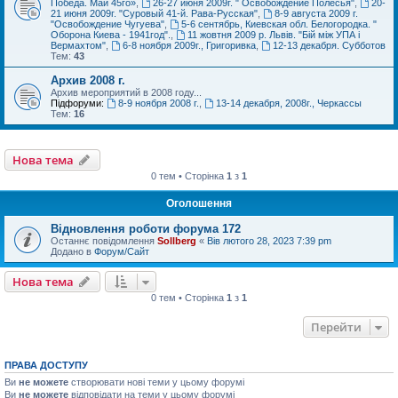
Победа. Май 45го»
,
26-27 июня 2009г. " Освобождение Полесья"
,
20-
21 июня 2009г. "Суровый 41-й. Рава-Русская"
,
8-9 августа 2009 г.
"Освобождение Чугуева"
,
5-6 сентябрь, Киевская обл. Белогородка. "
Оборона Киева - 1941год".
,
11 жовтня 2009 p. Львів. "Бій між УПА і
Вермахтом"
,
6-8 ноября 2009г., Григоривка
,
12-13 декабря. Субботов
Тем:
43
Архив 2008 г.
Архив мероприятий в 2008 году...
Підфоруми:
8-9 ноября 2008 г.
,
13-14 декабря, 2008г., Черкассы
Тем:
16
Нова тема
0 тем • Сторінка
1
з
1
Оголошення
Відновлення роботи форума 172
Останнє повідомлення
Sollberg
«
Вів лютого 28, 2023 7:39 pm
Додано в
Форум/Сайт
Нова тема
0 тем • Сторінка
1
з
1
Перейти
ПРАВА ДОСТУПУ
Ви
не можете
створювати нові теми у цьому форумі
Ви
не можете
відповідати на теми у цьому форумі