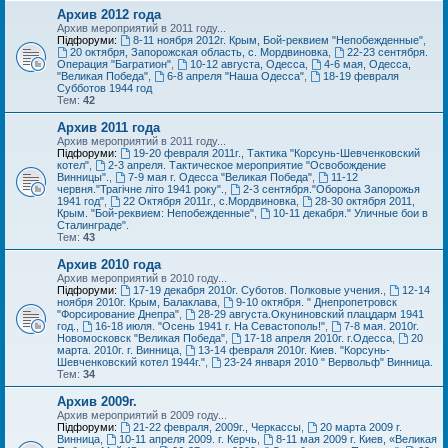
Архив 2012 года
Архив мероприятий в 2011 году...
Підфоруми:
8-11 ноября 2012г. Крым, Бой-реквием "Непобежденные"
,
20 октября, Запорожская область, с. Мордвиновка
,
22-23 сентября.
Операция "Багратион"
,
10-12 августа, Одесса
,
4-6 мая, Одесса,
"Великая Победа"
,
6-8 апреля "Наша Одесса"
,
18-19 февраля
Субботов 1944 год
Тем:
42
Архив 2011 года
Архив мероприятий в 2011 году...
Підфоруми:
19-20 февраля 2011г., Тактика "Корсунь-Шевченковский
котел"
,
2-3 апреля. Тактическое мероприятие "Освобождение
Винницы".
,
7-9 мая г. Одесса "Великая Победа"
,
11-12
червня."Трагічне літо 1941 року".
,
2-3 сентября."Оборона Запорожья
1941 год"
,
22 Октября 2011г., с.Мордвиновка
,
28-30 октября 2011,
Крым. "Бой-реквием: Непобежденные"
,
10-11 декабря." Уличные бои в
Сталинграде".
Тем:
43
Архив 2010 года
Архив мероприятий в 2010 году...
Підфоруми:
17-19 декабря 2010г. Суботов. Полковые учения.
,
12-14
ноября 2010г. Крым, Балаклава
,
9-10 октября. " Днепропетровск
"Форсирование Днепра"
,
28-29 августа.Окуниновский плацдарм 1941
год.
,
16-18 июля. "Осень 1941 г. На Севастополь!"
,
7-8 мая. 2010г.
Новомосковск "Великая Победа"
,
17-18 апреля 2010г. г.Одесса
,
20
марта. 2010г. г. Винница
,
13-14 февраля 2010г. Киев. "Корсунь-
Шевченковский котел 1944г."
,
23-24 января 2010 " Вервольф" Винница.
Тем:
34
Архив 2009г.
Архив мероприятий в 2009 году...
Підфоруми:
21-22 февраля, 2009г., Черкассы
,
20 марта 2009 г.
Винница
,
10-11 апреля 2009. г. Керчь
,
8-11 мая 2009 г. Киев, «Великая