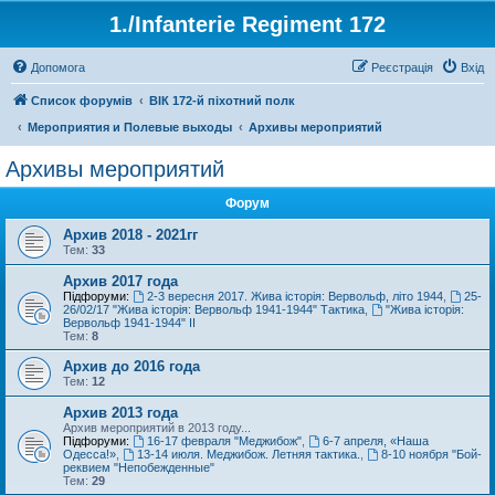
1./Infanterie Regiment 172
Допомога
Реєстрація
Вхід
Список форумів
ВІК 172-й піхотний полк
Мероприятия и Полевые выходы
Архивы мероприятий
Архивы мероприятий
Форум
Архив 2018 - 2021гг
Тем:
33
Архив 2017 года
Підфоруми:
2-3 вересня 2017. Жива історія: Вервольф, літо 1944
,
25-
26/02/17 "Жива історія: Вервольф 1941-1944" Тактика
,
"Жива історія:
Вервольф 1941-1944" ІІ
Тем:
8
Архив до 2016 года
Тем:
12
Архив 2013 года
Архив мероприятий в 2013 году...
Підфоруми:
16-17 февраля "Меджибож"
,
6-7 апреля, «Наша
Одесса!»
,
13-14 июля. Меджибож. Летняя тактика.
,
8-10 ноября "Бой-
реквием "Непобежденные"
Тем:
29