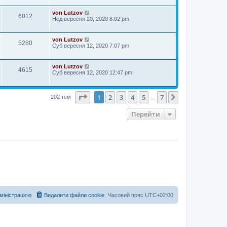
von Lutzov
6012
Нед вересня 20, 2020 8:02 pm
von Lutzov
5280
Суб вересня 12, 2020 7:07 pm
von Lutzov
4615
Суб вересня 12, 2020 12:47 pm
Сторінка
1
з
7
1
2
3
4
5
7
Далі
202 тем
…
Перейти
дміністрацією
Видалити файли cookie
Часовий пояс
UTC+02:00