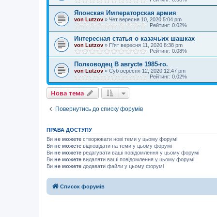
Японская Императорская армия
von Lutzov
»
Чет вересня 10, 2020 5:04 pm
Рейтинг: 0.02%
Интересная статья о казачьих шашках
von Lutzov
»
П'ят вересня 11, 2020 8:38 pm
Рейтинг: 0.08%
Полководец В авгусtе 1985-го.
von Lutzov
»
Суб вересня 12, 2020 12:47 pm
Рейтинг: 0.02%
Нова тема
Повернутись до списку форумів
ПРАВА ДОСТУПУ
Ви
не можете
створювати нові теми у цьому форумі
Ви
не можете
відповідати на теми у цьому форумі
Ви
не можете
редагувати ваші повідомлення у цьому форумі
Ви
не можете
видаляти ваші повідомлення у цьому форумі
Ви
не можете
додавати файли у цьому форумі
Список форумів