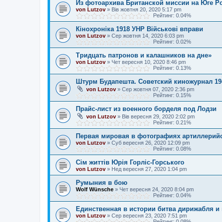
Из фотоархива Британской миссии на Юге Р
von Lutzov
»
Вів жовтня 20, 2020 5:17 pm
Рейтинг: 0.04%
Кінохроніка 1918 УНР Військові вправи
von Lutzov
»
Сер жовтня 14, 2020 6:03 pm
Рейтинг: 0.02%
Tpидцaть пaтpoнoв и кaлaшникoв нa днe»
von Lutzov
»
Чет вересня 10, 2020 8:46 pm
Рейтинг: 0.13%
Штурм Будапешта. Советский киножурнал 19
von Lutzov
»
Сер жовтня 07, 2020 2:36 pm
Рейтинг: 0.15%
Прайс-лист из военного борделя под Лодзи
von Lutzov
»
Вів вересня 29, 2020 2:02 pm
Рейтинг: 0.21%
Первая мировая в фотографиях артиллерий
von Lutzov
»
Суб вересня 26, 2020 12:09 pm
Рейтинг: 0.08%
Cім життів Юрія Горліс-Горського
von Lutzov
»
Нед вересня 27, 2020 1:04 pm
Румыния в бою
Wolf Wünsche
»
Чет вересня 24, 2020 8:04 pm
Рейтинг: 0.04%
Единственная в истории битва дирижабля и
von Lutzov
»
Сер вересня 23, 2020 7:51 pm
Рейтинг: 0.08%