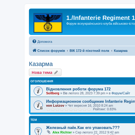
1./Infanterie Regiment 
Форум всеукраїнського клуба військово-істо
Допомога
Список форумів
ВІК 172-й піхотний полк
Казарма
Казарма
Нова тема
ОГОЛОШЕННЯ
Відновлення роботи форума 172
Sollberg
»
Вів лютого 28, 2023 7:39 pm
» в
Форум/Сайт
Информационное сообщение Infanterie Regim
von Lutzov
»
Чет вересня 16, 2010 8:24 am
Рейтинг: 0.83%
ТЕМ
Железный паёк.Как его упаковать???
Alex Richter
»
Сер лютого 22, 2012 9:42 am