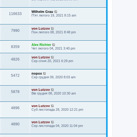
Wilhelm Grau
116633
П'ят лютого 19, 2021 8:15 am
von Lutzov
7990
Пон лютого 08, 2021 8:48 pm
Alex Richter
8359
Чет лютого 04, 2021 3:40 pm
von Lutzov
4826
Сер січня 20, 2021 6:29 pm
порох
5472
Сер грудня 09, 2020 8:03 am
von Lutzov
5878
Вів грудня 08, 2020 10:30 am
von Lutzov
4896
Суб листопада 28, 2020 12:21 pm
von Lutzov
4890
Сер листопада 04, 2020 11:04 pm