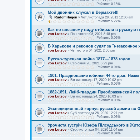
von Lutzov
»
Чет січня 07, 2021 7:22 pm
Рейтинг: 0.13%
Мой двойник служил в Вермахте!!!
Rudolf Hagen
»
Чет листопада 29, 2012 12:06 am
Рейтинг: 5.27%
Как по внешнему виду отбирали в русскую 
von Lutzov
»
Пон лютого 08, 2021 8:48 pm
Рейтинг: 0.06%
В Харькове и реконов судят за "незаконное
von Lutzov
»
Чет лютого 04, 2021 2:58 pm
Русско-турецкая война 1877—1878 годов.
von Lutzov
»
Сер січня 20, 2021 6:29 pm
Рейтинг: 0.04%
1901. Празднование юбилея 44-го драг. Ниже
von Lutzov
»
Вів листопада 17, 2020 10:02 pm
Рейтинг: 0.08%
1882-1891. Лейб-гвардии Преображенский по
von Lutzov
»
Вів листопада 24, 2020 10:03 am
Рейтинг: 0.08%
Экспедиционный корпус русской армии во 
von Lutzov
»
Суб листопада 28, 2020 12:21 pm
Рейтинг: 0.06%
Урочиста зустріч Юзефа Пілсудського в Жит
von Lutzov
»
Сер листопада 04, 2020 11:04 pm
Рейтинг: 0.04%