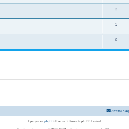
2
1
0
Зв'язок з а
Працює на
phpBB
® Forum Software © phpBB Limited