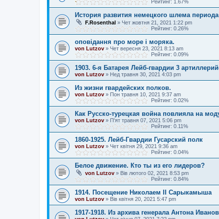
Рейтинг: 1.67%
История развития немецкого шлема периода
F.Rosenthal
»
Чет жовтня 21, 2021 1:22 pm
Рейтинг: 0.26%
оповідання про море і моряка.
von Lutzov
»
Чет вересня 23, 2021 8:13 am
Рейтинг: 0.09%
1903. 6-я Батарея Лейб-гвардии 3 артиллери
von Lutzov
»
Нед травня 30, 2021 4:03 pm
Из жизни гвардейских полков.
von Lutzov
»
Пон травня 10, 2021 9:37 am
Рейтинг: 0.02%
Как Русско-турецкая война повлияла на мод
von Lutzov
»
П'ят травня 07, 2021 5:06 pm
Рейтинг: 0.11%
1860-1925. Лейб-Гвардии Гусарский полк
von Lutzov
»
Чет квітня 29, 2021 9:36 am
Рейтинг: 0.04%
Белое движение. Кто ты из его лидеров?
von Lutzov
»
Вів лютого 02, 2021 8:53 pm
Рейтинг: 0.84%
1914. Посещение Николаем II Сарыкамыша
von Lutzov
»
Вів квітня 20, 2021 5:47 pm
1917-1918. Из архива генерала Антона Ивано