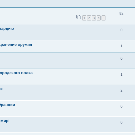
92
1
2
3
4
5
гвардию
0
 хранение оружия
1
0
городского полка
1
лк
2
Франции
0
омирі
0