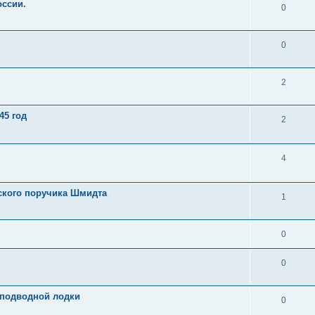
оссии.
0
0
2
45 год
2
4
ского поручика Шмидта
1
0
0
 подводной лодки
0