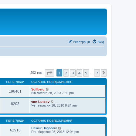
Реєстрація
Вхід
Сторінка
1
з
7
1
2
3
4
5
7
Далі
202 тем
…
ПЕРЕГЛЯДИ
ОСТАННЄ ПОВІДОМЛЕННЯ
Sollberg
196401
Вів лютого 28, 2023 7:39 pm
von Lutzov
8203
Чет вересня 16, 2010 8:24 am
ПЕРЕГЛЯДИ
ОСТАННЄ ПОВІДОМЛЕННЯ
Helmut Hagedorn
62918
Пон березня 25, 2013 12:04 pm