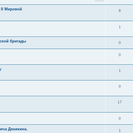
 II Мировой
8
1
йской бригады
0
0
у
1
0
17
0
вича Деникина.
1