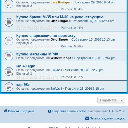
Останнє повідомлення
Lars Rudiger
«
Пон серпня 29, 2016 9:04 pm
Відповіді:
2
Рейтинг: 0.04%
Куплю брюки М-35 или М-40 на реконструкцию
Останнє повідомлення
Otto Singer
«
Чет серпня 25, 2016 12:41 am
Рейтинг: 0.04%
Куплю снаряжение по вермахту
Останнє повідомлення
Otto Singer
«
Суб серпня 13, 2016 10:13 pm
Відповіді:
2
Рейтинг: 0.06%
Куплю магазины МР40
Останнє повідомлення
Wilhelm Kopf
«
Сер травня 11, 2016 7:44 pm
мп 40 agm
Останнє повідомлення
ZlojVasil
«
Чет січня 28, 2016 9:53 pm
Відповіді:
1
Рейтинг: 0.02%
кар 98к
Останнє повідомлення
ZlojVasil
«
Пон січня 25, 2016 3:18 pm
Перейти
Список форумів
Видалити файли cookie
Часовий пояс
UTC+02:00
Зв'язок з адміністрацією