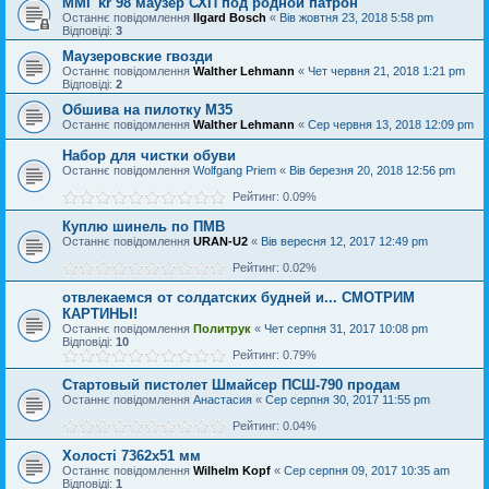
ММГ kr 98 маузер СХП под родной патрон
Останнє повідомлення
Ilgard Bosch
«
Вів жовтня 23, 2018 5:58 pm
Відповіді:
3
Маузеровские гвозди
Останнє повідомлення
Walther Lehmann
«
Чет червня 21, 2018 1:21 pm
Відповіді:
2
Обшива на пилотку М35
Останнє повідомлення
Walther Lehmann
«
Сер червня 13, 2018 12:09 pm
Набор для чистки обуви
Останнє повідомлення
Wolfgang Priem
«
Вів березня 20, 2018 12:56 pm
Рейтинг: 0.09%
Куплю шинель по ПМВ
Останнє повідомлення
URAN-U2
«
Вів вересня 12, 2017 12:49 pm
Рейтинг: 0.02%
отвлекаемся от солдатских будней и... СМОТРИМ
КАРТИНЫ!
Останнє повідомлення
Политрук
«
Чет серпня 31, 2017 10:08 pm
Відповіді:
10
Рейтинг: 0.79%
Стартовый пистолет Шмайсер ПСШ-790 продам
Останнє повідомлення
Анастасия
«
Сер серпня 30, 2017 11:55 pm
Рейтинг: 0.04%
Холості 7362х51 мм
Останнє повідомлення
Wilhelm Kopf
«
Сер серпня 09, 2017 10:35 am
Відповіді:
1