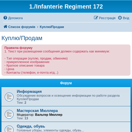
1./Infanterie Regiment 172
Допомога
Реєстрація
Вхід
Список форумів
Куплю/Продам
Куплю/Продам
Правила форуму
1. Текст при размещении сообщения должен содержать как минимум:
- Тип операции (куплю, продам, обменяю)
- прикрепленное изображение
- Краткое описание товара
- Цена
- Контакты (телефон, е-почта итд...)
Форум
Информация
Обсуждение вопросов и освещение информации по работе раздела
Куплю/Продам
Тем:
2
Мастерская Мюллера
Модератор:
Вальтер Мюллер
Тем:
13
Одежда, обувь
Головные уборы, элементы одежды, обувь...