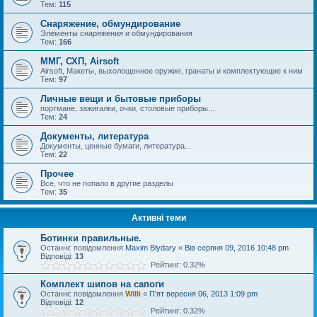
Тем:
115
Снаряжение, обмундирование
Элементы снаряжения и обмундирования
Тем:
166
ММГ, СХП, Airsoft
Airsoft, Макеты, выхолощенное оружие, гранаты и комплектующие к ним
Тем:
97
Личные вещи и бытовые приборы
портмане, зажигалки, очки, столовые приборы...
Тем:
24
Документы, литература
Документы, ценные бумаги, литература...
Тем:
22
Прочее
Все, что не попало в другие разделы
Тем:
35
Активні теми
Ботинки правильные.
Останнє повідомлення
Maxim Blydary
«
Вів серпня 09, 2016 10:48 pm
Відповіді:
13
Рейтинг: 0.32%
Комплект шипов на сапоги
Останнє повідомлення
Willi
«
П'ят вересня 06, 2013 1:09 pm
Відповіді:
12
Рейтинг: 0.32%