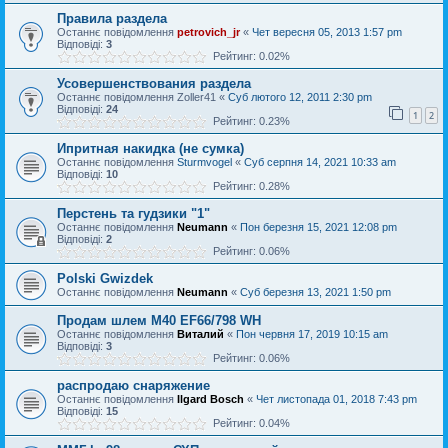
Правила раздела
Останнє повідомлення
petrovich_jr
«
Чет вересня 05, 2013 1:57 pm
Відповіді:
3
Рейтинг: 0.02%
Усовершенствования раздела
Останнє повідомлення
Zoller41
«
Суб лютого 12, 2011 2:30 pm
Відповіді:
24
1
2
Рейтинг: 0.23%
Ипритная накидка (не сумка)
Останнє повідомлення
Sturmvogel
«
Суб серпня 14, 2021 10:33 am
Відповіді:
10
Рейтинг: 0.28%
Перстень та гудзики "1"
Останнє повідомлення
Neumann
«
Пон березня 15, 2021 12:08 pm
Відповіді:
2
Рейтинг: 0.06%
Polski Gwizdek
Останнє повідомлення
Neumann
«
Суб березня 13, 2021 1:50 pm
Продам шлем M40 EF66/798 WH
Останнє повідомлення
Виталий
«
Пон червня 17, 2019 10:15 am
Відповіді:
3
Рейтинг: 0.06%
распродаю снаряжение
Останнє повідомлення
Ilgard Bosch
«
Чет листопада 01, 2018 7:43 pm
Відповіді:
15
Рейтинг: 0.04%