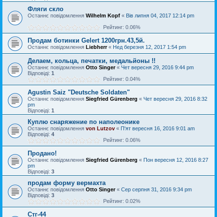
Фляги скло
Останнє повідомлення
Wilhelm Kopf
«
Вів липня 04, 2017 12:14 pm
Рейтинг: 0.06%
Продам ботинки Gelert 1200грн.43,5й.
Останнє повідомлення
Liebherr
«
Нед березня 12, 2017 1:54 pm
Делаем, кольца, печатки, медальйоны !!
Останнє повідомлення
Otto Singer
«
Чет вересня 29, 2016 9:44 pm
Відповіді:
1
Рейтинг: 0.04%
Agustin Saiz "Deutsche Soldaten"
Останнє повідомлення
Siegfried Gürenberg
«
Чет вересня 29, 2016 8:32
pm
Відповіді:
1
Куплю снаряжение по наполеонике
Останнє повідомлення
von Lutzov
«
П'ят вересня 16, 2016 9:01 am
Відповіді:
4
Рейтинг: 0.06%
Продано!
Останнє повідомлення
Siegfried Gürenberg
«
Пон вересня 12, 2016 8:27
pm
Відповіді:
3
продам форму вермахта
Останнє повідомлення
Otto Singer
«
Сер серпня 31, 2016 9:34 pm
Відповіді:
3
Рейтинг: 0.02%
Стг-44