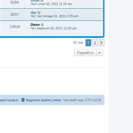
Riegel
8284
Пон січня 03, 2011 11:19 am
dips
8257
Чет листопада 04, 2010 2:25 pm
Dieter
13616
Чет вересня 09, 2010 12:00 pm
1
2
Далі
35 тем
Перейти
дміністрацією
Видалити файли cookie
Часовий пояс
UTC+02:00