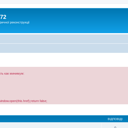
172
ричної реконструкції
ть как минимум:
window.open(this.href);return false;
ВІДПОВІДІ