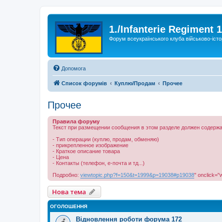
1./Infanterie Regiment 
Форум всеукраїнського клуба військово-істо
Допомога
Список форумів
Куплю/Продам
Прочее
Прочее
Правила форуму
Текст при размещении сообщения в этом разделе должен содержа
- Тип операции (куплю, продам, обменяю)
- прикрепленное изображение
- Краткое описание товара
- Цена
- Контакты (телефон, е-почта и тд...)
Подробно:
viewtopic.php?f=150&t=1999&p=19038#p19038
" onclick="
Нова тема
ОГОЛОШЕННЯ
Відновлення роботи форума 172