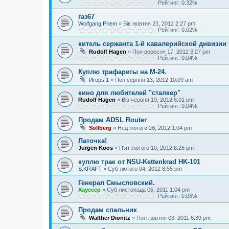
Рейтинг: 0.32%
газ67
Wolfgang Priem
»
Вів жовтня 23, 2012 2:27 pm
Рейтинг: 0.02%
китель сержанта 1-й кавалерийской дивизи
Rudolf Hagen
»
Пон вересня 17, 2012 3:27 pm
Рейтинг: 0.04%
Куплю трафареты на М-24.
Игорь 1
»
Пон серпня 13, 2012 10:09 am
кино для любителей "сталкер"
Rudolf Hagen
»
Вів червня 19, 2012 6:01 pm
Рейтинг: 0.04%
Продам ADSL Router
Sollberg
»
Нед лютого 26, 2012 1:04 pm
Латочка!
Jurgen Koos
»
П'ят лютого 10, 2012 8:26 pm
куплю трак от NSU-Kettenkrad HK-101
S.KRAFT
»
Суб лютого 04, 2012 8:55 pm
Генерал Смысловский.
Хауссер
»
Суб листопада 05, 2011 1:04 pm
Рейтинг: 0.06%
Продам спальник
Walther Dionitz
»
Пон жовтня 03, 2011 6:39 pm