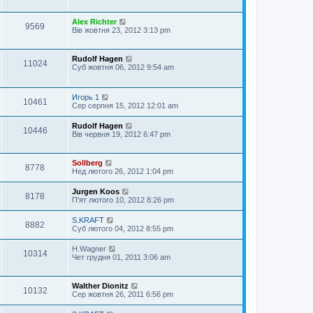
Alex Richter
9569
Вів жовтня 23, 2012 3:13 pm
Rudolf Hagen
11024
Суб жовтня 06, 2012 9:54 am
Игорь 1
10461
Сер серпня 15, 2012 12:01 am
Rudolf Hagen
10446
Вів червня 19, 2012 6:47 pm
Sollberg
8778
Нед лютого 26, 2012 1:04 pm
Jurgen Koos
8178
П'ят лютого 10, 2012 8:26 pm
S.KRAFT
8882
Суб лютого 04, 2012 8:55 pm
H.Wagner
10314
Чет грудня 01, 2011 3:06 am
Walther Dionitz
10132
Сер жовтня 26, 2011 6:56 pm