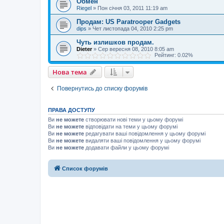
Обмен
Riegel
»
Пон січня 03, 2011 11:19 am
Продам: US Paratrooper Gadgets
dips
»
Чет листопада 04, 2010 2:25 pm
Чуть излишков продам.
Dieter
»
Сер вересня 08, 2010 8:05 am
Рейтинг: 0.02%
Нова тема
Повернутись до списку форумів
ПРАВА ДОСТУПУ
Ви
не можете
створювати нові теми у цьому форумі
Ви
не можете
відповідати на теми у цьому форумі
Ви
не можете
редагувати ваші повідомлення у цьому форумі
Ви
не можете
видаляти ваші повідомлення у цьому форумі
Ви
не можете
додавати файли у цьому форумі
Список форумів