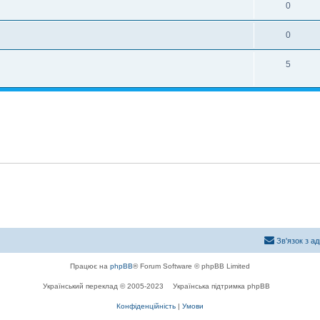
0
0
5
Зв'язок з а
Працює на
phpBB
® Forum Software © phpBB Limited
Український переклад © 2005-2023
Українська підтримка phpBB
Конфіденційність
|
Умови