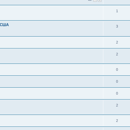
1
и США
3
2
2
0
0
0
2
2