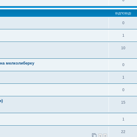
0
ВІДПОВІДІ
0
1
10
на мелколиберку
0
1
0
и)
15
1
22
1
2