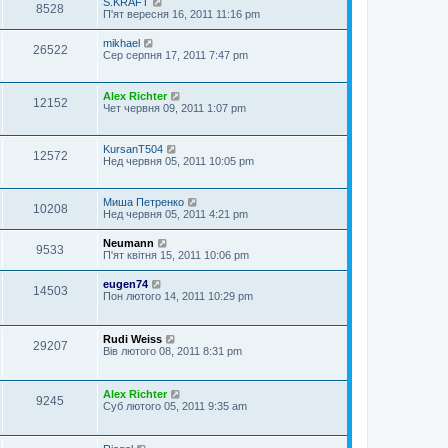
S.KRAFT
8528
П'ят вересня 16, 2011 11:16 pm
mikhael
26522
Сер серпня 17, 2011 7:47 pm
Alex Richter
12152
Чет червня 09, 2011 1:07 pm
KursanT504
12572
Нед червня 05, 2011 10:05 pm
Миша Петренко
10208
Нед червня 05, 2011 4:21 pm
Neumann
9533
П'ят квітня 15, 2011 10:06 pm
eugen74
14503
Пон лютого 14, 2011 10:29 pm
Rudi Weiss
29207
Вів лютого 08, 2011 8:31 pm
Alex Richter
9245
Суб лютого 05, 2011 9:35 am