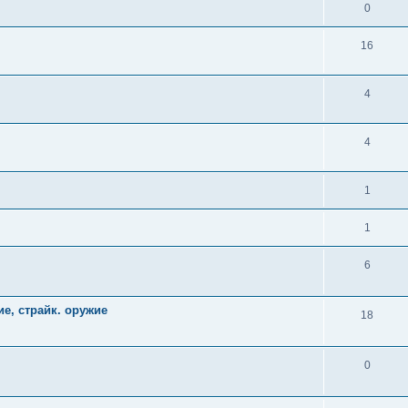
0
16
4
4
1
1
6
е, страйк. оружие
18
0