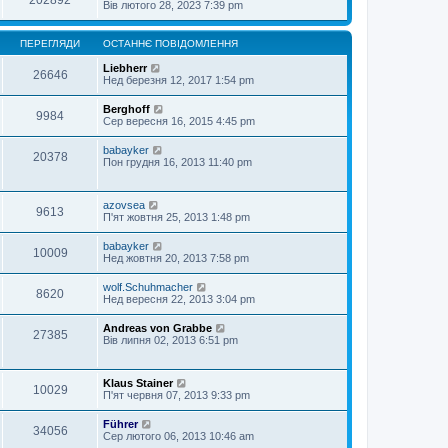
202892
Вів лютого 28, 2023 7:39 pm
ПЕРЕГЛЯДИ
ОСТАННЄ ПОВІДОМЛЕННЯ
Liebherr
26646
Нед березня 12, 2017 1:54 pm
Berghoff
9984
Сер вересня 16, 2015 4:45 pm
babayker
20378
Пон грудня 16, 2013 11:40 pm
azovsea
9613
П'ят жовтня 25, 2013 1:48 pm
babayker
10009
Нед жовтня 20, 2013 7:58 pm
wolf.Schuhmacher
8620
Нед вересня 22, 2013 3:04 pm
Andreas von Grabbe
27385
Вів липня 02, 2013 6:51 pm
Klaus Stainer
10029
П'ят червня 07, 2013 9:33 pm
Führer
34056
Сер лютого 06, 2013 10:46 am