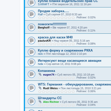
куплю бланки водительских прав СС
S.KRAFT
»
П'ят вересня 16, 2011 11:16 pm
Продам хаборка.....
Ralf
»
Суб серпня 07, 2010 8:33 am
Рейтинг: 0.02%
помогите!!!!!!!!!!!!!!
Berghoff
»
Вів червня 07, 2011 4:20 pm
Рейтинг: 0.11%
краска для каски М40
paulusKR
»
Нед червня 05, 2011 5:16 am
Рейтинг: 0.08%
Куплю форму и снаряжение РККА
nick
»
П'ят листопада 12, 2010 2:10 pm
Интересуют вещи касающиеся авиации
helix
»
Сер квітня 13, 2011 9:08 pm
Копанинка
eugen74
»
Суб лютого 05, 2011 10:18 pm
Рейтинг: 0.02%
WTS: Германия - обмундирование, снаряжени
Rudi Weiss
»
Пон листопада 15, 2010 3:21 pm
Рейтинг: 0.06%
Штандарты СС
Alex Richter
»
Суб лютого 05, 2011 9:35 am
Рейтинг: 0.04%