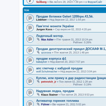
Sollberg
»
Вів лютого 28, 2023 7:39 pm
» в
Форум/Сайт
ТЕМ
Продам ботинки Gelert 1200грн.43,5й.
Liebherr
»
Нед березня 12, 2017 1:54 pm
Пам'ятні монети України
Jurgen Koos
»
Сер вересня 02, 2015 4:20 pm
Лодочный мотор.
Max Adler
»
П'ят травня 31, 2013 10:24 pm
Рейтинг: 0.26%
Продам диоптрический прицел ДОСААФ М-1,
azovsea
»
П'ят жовтня 25, 2013 1:48 pm
продам корпуса ф1
babayker
»
Нед жовтня 20, 2013 7:57 pm
апс глетчер с кабурой продам
wolf.Schuhmacher
»
Нед вересня 22, 2013 3:04 pm
Куплю, или приму в дар радиостанции (раци
petrovich_jr
»
Пон липня 02, 2012 1:28 am
Рейтинг: 0.19%
Надувная лодка, продам
Klaus Stainer
»
Пон квітня 29, 2013 9:53 pm
Активатор горения топлива
Führer
»
Вів червня 21, 2011 5:02 pm