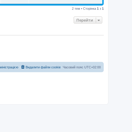
2 тем • Сторінка
1
з
1
Перейти
дміністрацією
Видалити файли cookie
Часовий пояс
UTC+02:00