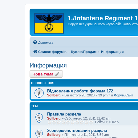
1./Infanterie Regiment 
Форум всеукраїнського клуба військово-істо
Допомога
Список форумів
Куплю/Продам
Информация
Информация
Нова тема
ОГОЛОШЕННЯ
Відновлення роботи форума 172
Sollberg
»
Вів лютого 28, 2023 7:39 pm
» в
Форум/Сайт
ТЕМ
Правила раздела
Sollberg
»
Суб лютого 12, 2011 11:42 am
Рейтинг: 0.02%
Усовершенствования раздела
Sollberg
»
П'ят лютого 11, 2011 8:54 am