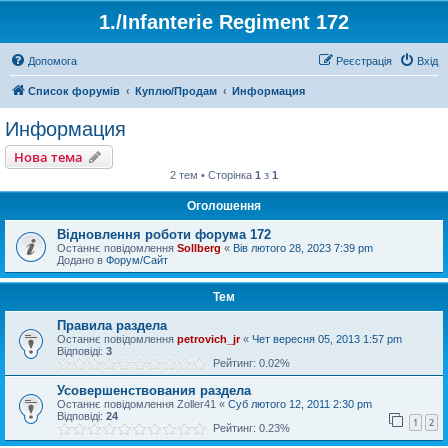
1./Infanterie Regiment 172
Допомога
Реєстрація
Вхід
Список форумів
Куплю/Продам
Информация
Информация
Нова тема
2 тем • Сторінка
1
з
1
Оголошення
Відновлення роботи форума 172
Останнє повідомлення
Sollberg
«
Вів лютого 28, 2023 7:39 pm
Додано в
Форум/Сайт
Тем
Правила раздела
Останнє повідомлення
petrovich_jr
«
Чет вересня 05, 2013 1:57 pm
Відповіді:
3
Рейтинг: 0.02%
Усовершенствования раздела
Останнє повідомлення
Zoller41
«
Суб лютого 12, 2011 2:30 pm
Відповіді:
24
1
2
Рейтинг: 0.23%