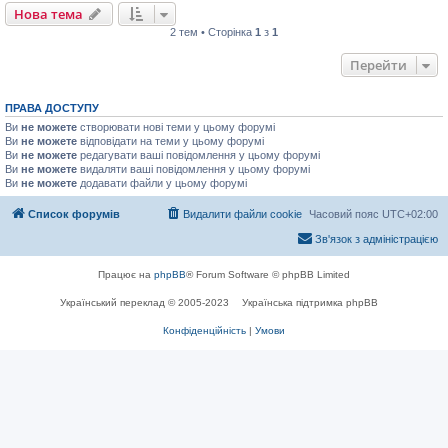
Нова тема
2 тем • Сторінка
1
з
1
Перейти
ПРАВА ДОСТУПУ
Ви
не можете
створювати нові теми у цьому форумі
Ви
не можете
відповідати на теми у цьому форумі
Ви
не можете
редагувати ваші повідомлення у цьому форумі
Ви
не можете
видаляти ваші повідомлення у цьому форумі
Ви
не можете
додавати файли у цьому форумі
Список форумів
Видалити файли cookie
Часовий пояс
UTC+02:00
Зв'язок з адміністрацією
Працює на
phpBB
® Forum Software © phpBB Limited
Український переклад © 2005-2023
Українська підтримка phpBB
Конфіденційність
|
Умови