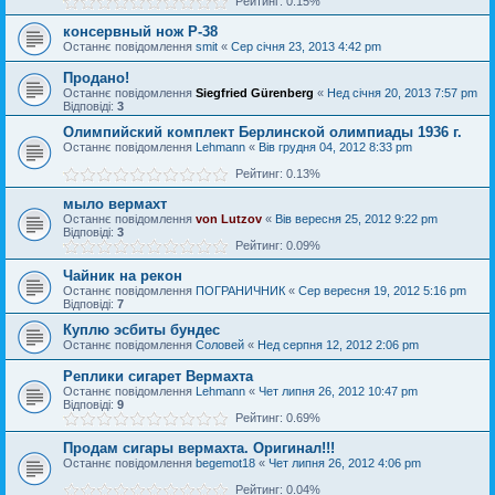
Рейтинг: 0.15%
консервный нож P-38
Останнє повідомлення
smit
«
Сер січня 23, 2013 4:42 pm
Продано!
Останнє повідомлення
Siegfried Gürenberg
«
Нед січня 20, 2013 7:57 pm
Відповіді:
3
Олимпийский комплект Берлинской олимпиады 1936 г.
Останнє повідомлення
Lehmann
«
Вів грудня 04, 2012 8:33 pm
Рейтинг: 0.13%
мыло вермахт
Останнє повідомлення
von Lutzov
«
Вів вересня 25, 2012 9:22 pm
Відповіді:
3
Рейтинг: 0.09%
Чайник на рекон
Останнє повідомлення
ПОГРАНИЧНИК
«
Сер вересня 19, 2012 5:16 pm
Відповіді:
7
Куплю эсбиты бундес
Останнє повідомлення
Соловей
«
Нед серпня 12, 2012 2:06 pm
Реплики сигарет Вермахта
Останнє повідомлення
Lehmann
«
Чет липня 26, 2012 10:47 pm
Відповіді:
9
Рейтинг: 0.69%
Продам сигары вермахта. Оригинал!!!
Останнє повідомлення
begemot18
«
Чет липня 26, 2012 4:06 pm
Рейтинг: 0.04%