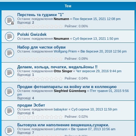
Тем
Перстень та гудзики "1"
Останнє повідомлення
Neumann
«
Пон березня 15, 2021 12:08 pm
Відповіді:
2
Рейтинг: 0.06%
Polski Gwizdek
Останнє повідомлення
Neumann
«
Суб березня 13, 2021 1:50 pm
Набор для чистки обуви
Останнє повідомлення
Wolfgang Priem
«
Вів березня 20, 2018 12:56 pm
Рейтинг: 0.09%
Делаем, кольца, печатки, медальйоны !!
Останнє повідомлення
Otto Singer
«
Чет вересня 29, 2016 9:44 pm
Відповіді:
1
Рейтинг: 0.04%
Продам фотоаппараты на войну или в коллекцию
Останнє повідомлення
Siegfried Gürenberg
«
П'ят травня 01, 2015 9:56
pm
Відповіді:
4
продам Эсбит
Останнє повідомлення
babayker
«
Суб серпня 10, 2013 11:59 pm
Відповіді:
6
Рейтинг: 0.02%
Бытовуха или наполнение вещмешка,сухарки.
Останнє повідомлення
Lehmann
«
Вів травня 07, 2013 10:56 am
Відповіді:
7