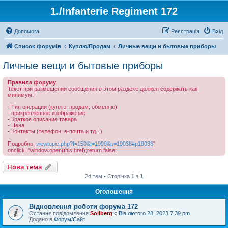
1./Infanterie Regiment 172
Допомога
Реєстрація
Вхід
Список форумів
Куплю/Продам
Личные вещи и бытовые приборы
Личные вещи и бытовые приборы
Правила форуму
Текст при размещении сообщения в этом разделе должен содержать как
минимум:
- Тип операции (куплю, продам, обменяю)
- прикрепленное изображение
- Краткое описание товара
- Цена
- Контакты (телефон, е-почта и тд...)
Подробно:
viewtopic.php?f=150&t=1999&p=19038#p19038
"
onclick="window.open(this.href);return false;
Нова тема
24 тем • Сторінка
1
з
1
Оголошення
Відновлення роботи форума 172
Останнє повідомлення
Sollberg
«
Вів лютого 28, 2023 7:39 pm
Додано в
Форум/Сайт