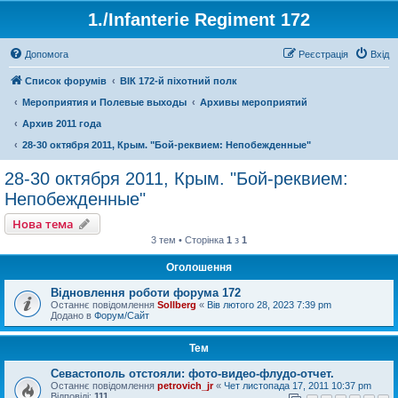
1./Infanterie Regiment 172
Допомога
Реєстрація
Вхід
Список форумів
ВІК 172-й піхотний полк
Мероприятия и Полевые выходы
Архивы мероприятий
Архив 2011 года
28-30 октября 2011, Крым. "Бой-реквием: Непобежденные"
28-30 октября 2011, Крым. "Бой-реквием:
Непобежденные"
Нова тема
3 тем • Сторінка
1
з
1
Оголошення
Відновлення роботи форума 172
Останнє повідомлення
Sollberg
«
Вів лютого 28, 2023 7:39 pm
Додано в
Форум/Сайт
Тем
Севастополь отстояли: фото-видео-флудо-отчет.
Останнє повідомлення
petrovich_jr
«
Чет листопада 17, 2011 10:37 pm
Відповіді:
111