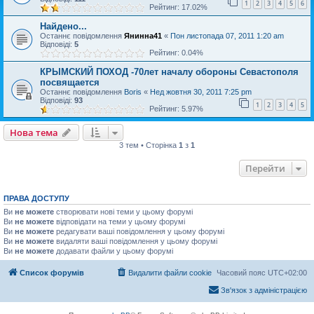
1
2
3
4
5
6
Рейтинг: 17.02%
Найдено...
Останнє повідомлення
Янинна41
«
Пон листопада 07, 2011 1:20 am
Відповіді:
5
Рейтинг: 0.04%
КРЫМСКИЙ ПОХОД -70лет началу обороны Севастополя
посвящается
Останнє повідомлення
Boris
«
Нед жовтня 30, 2011 7:25 pm
Відповіді:
93
1
2
3
4
5
Рейтинг: 5.97%
Нова тема
3 тем • Сторінка
1
з
1
Перейти
ПРАВА ДОСТУПУ
Ви
не можете
створювати нові теми у цьому форумі
Ви
не можете
відповідати на теми у цьому форумі
Ви
не можете
редагувати ваші повідомлення у цьому форумі
Ви
не можете
видаляти ваші повідомлення у цьому форумі
Ви
не можете
додавати файли у цьому форумі
Список форумів
Видалити файли cookie
Часовий пояс
UTC+02:00
Зв'язок з адміністрацією