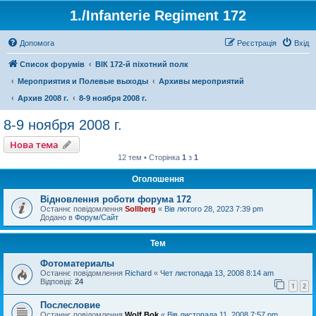
1./Infanterie Regiment 172
Допомога
Реєстрація
Вхід
Список форумів
ВІК 172-й піхотний полк
Мероприятия и Полевые выходы
Архивы мероприятий
Архив 2008 г.
8-9 ноября 2008 г.
8-9 ноября 2008 г.
Нова тема
12 тем • Сторінка
1
з
1
Оголошення
Відновлення роботи форума 172
Останнє повідомлення
Sollberg
«
Вів лютого 28, 2023 7:39 pm
Додано в
Форум/Сайт
Тем
Фотоматериалы
Останнє повідомлення
Richard
«
Чет листопада 13, 2008 8:14 am
Відповіді:
24
1
2
Послесловие
Останнє повідомлення
Wolf Bok
«
Вів листопада 11, 2008 7:57 pm