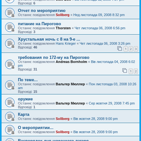
Відповіді:
6
Отчет по мероприятию
Останнє повідомлення
Sollberg
«
Нед листопада 09, 2008 8:32 pm
питание на Пирогово
Останнє повідомлення
Thorsten
«
Чет листопада 06, 2008 6:56 pm
Відповіді:
3
Хрустальная ночь с 8 на 9-е ...
Останнє повідомлення
Hans Krieger
«
Чет листопада 06, 2008 3:26 pm
Відповіді:
46
1
2
3
требования по 172-му на Пирогово
Останнє повідомлення
Andreas Bornholm
«
Вів листопада 04, 2008 6:02
pm
Відповіді:
31
1
2
По теме...
Останнє повідомлення
Вальтер Мюллер
«
Пон листопада 03, 2008 10:26
am
Відповіді:
15
оружие
Останнє повідомлення
Вальтер Мюллер
«
Сер жовтня 29, 2008 7:45 pm
Відповіді:
1
Карта
Останнє повідомлення
Sollberg
«
Вів жовтня 28, 2008 9:00 pm
О мероприятии...
Останнє повідомлення
Sollberg
«
Вів жовтня 28, 2008 9:00 pm
Распорядок дня немецкого лагеря