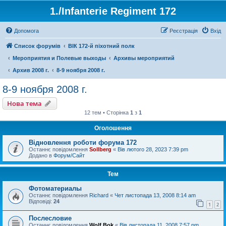
1./Infanterie Regiment 172
Допомога
Реєстрація
Вхід
Список форумів
ВІК 172-й піхотний полк
Мероприятия и Полевые выходы
Архивы мероприятий
Архив 2008 г.
8-9 ноября 2008 г.
8-9 ноября 2008 г.
Нова тема
12 тем • Сторінка
1
з
1
Оголошення
Відновлення роботи форума 172
Останнє повідомлення
Sollberg
«
Вів лютого 28, 2023 7:39 pm
Додано в
Форум/Сайт
Тем
Фотоматериалы
Останнє повідомлення
Richard
«
Чет листопада 13, 2008 8:14 am
Відповіді:
24
1
2
Послесловие
Останнє повідомлення
Wolf Bok
«
Вів листопада 11, 2008 7:57 pm