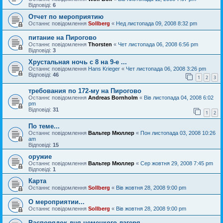
Відповіді:
6
Отчет по мероприятию
Останнє повідомлення
Sollberg
«
Нед листопада 09, 2008 8:32 pm
питание на Пирогово
Останнє повідомлення
Thorsten
«
Чет листопада 06, 2008 6:56 pm
Відповіді:
3
Хрустальная ночь с 8 на 9-е ...
Останнє повідомлення
Hans Krieger
«
Чет листопада 06, 2008 3:26 pm
Відповіді:
46
1
2
3
требования по 172-му на Пирогово
Останнє повідомлення
Andreas Bornholm
«
Вів листопада 04, 2008 6:02
pm
Відповіді:
31
1
2
По теме...
Останнє повідомлення
Вальтер Мюллер
«
Пон листопада 03, 2008 10:26
am
Відповіді:
15
оружие
Останнє повідомлення
Вальтер Мюллер
«
Сер жовтня 29, 2008 7:45 pm
Відповіді:
1
Карта
Останнє повідомлення
Sollberg
«
Вів жовтня 28, 2008 9:00 pm
О мероприятии...
Останнє повідомлення
Sollberg
«
Вів жовтня 28, 2008 9:00 pm
Распорядок дня немецкого лагеря