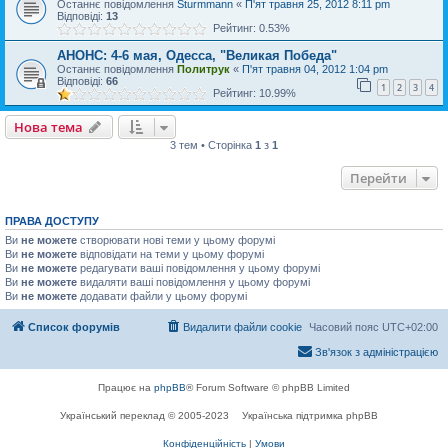
Останнє повідомлення
Sturmmann
«
П'ят травня 25, 2012 8:11 pm
Відповіді:
13
Рейтинг: 0.53%
АНОНС: 4-6 мая, Одесса, "Великая Победа"
Останнє повідомлення
Политрук
«
П'ят травня 04, 2012 1:04 pm
Відповіді:
66
1
2
3
4
Рейтинг: 10.99%
Нова тема
3 тем • Сторінка
1
з
1
Перейти
ПРАВА ДОСТУПУ
Ви
не можете
створювати нові теми у цьому форумі
Ви
не можете
відповідати на теми у цьому форумі
Ви
не можете
редагувати ваші повідомлення у цьому форумі
Ви
не можете
видаляти ваші повідомлення у цьому форумі
Ви
не можете
додавати файли у цьому форумі
Список форумів
Видалити файли cookie
Часовий пояс
UTC+02:00
Зв'язок з адміністрацією
Працює на
phpBB
® Forum Software © phpBB Limited
Український переклад © 2005-2023
Українська підтримка phpBB
Конфіденційність
|
Умови