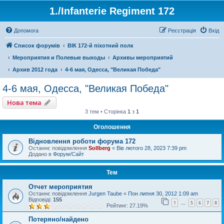
1./Infanterie Regiment 172
Допомога
Реєстрація
Вхід
Список форумів
ВІК 172-й піхотний полк
Мероприятия и Полевые выходы
Архивы мероприятий
Архив 2012 года
4-6 мая, Одесса, "Великая Победа"
4-6 мая, Одесса, "Великая Победа"
Нова тема
3 тем • Сторінка
1
з
1
Оголошення
Відновлення роботи форума 172
Останнє повідомлення
Sollberg
«
Вів лютого 28, 2023 7:39 pm
Додано в
Форум/Сайт
Тем
Отчет мероприятия
Останнє повідомлення
Jurgen Taube
«
Пон липня 30, 2012 1:09 am
Відповіді:
155
1
5
6
7
8
…
Рейтинг: 27.19%
Потеряно/найдено