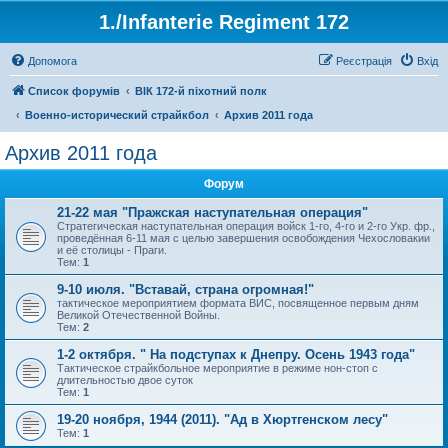
1./Infanterie Regiment 172
Допомога
Реєстрація
Вхід
Список форумів
ВІК 172-й піхотний полк
Военно-исторический страйкбол
Архив 2011 года
Архив 2011 года
Форум
21-22 мая "Пражская наступательная операция"
Стратегическая наступательная операция войск 1-го, 4-го и 2-го Укр. фр.,
проведённая 6-11 мая с целью завершения освобождения Чехословакии
и её столицы - Праги.
Тем:
1
9-10 июля. "Вставай, страна огромная!"
тактическое мероприятием формата ВИС, посвященное первым дням
Великой Отечественной Войны.
Тем:
2
1-2 октября. " На подступах к Днепру. Осень 1943 года"
Тактическое страйкбольное мероприятие в режиме нон-стоп с
длительностью двое суток
Тем:
1
19-20 ноября, 1944 (2011). "Ад в Хюртгенском лесу"
Тем:
1