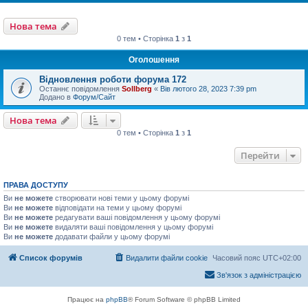
Нова тема
0 тем • Сторінка
1
з
1
Оголошення
Відновлення роботи форума 172
Останнє повідомлення
Sollberg
«
Вів лютого 28, 2023 7:39 pm
Додано в
Форум/Сайт
Нова тема
0 тем • Сторінка
1
з
1
Перейти
ПРАВА ДОСТУПУ
Ви
не можете
створювати нові теми у цьому форумі
Ви
не можете
відповідати на теми у цьому форумі
Ви
не можете
редагувати ваші повідомлення у цьому форумі
Ви
не можете
видаляти ваші повідомлення у цьому форумі
Ви
не можете
додавати файли у цьому форумі
Список форумів
Видалити файли cookie
Часовий пояс
UTC+02:00
Зв'язок з адміністрацією
Працює на
phpBB
® Forum Software © phpBB Limited