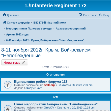
1./Infanterie Regiment 172
Допомога
Реєстрація
Вхід
Список форумів
ВІК 172-й піхотний полк
Мероприятия и Полевые выходы
Архивы мероприятий
Архив 2012 года
8-11 ноября 2012г. Крым, Бой-реквием "Непобежденные"
8-11 ноября 2012г. Крым, Бой-реквием
"Непобежденные"
Нова тема
4 тем • Сторінка
1
з
1
Оголошення
Відновлення роботи форума 172
Останнє повідомлення
Sollberg
«
Вів лютого 28, 2023 7:39 pm
Додано в
Форум/Сайт
Тем
Отчет мероприятия Бой-реквием "Непобежденные"
Останнє повідомлення
GrebOV
«
Сер лютого 20, 2013 10:18 pm
Відповіді:
105