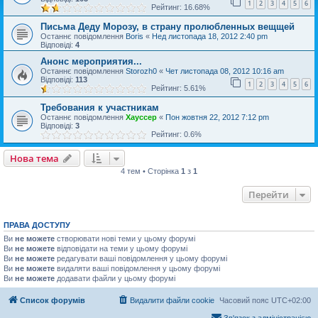
1
2
3
4
5
6
Рейтинг: 16.68%
Письма Деду Морозу, в страну пролюбленных вещщей
Останнє повідомлення
Boris
«
Нед листопада 18, 2012 2:40 pm
Відповіді:
4
Анонс мероприятия...
Останнє повідомлення
Storozh0
«
Чет листопада 08, 2012 10:16 am
Відповіді:
113
1
2
3
4
5
6
Рейтинг: 5.61%
Требования к участникам
Останнє повідомлення
Хауссер
«
Пон жовтня 22, 2012 7:12 pm
Відповіді:
3
Рейтинг: 0.6%
Нова тема
4 тем • Сторінка
1
з
1
Перейти
ПРАВА ДОСТУПУ
Ви
не можете
створювати нові теми у цьому форумі
Ви
не можете
відповідати на теми у цьому форумі
Ви
не можете
редагувати ваші повідомлення у цьому форумі
Ви
не можете
видаляти ваші повідомлення у цьому форумі
Ви
не можете
додавати файли у цьому форумі
Список форумів
Видалити файли cookie
Часовий пояс
UTC+02:00
Зв'язок з адміністрацією