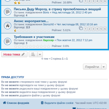
1
2
3
4
5
6
Рейтинг: 16.68%
Письма Деду Морозу, в страну пролюбленных вещщей
Останнє повідомлення
Boris
«
Нед листопада 18, 2012 2:40 pm
Відповіді:
4
Анонс мероприятия...
Останнє повідомлення
Storozh0
«
Чет листопада 08, 2012 10:16 am
Відповіді:
113
1
2
3
4
5
6
Рейтинг: 5.61%
Требования к участникам
Останнє повідомлення
Хауссер
«
Пон жовтня 22, 2012 7:12 pm
Відповіді:
3
Рейтинг: 0.6%
Нова тема
4 тем • Сторінка
1
з
1
Перейти
ПРАВА ДОСТУПУ
Ви
не можете
створювати нові теми у цьому форумі
Ви
не можете
відповідати на теми у цьому форумі
Ви
не можете
редагувати ваші повідомлення у цьому форумі
Ви
не можете
видаляти ваші повідомлення у цьому форумі
Ви
не можете
додавати файли у цьому форумі
Список форумів
Видалити файли cookie
Часовий пояс
UTC+02:00
Зв'язок з адміністрацією