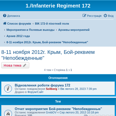
1./Infanterie Regiment 172
Допомога
Реєстрація
Вхід
Список форумів
ВІК 172-й піхотний полк
Мероприятия и Полевые выходы
Архивы мероприятий
Архив 2012 года
8-11 ноября 2012г. Крым, Бой-реквием "Непобежденные"
8-11 ноября 2012г. Крым, Бой-реквием
"Непобежденные"
Нова тема
4 тем • Сторінка
1
з
1
Оголошення
Відновлення роботи форума 172
Останнє повідомлення
Sollberg
«
Вів лютого 28, 2023 7:39 pm
Додано в
Форум/Сайт
Тем
Отчет мероприятия Бой-реквием "Непобежденные"
Останнє повідомлення
GrebOV
«
Сер лютого 20, 2013 10:18 pm
Відповіді:
105