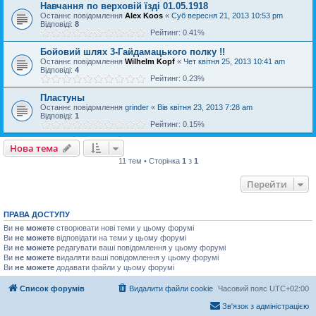
Навчання по верховій їзді 01.05.1918
Останнє повідомлення
Alex Koos
«
Суб вересня 21, 2013 10:53 pm
Відповіді:
8
Рейтинг: 0.41%
Бойовий шлях 3-Гайдамацького полку !!
Останнє повідомлення
Wilhelm Kopf
«
Чет квітня 25, 2013 10:41 am
Відповіді:
4
Рейтинг: 0.23%
Пластуны
Останнє повідомлення
grinder
«
Вів квітня 23, 2013 7:28 am
Відповіді:
1
Рейтинг: 0.15%
Нова тема
11 тем • Сторінка
1
з
1
Перейти
ПРАВА ДОСТУПУ
Ви
не можете
створювати нові теми у цьому форумі
Ви
не можете
відповідати на теми у цьому форумі
Ви
не можете
редагувати ваші повідомлення у цьому форумі
Ви
не можете
видаляти ваші повідомлення у цьому форумі
Ви
не можете
додавати файли у цьому форумі
Список форумів
Видалити файли cookie
Часовий пояс
UTC+02:00
Зв'язок з адміністрацією