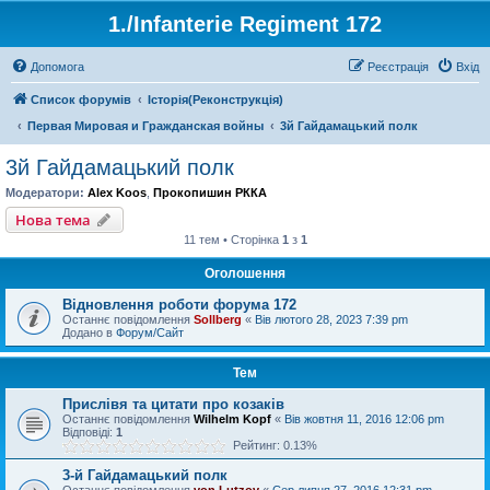
1./Infanterie Regiment 172
Допомога
Реєстрація
Вхід
Список форумів
Історiя(Реконструкція)
Первая Мировая и Гражданская войны
3й Гайдамацький полк
3й Гайдамацький полк
Модератори:
Alex Koos
,
Прокопишин РККА
Нова тема
11 тем • Сторінка
1
з
1
Оголошення
Відновлення роботи форума 172
Останнє повідомлення
Sollberg
«
Вів лютого 28, 2023 7:39 pm
Додано в
Форум/Сайт
Тем
Прислівя та цитати про козаків
Останнє повідомлення
Wilhelm Kopf
«
Вів жовтня 11, 2016 12:06 pm
Відповіді:
1
Рейтинг: 0.13%
3-й Гайдамацький полк
Останнє повідомлення
von Lutzov
«
Сер липня 27, 2016 12:31 pm