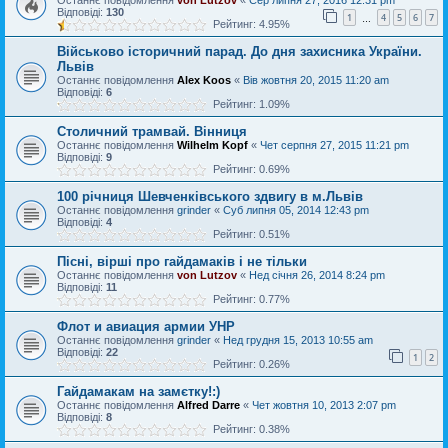
Відповіді:
130
1
4
5
6
7
…
Рейтинг: 4.95%
Військово історичний парад. До дня захисника України.
Львів
Останнє повідомлення
Alex Koos
«
Вів жовтня 20, 2015 11:20 am
Відповіді:
6
Рейтинг: 1.09%
Столичний трамвай. Вінниця
Останнє повідомлення
Wilhelm Kopf
«
Чет серпня 27, 2015 11:21 pm
Відповіді:
9
Рейтинг: 0.69%
100 річниця Шевченківського здвигу в м.Львів
Останнє повідомлення
grinder
«
Суб липня 05, 2014 12:43 pm
Відповіді:
4
Рейтинг: 0.51%
Пісні, вірші про гайдамаків і не тільки
Останнє повідомлення
von Lutzov
«
Нед січня 26, 2014 8:24 pm
Відповіді:
11
Рейтинг: 0.77%
Флот и авиация армии УНР
Останнє повідомлення
grinder
«
Нед грудня 15, 2013 10:55 am
Відповіді:
22
1
2
Рейтинг: 0.26%
Гайдамакам на замєтку!:)
Останнє повідомлення
Alfred Darre
«
Чет жовтня 10, 2013 2:07 pm
Відповіді:
8
Рейтинг: 0.38%