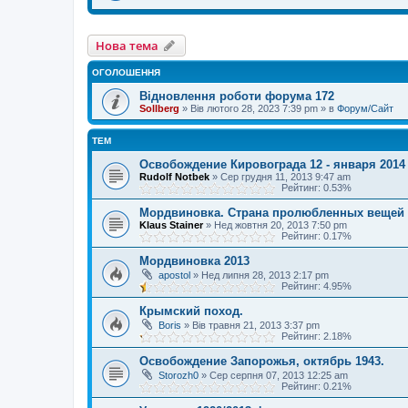
Нова тема
ОГОЛОШЕННЯ
Відновлення роботи форума 172
Sollberg
»
Вів лютого 28, 2023 7:39 pm
» в
Форум/Сайт
ТЕМ
Освобождение Кировограда 12 - января 2014 
Rudolf Notbek
»
Сер грудня 11, 2013 9:47 am
Рейтинг: 0.53%
Мордвиновка. Страна пролюбленных вещей
Klaus Stainer
»
Нед жовтня 20, 2013 7:50 pm
Рейтинг: 0.17%
Мордвиновка 2013
apostol
»
Нед липня 28, 2013 2:17 pm
Рейтинг: 4.95%
Крымский поход.
Boris
»
Вів травня 21, 2013 3:37 pm
Рейтинг: 2.18%
Освобождение Запорожья, октябрь 1943.
Storozh0
»
Сер серпня 07, 2013 12:25 am
Рейтинг: 0.21%