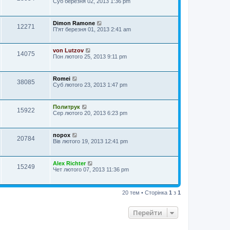
Суб березня 02, 2013 1:36 pm
Dimon Ramone
12271
П'ят березня 01, 2013 2:41 am
von Lutzov
14075
Пон лютого 25, 2013 9:11 pm
Romei
38085
Суб лютого 23, 2013 1:47 pm
Политрук
15922
Сер лютого 20, 2013 6:23 pm
порох
20784
Вів лютого 19, 2013 12:41 pm
Alex Richter
15249
Чет лютого 07, 2013 11:36 pm
20 тем • Сторінка
1
з
1
Перейти