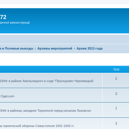
172
ричної реконструкції
я и Полевые выходы
Архивы мероприятий
Архив 2013 года
ТЕМ
2
1944г в районе Хмельницкого в ходе "Проскурово-Черновицкой
3
 Одесса!»
1
944г в районах,западнее Тернополя перед началом Львовско-
3
а героической обороны Севастополя 1941-1942 гг.