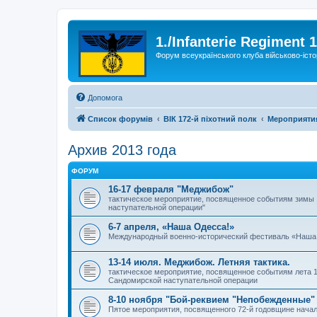
1./Infanterie Regiment 
Форум всеукраїнського клуба військово-істо
Допомога
Список форумів
ВІК 172-й піхотний полк
Мероприяти
Архив 2013 года
ФОРУМ
16-17 февраля "Меджибож"
тактическое мероприятие, посвященное событиям зимы 
наступательной операции"
6-7 апреля, «Наша Одесса!»
Международный военно-исторический фестиваль «Наша
13-14 июля. Меджибож. Летняя тактика.
тактическое мероприятие, посвященное событиям лета 1
Сандомирской наступательной операции
8-10 ноября "Бой-реквием "Непобежденные"
Пятое мероприятия, посвященного 72-й годовщине начал