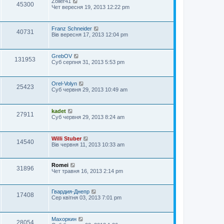
Zoller41
45300
Чет вересня 19, 2013 12:22 pm
Franz Schneider
40731
Вів вересня 17, 2013 12:04 pm
GrebOV
131953
Суб серпня 31, 2013 5:53 pm
Orel-Volyn
25423
Суб червня 29, 2013 10:49 am
kadet
27911
Суб червня 29, 2013 8:24 am
Willi Stuber
14540
Вів червня 11, 2013 10:33 am
Romei
31896
Чет травня 16, 2013 2:14 pm
Гвардия-Днепр
17408
Сер квітня 03, 2013 7:01 pm
Махоркин
28054