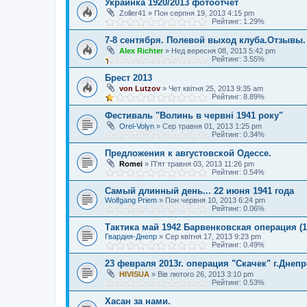
Украинка 1920/2013 фотоотчет
Zoller41
»
Пон серпня 19, 2013 4:15 pm
Рейтинг: 1.29%
7-8 сентября. Полевой выход клуба.Отзывы.
Alex Richter
»
Нед вересня 08, 2013 5:42 pm
Рейтинг: 3.55%
Брест 2013
von Lutzov
»
Чет квітня 25, 2013 9:35 am
Рейтинг: 8.89%
Фестиваль "Волинь в червні 1941 року"
Orel-Volyn
»
Сер травня 01, 2013 1:25 pm
Рейтинг: 0.34%
Предложения к августовской Одессе.
Romei
»
П'ят травня 03, 2013 11:26 pm
Рейтинг: 0.54%
Самый длинный день... 22 июня 1941 года
Wolfgang Priem
»
Пон червня 10, 2013 6:24 pm
Рейтинг: 0.06%
Тактика май 1942 Барвенковская операция (17
Гвардия-Днепр
»
Сер квітня 17, 2013 9:23 pm
Рейтинг: 0.49%
23 февраля 2013г. операция "Скачек" г.Днеп
HIVISUA
»
Вів лютого 26, 2013 3:10 pm
Рейтинг: 0.53%
Хасан за нами.