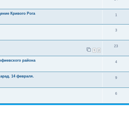
дение Кривого Рога
1
3
23
1
2
офиевского района
4
арад. 14 февраля.
9
6