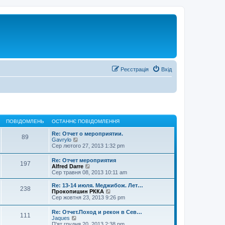
Реєстрація
Вхід
ПОВІДОМЛЕНЬ
ОСТАННЄ ПОВІДОМЛЕННЯ
Re: Отчет о мероприятии.
89
П
Gavrylo
е
Сер лютого 27, 2013 1:32 pm
р
е
Re: Отчет мероприятия
197
г
П
Alfred Darre
л
е
Сер травня 08, 2013 10:11 am
я
р
н
е
Re: 13-14 июля. Меджибож. Лет…
у
238
г
П
Прокопишин РККА
т
л
е
Сер жовтня 23, 2013 9:26 pm
и
я
р
о
н
е
с
Re: Отчет.Поход и рекон в Сев…
у
111
г
П
т
Jaques
т
л
е
а
П'ят грудня 20, 2013 2:38 pm