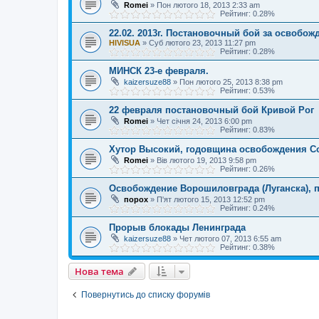
Romei
»
Пон лютого 18, 2013 2:33 am
Рейтинг: 0.28%
22.02. 2013г. Постановочный бой за освобож
HIVISUA
»
Суб лютого 23, 2013 11:27 pm
Рейтинг: 0.28%
МИНСК 23-е февраля.
kaizersuze88
»
Пон лютого 25, 2013 8:38 pm
Рейтинг: 0.53%
22 февраля постановочный бой Кривой Рог
Romei
»
Чет січня 24, 2013 6:00 pm
Рейтинг: 0.83%
Хутор Высокий, годовщина освобождения С
Romei
»
Вів лютого 19, 2013 9:58 pm
Рейтинг: 0.26%
Освобождение Ворошиловграда (Луганска), п
порох
»
П'ят лютого 15, 2013 12:52 pm
Рейтинг: 0.24%
Прорыв блокады Ленинграда
kaizersuze88
»
Чет лютого 07, 2013 6:55 am
Рейтинг: 0.38%
Нова тема
Повернутись до списку форумів