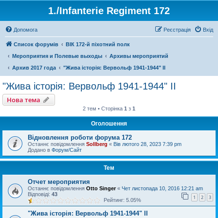
1./Infanterie Regiment 172
Допомога
Реєстрація
Вхід
Список форумів
ВІК 172-й піхотний полк
Мероприятия и Полевые выходы
Архивы мероприятий
Архив 2017 года
"Жива історія: Вервольф 1941-1944" ІІ
"Жива історія: Вервольф 1941-1944" ІІ
Нова тема
2 тем • Сторінка
1
з
1
Оголошення
Відновлення роботи форума 172
Останнє повідомлення
Sollberg
«
Вів лютого 28, 2023 7:39 pm
Додано в
Форум/Сайт
Тем
Отчет мероприятия
Останнє повідомлення
Otto Singer
«
Чет листопада 10, 2016 12:21 am
Відповіді:
43
1
2
3
Рейтинг: 5.05%
"Жива історія: Вервольф 1941-1944" ІІ