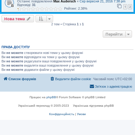
Останнє повідомлення
Max Audersch
«
Сер вересня 21, 2016 7:38 pm
Відповіді:
31
1
2
Рейтинг: 2.38%
Нова тема
2 тем • Сторінка
1
з
1
Перейти
ПРАВА ДОСТУПУ
Ви
не можете
створювати нові теми у цьому форумі
Ви
не можете
відповідати на теми у цьому форумі
Ви
не можете
редагувати ваші повідомлення у цьому форумі
Ви
не можете
видаляти ваші повідомлення у цьому форумі
Ви
не можете
додавати файли у цьому форумі
Список форумів
Видалити файли cookie
Часовий пояс
UTC+02:00
Зв'язок з адміністрацією
Працює на
phpBB
® Forum Software © phpBB Limited
Український переклад © 2005-2023
Українська підтримка phpBB
Конфіденційність
|
Умови