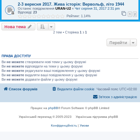
2-3 вересня 2017. Жива історія: Вервольф, літо 1944
Останнє повідомлення
URAN-U2
«
Чет серпня 31, 2017 2:31 pm
Відповіді:
23
1
2
Рейтинг: 1.14%
Нова тема
2 тем • Сторінка
1
з
1
Перейти
ПРАВА ДОСТУПУ
Ви
не можете
створювати нові теми у цьому форумі
Ви
не можете
відповідати на теми у цьому форумі
Ви
не можете
редагувати ваші повідомлення у цьому форумі
Ви
не можете
видаляти ваші повідомлення у цьому форумі
Ви
не можете
додавати файли у цьому форумі
Список форумів
Видалити файли cookie
Часовий пояс
UTC+02:00
Зв'язок з адміністрацією
Працює на
phpBB
® Forum Software © phpBB Limited
Український переклад © 2005-2023
Українська підтримка phpBB
Конфіденційність
|
Умови