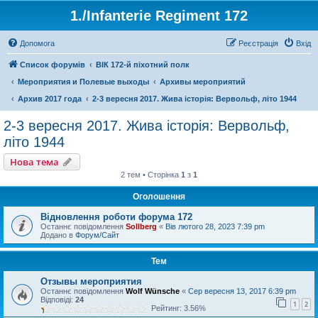
1./Infanterie Regiment 172
Допомога
Реєстрація
Вхід
Список форумів
ВІК 172-й піхотний полк
Мероприятия и Полевые выходы
Архивы мероприятий
Архив 2017 года
2-3 вересня 2017. Жива історія: Вервольф, літо 1944
2-3 вересня 2017. Жива історія: Вервольф,
літо 1944
Нова тема
2 тем • Сторінка
1
з
1
Оголошення
Відновлення роботи форума 172
Останнє повідомлення
Sollberg
«
Вів лютого 28, 2023 7:39 pm
Додано в
Форум/Сайт
Тем
Отзывы мероприятия
Останнє повідомлення
Wolf Wünsche
«
Сер вересня 13, 2017 6:39 pm
Відповіді:
24
1
2
Рейтинг: 3.56%