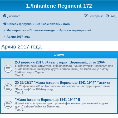
1./Infanterie Regiment 172
Допомога
Реєстрація
Вхід
Список форумів
ВІК 172-й піхотний полк
Мероприятия и Полевые выходы
Архивы мероприятий
Архив 2017 года
Архив 2017 года
Форум
2-3 вересня 2017. Жива історія: Вервольф, літо 1944
ІІІ війсково-реконструкторський фестиваль "Жива історія: Вервольф літо
1944" присвячений подіям другої світової війни, які мали місце в літку
1944-го року в Україні.
Тем:
2
25-26/02/17 "Жива історія: Вервольф 1941-1944" Тактика
25-26 февраля 2017г. Тактическое мероприятие на территории ставки
"Вервольф" по 1944-му году
Тем:
2
"Жива історія: Вервольф 1941-1944" ІІ
Другий війсково-реконструкторський фестиваль присвячений подіям
другої світової війни на Вінничині.
Тем:
2