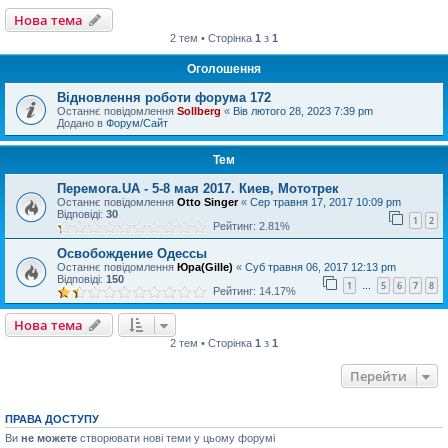
Нова тема
2 тем • Сторінка
1
з
1
Оголошення
Відновлення роботи форума 172
Останнє повідомлення
Sollberg
«
Вів лютого 28, 2023 7:39 pm
Додано в
Форум/Сайт
Тем
Перемога.UA - 5-8 мая 2017. Киев, Мототрек
Останнє повідомлення
Otto Singer
«
Сер травня 17, 2017 10:09 pm
Відповіді:
30
1
2
Рейтинг: 2.81%
Освобождение Одессы
Останнє повідомлення
Юра(Gille)
«
Суб травня 06, 2017 12:13 pm
Відповіді:
150
1
5
6
7
8
…
Рейтинг: 14.17%
Нова тема
2 тем • Сторінка
1
з
1
Перейти
ПРАВА ДОСТУПУ
Ви
не можете
створювати нові теми у цьому форумі