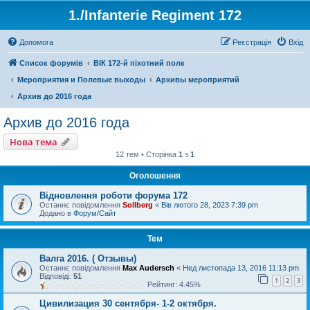
1./Infanterie Regiment 172
Допомога
Реєстрація
Вхід
Список форумів
ВІК 172-й піхотний полк
Мероприятия и Полевые выходы
Архивы мероприятий
Архив до 2016 года
Архив до 2016 года
Нова тема
12 тем • Сторінка
1
з
1
Оголошення
Відновлення роботи форума 172
Останнє повідомлення
Sollberg
«
Вів лютого 28, 2023 7:39 pm
Додано в
Форум/Сайт
Тем
Валга 2016. ( Отзывы)
Останнє повідомлення
Max Audersch
«
Нед листопада 13, 2016 11:13 pm
Відповіді:
51
1
2
3
Рейтинг: 4.45%
Цивилизация 30 сентября- 1-2 октября.