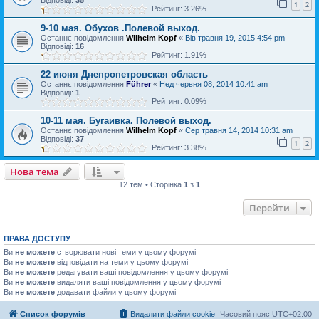
Відповіді:
35
1
2
Рейтинг: 3.26%
9-10 мая. Обухов .Полевой выход.
Останнє повідомлення
Wilhelm Kopf
«
Вів травня 19, 2015 4:54 pm
Відповіді:
16
Рейтинг: 1.91%
22 июня Днепропетровская область
Останнє повідомлення
Führer
«
Нед червня 08, 2014 10:41 am
Відповіді:
1
Рейтинг: 0.09%
10-11 мая. Бугаивка. Полевой выход.
Останнє повідомлення
Wilhelm Kopf
«
Сер травня 14, 2014 10:31 am
Відповіді:
37
1
2
Рейтинг: 3.38%
Нова тема
12 тем • Сторінка
1
з
1
Перейти
ПРАВА ДОСТУПУ
Ви
не можете
створювати нові теми у цьому форумі
Ви
не можете
відповідати на теми у цьому форумі
Ви
не можете
редагувати ваші повідомлення у цьому форумі
Ви
не можете
видаляти ваші повідомлення у цьому форумі
Ви
не можете
додавати файли у цьому форумі
Список форумів
Видалити файли cookie
Часовий пояс
UTC+02:00