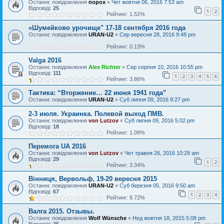
Останнє повідомлення
порох
«
Чет жовтня 06, 2016 7:53 am
Відповіді:
25
1
2
Рейтинг: 1.52%
«Шумейково урочище" 17-18 сентября 2016 года
Останнє повідомлення
URAN-U2
«
Сер вересня 28, 2016 9:48 pm
Рейтинг: 0.13%
Valga 2016
Останнє повідомлення
Alex Richter
«
Сер серпня 10, 2016 10:55 pm
Відповіді:
111
1
2
3
4
5
6
Рейтинг: 3.86%
Тактика: “Вторжение… 22 июня 1941 года”
Останнє повідомлення
URAN-U2
«
Суб липня 09, 2016 9:27 pm
2-3 июля. Украинка. Полевой выход ПМВ.
Останнє повідомлення
von Lutzov
«
Суб липня 09, 2016 5:02 pm
Відповіді:
18
Рейтинг: 1.09%
Перемога UA 2016
Останнє повідомлення
von Lutzov
«
Чет травня 26, 2016 10:29 am
Відповіді:
29
1
2
Рейтинг: 3.34%
Вінниця, Вервольф, 19-20 вересня 2015
Останнє повідомлення
URAN-U2
«
Суб березня 05, 2016 9:50 am
Відповіді:
67
1
2
3
4
Рейтинг: 8.72%
Валга 2015. Отзывы.
Останнє повідомлення
Wolf Wünsche
«
Нед жовтня 18, 2015 5:08 pm