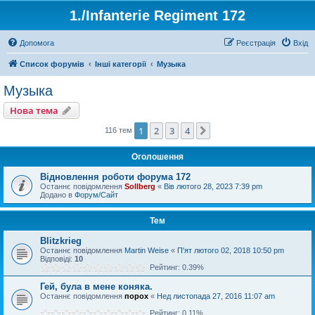
1./Infanterie Regiment 172
Допомога
Реєстрація
Вхід
Список форумів
Інші категорії
Музыка
Музыка
Нова тема
1
2
3
4
Далі
116 тем
Оголошення
Відновлення роботи форума 172
Останнє повідомлення
Sollberg
«
Вів лютого 28, 2023 7:39 pm
Додано в
Форум/Сайт
Тем
Blitzkrieg
Останнє повідомлення
Martin Weise
«
П'ят лютого 02, 2018 10:50 pm
Відповіді:
10
Рейтинг: 0.39%
Гей, була в мене коняка.
Останнє повідомлення
порох
«
Нед листопада 27, 2016 11:07 am
Рейтинг: 0.11%