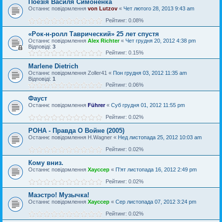
Поезія Василя Симоненка
Останнє повідомлення
von Lutzov
«
Чет лютого 28, 2013 9:43 am
Рейтинг: 0.08%
«Рок-н-ролл Таврический» 25 лет спустя
Останнє повідомлення
Alex Richter
«
Чет грудня 20, 2012 4:38 pm
Відповіді:
3
Рейтинг: 0.15%
Marlene Dietrich
Останнє повідомлення
Zoller41
«
Пон грудня 03, 2012 11:35 am
Відповіді:
1
Рейтинг: 0.06%
Фауст
Останнє повідомлення
Führer
«
Суб грудня 01, 2012 11:55 pm
Рейтинг: 0.02%
РОНА - Правда О Войне (2005)
Останнє повідомлення
H.Wagner
«
Нед листопада 25, 2012 10:03 am
Рейтинг: 0.02%
Кому вниз.
Останнє повідомлення
Хауссер
«
П'ят листопада 16, 2012 2:49 pm
Рейтинг: 0.02%
Маэстро! Музычка!
Останнє повідомлення
Хауссер
«
Сер листопада 07, 2012 3:24 pm
Рейтинг: 0.02%