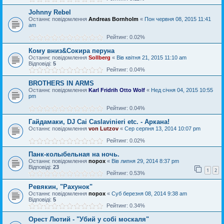
Johnny Rebel
Останнє повідомлення
Andreas Bornholm
«
Пон червня 08, 2015 11:41
am
Рейтинг: 0.02%
Кому вниз&Сокира перуна
Останнє повідомлення
Sollberg
«
Вів квітня 21, 2015 11:10 am
Відповіді:
5
Рейтинг: 0.04%
BROTHERS IN ARMS
Останнє повідомлення
Karl Fridrih Otto Wolf
«
Нед січня 04, 2015 10:55
pm
Рейтинг: 0.04%
Гайдамаки, DJ Cai Caslavinieri etc. - Аркана!
Останнє повідомлення
von Lutzov
«
Сер серпня 13, 2014 10:07 pm
Рейтинг: 0.02%
Панк-колыбельная на ночь.
Останнє повідомлення
порох
«
Вів липня 29, 2014 8:37 pm
Відповіді:
23
1
2
Рейтинг: 0.53%
Ревякин, "Рахунок"
Останнє повідомлення
порох
«
Суб березня 08, 2014 9:38 am
Відповіді:
5
Рейтинг: 0.34%
Орест Лютий - "Убий у собі москаля"