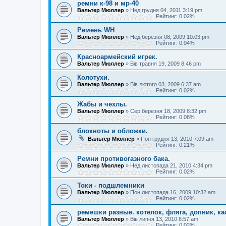
ремни к-98 и мр-40
Вальтер Мюллер
»
Нед грудня 04, 2011 3:19 pm
Рейтинг: 0.02%
Ремень WH
Вальтер Мюллер
»
Нед березня 08, 2009 10:03 pm
Рейтинг: 0.04%
Красноармейский игрек.
Вальтер Мюллер
»
Вів травня 19, 2009 8:46 pm
Колотухи.
Вальтер Мюллер
»
Вів лютого 03, 2009 6:37 am
Рейтинг: 0.02%
Жабы и чехлы.
Вальтер Мюллер
»
Сер березня 18, 2009 8:32 pm
Рейтинг: 0.08%
блокноты и обложки.
Вальтер Мюллер
»
Пон грудня 13, 2010 7:09 am
Рейтинг: 0.21%
Ремни противогазного бака.
Вальтер Мюллер
»
Нед листопада 21, 2010 4:34 pm
Рейтинг: 0.02%
Токи - подшлемники
Вальтер Мюллер
»
Пон листопада 16, 2009 10:32 am
Рейтинг: 0.02%
ремешки разные. котелок, фляга, допник, каск
Вальтер Мюллер
»
Вів липня 13, 2010 6:57 am
Рейтинг: 0.02%