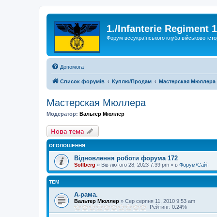
1./Infanterie Regiment 
Форум всеукраїнського клуба військово-істо
Допомога
Список форумів
Куплю/Продам
Мастерская Мюллера
Мастерская Мюллера
Модератор:
Вальтер Мюллер
Нова тема
ОГОЛОШЕННЯ
Відновлення роботи форума 172
Sollberg
»
Вів лютого 28, 2023 7:39 pm
» в
Форум/Сайт
ТЕМ
А-рама.
Вальтер Мюллер
»
Сер серпня 11, 2010 9:53 am
Рейтинг: 0.24%