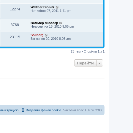
Walther Dionitz
12274
Чет квітня 07, 2011 1:41 pm
Вальтер Мюллер
8768
Нед серпня 15, 2010 9:06 pm
Sollberg
23115
Вів липня 20, 2010 8:05 am
13 тем • Сторінка
1
з
1
Перейти
дміністрацією
Видалити файли cookie
Часовий пояс
UTC+02:00