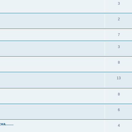
3
2
7
3
8
13
8
6
а.......
4