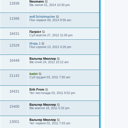
Neumann
12838
Вів липня 01, 2014 10:30 pm
wolf.Schuhmacher
11566
Пон червня 09, 2014 9:56 am
Патріот
18431
Суб жовтня 27, 2012 11:05 pm
Игорь 1
12529
Пон серпня 13, 2012 4:26 pm
Вальтер Мюллер
16449
Вів січня 24, 2012 10:12 am
kadet
21142
Суб грудня 03, 2011 7:50 am
Erih From
16431
Чет листопада 03, 2011 9:52 pm
Вальтер Мюллер
15400
Вів жовтня 18, 2011 5:32 pm
Вальтер Мюллер
13001
Чет червня 02, 2011 7:03 am