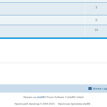
3
0
14
Зв'язок з а
Працює на
phpBB
® Forum Software © phpBB Limited
Український переклад © 2005-2023
Українська підтримка phpBB