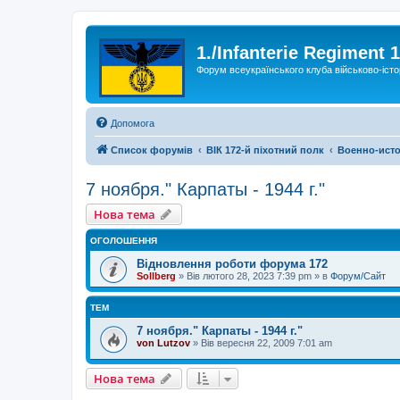
1./Infanterie Regiment 
Форум всеукраїнського клуба військово-істо
Допомога
Список форумів
ВІК 172-й піхотний полк
Военно-исто
7 ноября." Карпаты - 1944 г."
Нова тема
ОГОЛОШЕННЯ
Відновлення роботи форума 172
Sollberg
»
Вів лютого 28, 2023 7:39 pm
» в
Форум/Сайт
ТЕМ
7 ноября." Карпаты - 1944 г."
von Lutzov
»
Вів вересня 22, 2009 7:01 am
Нова тема