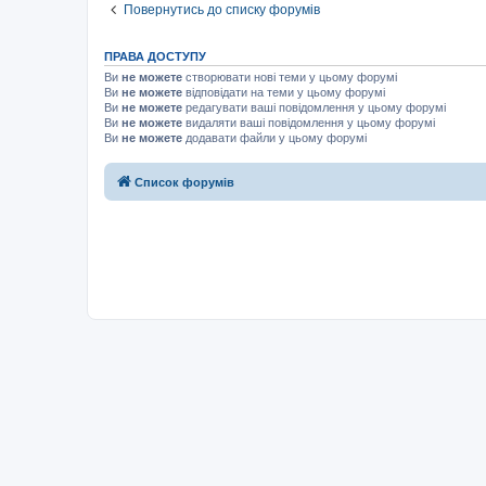
Повернутись до списку форумів
ПРАВА ДОСТУПУ
Ви
не можете
створювати нові теми у цьому форумі
Ви
не можете
відповідати на теми у цьому форумі
Ви
не можете
редагувати ваші повідомлення у цьому форумі
Ви
не можете
видаляти ваші повідомлення у цьому форумі
Ви
не можете
додавати файли у цьому форумі
Список форумів