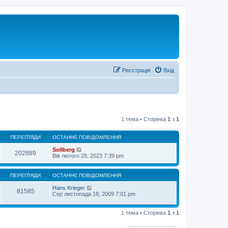
Реєстрація
Вхід
1 тема • Сторінка
1
з
1
ПЕРЕГЛЯДИ
ОСТАННЄ ПОВІДОМЛЕННЯ
Sollberg
202889
Вів лютого 28, 2023 7:39 pm
ПЕРЕГЛЯДИ
ОСТАННЄ ПОВІДОМЛЕННЯ
Hans Krieger
81585
Сер листопада 18, 2009 7:01 pm
1 тема • Сторінка
1
з
1