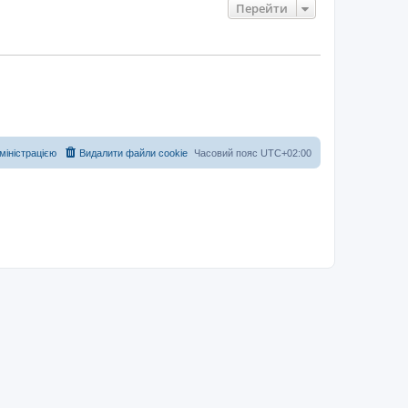
Перейти
дміністрацією
Видалити файли cookie
Часовий пояс
UTC+02:00