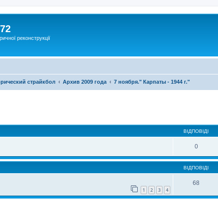
172
ричної реконструкції
рический страйкбол
Архив 2009 года
7 ноября." Карпаты - 1944 г."
ВІДПОВІДІ
0
ВІДПОВІДІ
68
1
2
3
4